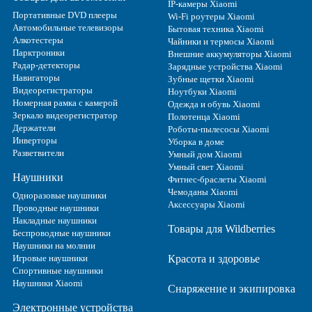
IP-камеры Xiaomi
Портативные DVD плееры
Wi-Fi роутеры Xiaomi
Автомобильные телевизоры
Бытовая техника Xiaomi
Алкотестеры
Чайники и термосы Xiaomi
Парктроники
Внешние аккумуляторы Xiaomi
Радар-детекторы
Зарядные устройства Xiaomi
Навигаторы
Зубные щетки Xiaomi
Видеорегистраторы
Ноутбуки Xiaomi
Номерная рамка с камерой
Одежда и обувь Xiaomi
Зеркало видеорегистратор
Полотенца Xiaomi
Держатели
Роботы-пылесосы Xiaomi
Инверторы
Уборка в доме
Разветвители
Умный дом Xiaomi
Умный свет Xiaomi
Наушники
Фитнес-браслеты Xiaomi
Чемоданы Xiaomi
Одноразовые наушники
Аксессуары Xiaomi
Проводные наушники
Накладные наушники
Товары для Wildberries
Беспроводные наушники
Наушники на молнии
Игровые наушники
Красота и здоровье
Спортивные наушники
Наушники Xiaomi
Снаряжение и экипировка
Электронные устройства