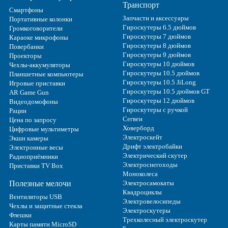
Транспорт
Смартфоны
Запчасти и аксессуары
Портативные колонки
Гироскутеры 6.5 дюймов
Громкоговорители
Гироскутеры 7 дюймов
Караоке микрофоны
Гироскутеры 8 дюймов
Повербанки
Гироскутеры 9 дюймов
Проекторы
Гироскутеры 10 дюймов
Чехлы-аккумуляторы
Гироскутеры 10.5 дюймов
Планшетные компьютеры
Гироскутеры 10.5 JiLong
Игровые приставки
Гироскутеры 10.5 дюймов GT
AR Game Gun
Гироскутеры 12 дюймов
Видеодомофоны
Гироскутеры с ручкой
Рации
Сегвеи
Цена по запросу
Ховерборд
Цифровые мультиметры
Электроскейт
Экшн камеры
Дрифт электробайки
Электронные весы
Электрический скутер
Радиоприёмники
Электроснегоходы
Приставки TV Box
Моноколеса
Полезные мелочи
Электросамокаты
Квадроциклы
Вентиляторы USB
Электровелосипеды
Чехлы и защитные стекла
Электроскутеры
Флешки
Трехколесный электроскутер
Карты памяти MicroSD