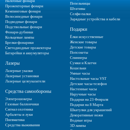
Налобные фонари
Пепельницы
Прожекторные фонари
Штативы
Кемпинговые фонари
Селфи-палки
Велосипедные фонари
Зарядные устройства и кабели
Подводные фонари
Подствольные фонари
Подарки
Фонари-дубинки
Ёлки искусственные
Кольцевые лампы
Женские товары
Брелки-фонарики
Детские товары
Светодиодные прожекторы
Попсокеты
Батарейки и аккумуляторы
Спиннеры
Лазеры
Сумки и Клатчи
Кошельки
Лазерные указки
Умные часы
Лазерные установки
Настольные часы VST
Лазерные целеуказатели
Детские часы-телефон
Настенные часы
Средства самообороны
Наручные часы
Электрошокеры
Подарки на 23 Февраля
Газовые баллончики
Подарки на 8 Марта
Сигнал охотника
Шкатулки для украшений
Арбалеты и луки
Декоративные ножи
Пневматика
Водные игры
Средства выживания
3D лампы