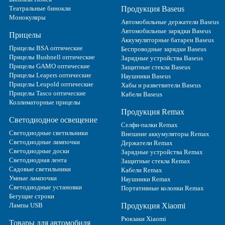
Театральные бинокли
Продукция Baseus
Монокуляры
Автомобильные держатели Baseus
Автомобильные зарядки Baseus
Прицелы
Аккумуляторные батареи Baseus
Прицелы BSA оптические
Беспроводные зарядки Baseus
Прицелы Bushnell оптические
Зарядные устройства Baseus
Прицелы GAMO оптические
Защитные стекла Baseus
Прицелы Leapers оптические
Наушники Baseus
Прицелы Leupold оптические
Хабы и разветвители Baseus
Прицелы Tasco оптические
Кабели Baseus
Коллиматорные прицелы
Продукция Remax
Светодиодное освещение
Селфи-палки Remax
Светодиодные светильники
Внешние аккумуляторы Remax
Светодиодные лампочки
Держатели Remax
Светодиодные доски
Зарядные устройства Remax
Светодиодная лента
Защитные стекла Remax
Садовые светильники
Кабели Remax
Умные лампочки
Наушники Remax
Светодиодные установки
Портативные колонки Remax
Бегущие строки
Лампы USB
Продукция Xiaomi
Рюкзаки Xiaomi
Товары для автомобиля