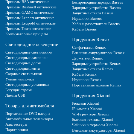
Прицелы BSA оптические
Беспроводные зарядки Baseus
Прицелы Bushnell оптические
Зарядные устройства Baseus
Прицелы GAMO оптические
Защитные стекла Baseus
Прицелы Leapers оптические
Наушники Baseus
Прицелы Leupold оптические
Хабы и разветвители Baseus
Прицелы Tasco оптические
Кабели Baseus
Коллиматорные прицелы
Продукция Remax
Светодиодное освещение
Селфи-палки Remax
Светодиодные светильники
Внешние аккумуляторы Remax
Светодиодные лампочки
Держатели Remax
Светодиодные доски
Зарядные устройства Remax
Светодиодная лента
Защитные стекла Remax
Садовые светильники
Кабели Remax
Умные лампочки
Наушники Remax
Светодиодные установки
Портативные колонки Remax
Бегущие строки
Лампы USB
Продукция Xiaomi
Рюкзаки Xiaomi
Товары для автомобиля
IP-камеры Xiaomi
Портативные DVD плееры
Wi-Fi роутеры Xiaomi
Автомобильные телевизоры
Бытовая техника Xiaomi
Алкотестеры
Чайники и термосы Xiaomi
Парктроники
Внешние аккумуляторы Xiaomi