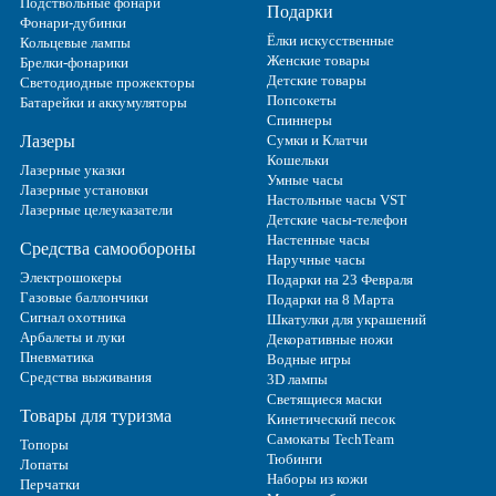
Подствольные фонари
Подарки
Фонари-дубинки
Ёлки искусственные
Кольцевые лампы
Женские товары
Брелки-фонарики
Детские товары
Светодиодные прожекторы
Попсокеты
Батарейки и аккумуляторы
Спиннеры
Лазеры
Сумки и Клатчи
Кошельки
Лазерные указки
Умные часы
Лазерные установки
Настольные часы VST
Лазерные целеуказатели
Детские часы-телефон
Настенные часы
Средства самообороны
Наручные часы
Электрошокеры
Подарки на 23 Февраля
Газовые баллончики
Подарки на 8 Марта
Сигнал охотника
Шкатулки для украшений
Арбалеты и луки
Декоративные ножи
Пневматика
Водные игры
Средства выживания
3D лампы
Светящиеся маски
Товары для туризма
Кинетический песок
Самокаты TechTeam
Топоры
Тюбинги
Лопаты
Наборы из кожи
Перчатки