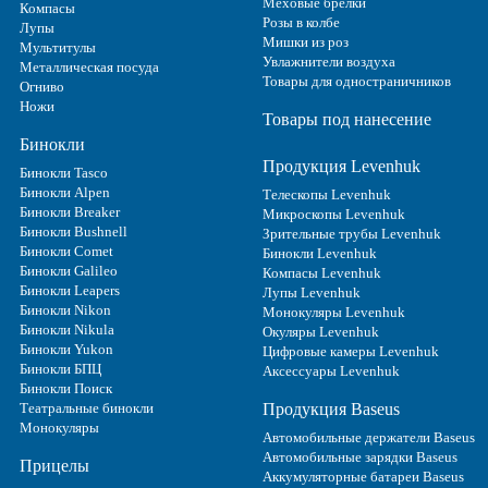
Меховые брелки
Компасы
Розы в колбе
Лупы
Мишки из роз
Мультитулы
Увлажнители воздуха
Металлическая посуда
Товары для одностраничников
Огниво
Ножи
Товары под нанесение
Бинокли
Продукция Levenhuk
Бинокли Tasco
Бинокли Alpen
Телескопы Levenhuk
Бинокли Breaker
Микроскопы Levenhuk
Бинокли Bushnell
Зрительные трубы Levenhuk
Бинокли Comet
Бинокли Levenhuk
Бинокли Galileo
Компасы Levenhuk
Бинокли Leapers
Лупы Levenhuk
Бинокли Nikon
Монокуляры Levenhuk
Бинокли Nikula
Окуляры Levenhuk
Бинокли Yukon
Цифровые камеры Levenhuk
Бинокли БПЦ
Аксессуары Levenhuk
Бинокли Поиск
Театральные бинокли
Продукция Baseus
Монокуляры
Автомобильные держатели Baseus
Автомобильные зарядки Baseus
Прицелы
Аккумуляторные батареи Baseus