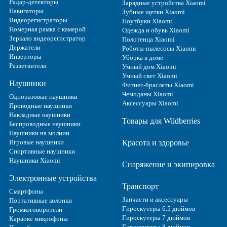
Радар-детекторы
Зарядные устройства Xiaomi
Навигаторы
Зубные щетки Xiaomi
Видеорегистраторы
Ноутбуки Xiaomi
Номерная рамка с камерой
Одежда и обувь Xiaomi
Зеркало видеорегистратор
Полотенца Xiaomi
Держатели
Роботы-пылесосы Xiaomi
Инверторы
Уборка в доме
Разветвители
Умный дом Xiaomi
Умный свет Xiaomi
Наушники
Фитнес-браслеты Xiaomi
Чемоданы Xiaomi
Одноразовые наушники
Аксессуары Xiaomi
Проводные наушники
Накладные наушники
Товары для Wildberries
Беспроводные наушники
Наушники на молнии
Игровые наушники
Красота и здоровье
Спортивные наушники
Наушники Xiaomi
Снаряжение и экипировка
Электронные устройства
Транспорт
Смартфоны
Запчасти и аксессуары
Портативные колонки
Гироскутеры 6.5 дюймов
Громкоговорители
Гироскутеры 7 дюймов
Караоке микрофоны
Гироскутеры 8 дюймов