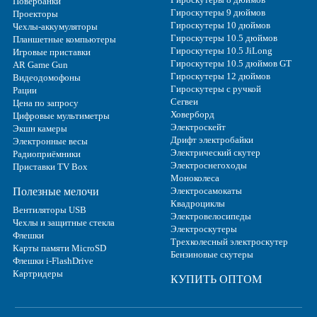
Повербанки
Гироскутеры 9 дюймов
Проекторы
Гироскутеры 10 дюймов
Чехлы-аккумуляторы
Гироскутеры 10.5 дюймов
Планшетные компьютеры
Гироскутеры 10.5 JiLong
Игровые приставки
Гироскутеры 10.5 дюймов GT
AR Game Gun
Гироскутеры 12 дюймов
Видеодомофоны
Гироскутеры с ручкой
Рации
Сегвеи
Цена по запросу
Ховерборд
Цифровые мультиметры
Электроскейт
Экшн камеры
Дрифт электробайки
Электронные весы
Электрический скутер
Радиоприёмники
Электроснегоходы
Приставки TV Box
Моноколеса
Полезные мелочи
Электросамокаты
Квадроциклы
Вентиляторы USB
Электровелосипеды
Чехлы и защитные стекла
Электроскутеры
Флешки
Трехколесный электроскутер
Карты памяти MicroSD
Бензиновые скутеры
Флешки i-FlashDrive
Картридеры
КУПИТЬ ОПТОМ