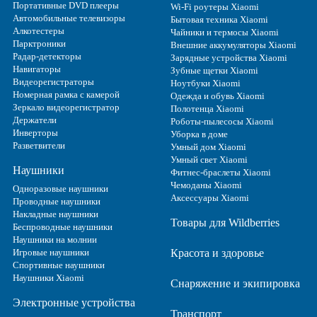
Портативные DVD плееры
Wi-Fi роутеры Xiaomi
Автомобильные телевизоры
Бытовая техника Xiaomi
Алкотестеры
Чайники и термосы Xiaomi
Парктроники
Внешние аккумуляторы Xiaomi
Радар-детекторы
Зарядные устройства Xiaomi
Навигаторы
Зубные щетки Xiaomi
Видеорегистраторы
Ноутбуки Xiaomi
Номерная рамка с камерой
Одежда и обувь Xiaomi
Зеркало видеорегистратор
Полотенца Xiaomi
Держатели
Роботы-пылесосы Xiaomi
Инверторы
Уборка в доме
Разветвители
Умный дом Xiaomi
Умный свет Xiaomi
Наушники
Фитнес-браслеты Xiaomi
Чемоданы Xiaomi
Одноразовые наушники
Аксессуары Xiaomi
Проводные наушники
Накладные наушники
Товары для Wildberries
Беспроводные наушники
Наушники на молнии
Игровые наушники
Красота и здоровье
Спортивные наушники
Наушники Xiaomi
Снаряжение и экипировка
Электронные устройства
Транспорт