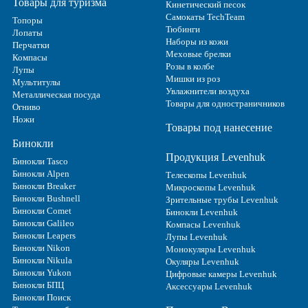
Товары для туризма
Кинетический песок
Самокаты TechTeam
Топоры
Тюбинги
Лопаты
Наборы из кожи
Перчатки
Меховые брелки
Компасы
Розы в колбе
Лупы
Мишки из роз
Мультитулы
Увлажнители воздуха
Металлическая посуда
Товары для одностраничников
Огниво
Ножи
Товары под нанесение
Бинокли
Продукция Levenhuk
Бинокли Tasco
Бинокли Alpen
Телескопы Levenhuk
Бинокли Breaker
Микроскопы Levenhuk
Бинокли Bushnell
Зрительные трубы Levenhuk
Бинокли Comet
Бинокли Levenhuk
Бинокли Galileo
Компасы Levenhuk
Бинокли Leapers
Лупы Levenhuk
Бинокли Nikon
Монокуляры Levenhuk
Бинокли Nikula
Окуляры Levenhuk
Бинокли Yukon
Цифровые камеры Levenhuk
Бинокли БПЦ
Аксессуары Levenhuk
Бинокли Поиск