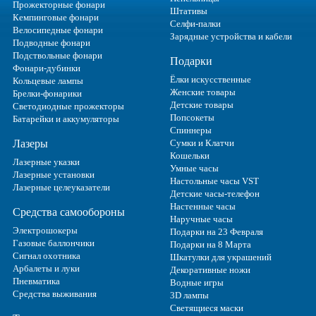
Прожекторные фонари
Штативы
Кемпинговые фонари
Селфи-палки
Велосипедные фонари
Зарядные устройства и кабели
Подводные фонари
Подствольные фонари
Подарки
Фонари-дубинки
Ёлки искусственные
Кольцевые лампы
Женские товары
Брелки-фонарики
Детские товары
Светодиодные прожекторы
Попсокеты
Батарейки и аккумуляторы
Спиннеры
Лазеры
Сумки и Клатчи
Кошельки
Лазерные указки
Умные часы
Лазерные установки
Настольные часы VST
Лазерные целеуказатели
Детские часы-телефон
Настенные часы
Средства самообороны
Наручные часы
Электрошокеры
Подарки на 23 Февраля
Газовые баллончики
Подарки на 8 Марта
Сигнал охотника
Шкатулки для украшений
Арбалеты и луки
Декоративные ножи
Пневматика
Водные игры
Средства выживания
3D лампы
Светящиеся маски