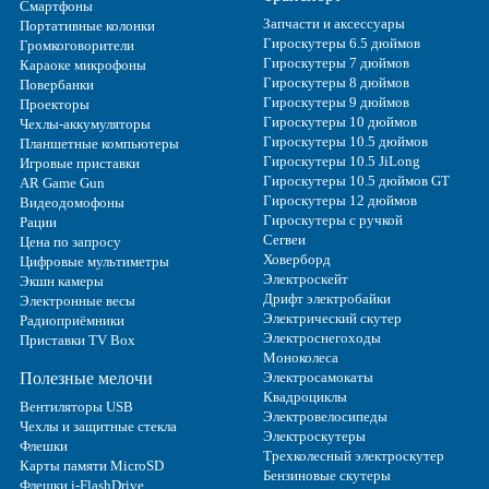
Смартфоны
Запчасти и аксессуары
Портативные колонки
Гироскутеры 6.5 дюймов
Громкоговорители
Гироскутеры 7 дюймов
Караоке микрофоны
Гироскутеры 8 дюймов
Повербанки
Гироскутеры 9 дюймов
Проекторы
Гироскутеры 10 дюймов
Чехлы-аккумуляторы
Гироскутеры 10.5 дюймов
Планшетные компьютеры
Гироскутеры 10.5 JiLong
Игровые приставки
Гироскутеры 10.5 дюймов GT
AR Game Gun
Гироскутеры 12 дюймов
Видеодомофоны
Гироскутеры с ручкой
Рации
Сегвеи
Цена по запросу
Ховерборд
Цифровые мультиметры
Электроскейт
Экшн камеры
Дрифт электробайки
Электронные весы
Электрический скутер
Радиоприёмники
Электроснегоходы
Приставки TV Box
Моноколеса
Полезные мелочи
Электросамокаты
Квадроциклы
Вентиляторы USB
Электровелосипеды
Чехлы и защитные стекла
Электроскутеры
Флешки
Трехколесный электроскутер
Карты памяти MicroSD
Бензиновые скутеры
Флешки i-FlashDrive