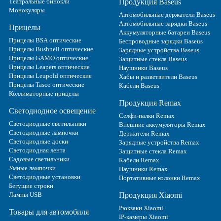
Театральные бинокли
Продукция Baseus
Монокуляры
Автомобильные держатели Baseus
Автомобильные зарядки Baseus
Прицелы
Аккумуляторные батареи Baseus
Прицелы BSA оптические
Беспроводные зарядки Baseus
Прицелы Bushnell оптические
Зарядные устройства Baseus
Прицелы GAMO оптические
Защитные стекла Baseus
Прицелы Leapers оптические
Наушники Baseus
Прицелы Leupold оптические
Хабы и разветвители Baseus
Прицелы Tasco оптические
Кабели Baseus
Коллиматорные прицелы
Продукция Remax
Светодиодное освещение
Селфи-палки Remax
Светодиодные светильники
Внешние аккумуляторы Remax
Светодиодные лампочки
Держатели Remax
Светодиодные доски
Зарядные устройства Remax
Светодиодная лента
Защитные стекла Remax
Садовые светильники
Кабели Remax
Умные лампочки
Наушники Remax
Светодиодные установки
Портативные колонки Remax
Бегущие строки
Лампы USB
Продукция Xiaomi
Рюкзаки Xiaomi
Товары для автомобиля
IP-камеры Xiaomi