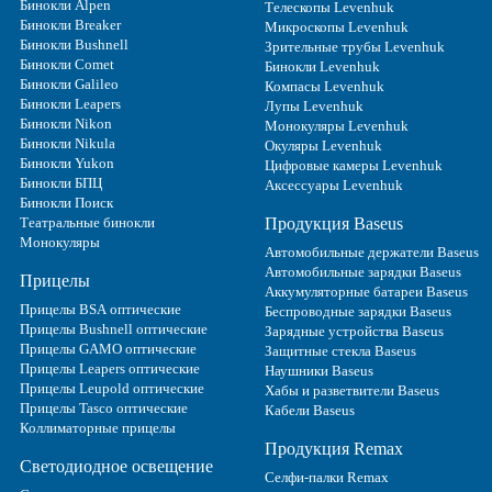
Бинокли Alpen
Телескопы Levenhuk
Бинокли Breaker
Микроскопы Levenhuk
Бинокли Bushnell
Зрительные трубы Levenhuk
Бинокли Comet
Бинокли Levenhuk
Бинокли Galileo
Компасы Levenhuk
Бинокли Leapers
Лупы Levenhuk
Бинокли Nikon
Монокуляры Levenhuk
Бинокли Nikula
Окуляры Levenhuk
Бинокли Yukon
Цифровые камеры Levenhuk
Бинокли БПЦ
Аксессуары Levenhuk
Бинокли Поиск
Театральные бинокли
Продукция Baseus
Монокуляры
Автомобильные держатели Baseus
Автомобильные зарядки Baseus
Прицелы
Аккумуляторные батареи Baseus
Прицелы BSA оптические
Беспроводные зарядки Baseus
Прицелы Bushnell оптические
Зарядные устройства Baseus
Прицелы GAMO оптические
Защитные стекла Baseus
Прицелы Leapers оптические
Наушники Baseus
Прицелы Leupold оптические
Хабы и разветвители Baseus
Прицелы Tasco оптические
Кабели Baseus
Коллиматорные прицелы
Продукция Remax
Светодиодное освещение
Селфи-палки Remax