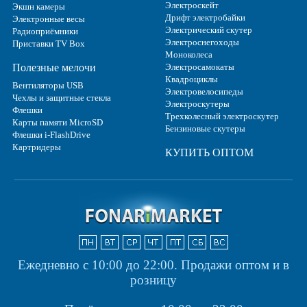
Электроскейт
Экшн камеры
Дрифт электробайки
Электронные весы
Электрический скутер
Радиоприёмники
Электроснегоходы
Приставки TV Box
Моноколеса
Полезные мелочи
Электросамокаты
Квадроциклы
Вентиляторы USB
Электровелосипеды
Чехлы и защитные стекла
Электроскутеры
Флешки
Трехколесный электроскутер
Карты памяти MicroSD
Бензиновые скутеры
Флешки i-FlashDrive
Картридеры
КУПИТЬ ОПТОМ
Ежедневно с 10:00 до 22:00.
Продажи оптом и в
розницу