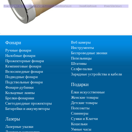
Фонари
Веб камеры
Инструменты
Ручные фонари
Беспроводные звонки
Налобные фонари
Пепельницы
Прожекторные фонари
Штативы
Кемпинговые фонари
Селфи-палки
Велосипедные фонари
Зарядные устройства и кабели
Подводные фонари
Подствольные фонари
Подарки
Фонари-дубинки
Ёлки искусственные
Кольцевые лампы
Женские товары
Брелки-фонарики
Детские товары
Светодиодные прожекторы
Попсокеты
Батарейки и аккумуляторы
Спиннеры
Лазеры
Сумки и Клатчи
Кошельки
Лазерные указки
Умные часы
Лазерные установки