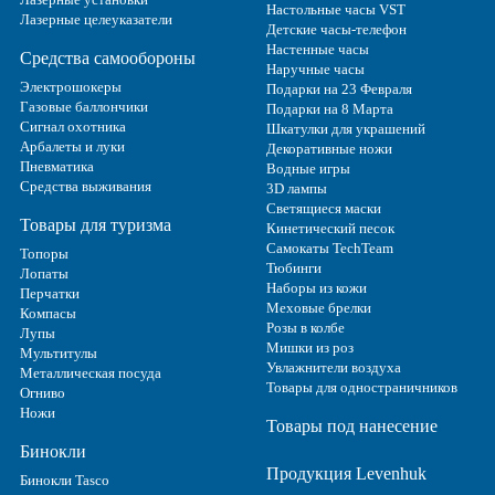
Настольные часы VST
Лазерные целеуказатели
Детские часы-телефон
Настенные часы
Средства самообороны
Наручные часы
Электрошокеры
Подарки на 23 Февраля
Газовые баллончики
Подарки на 8 Марта
Сигнал охотника
Шкатулки для украшений
Арбалеты и луки
Декоративные ножи
Пневматика
Водные игры
Средства выживания
3D лампы
Светящиеся маски
Товары для туризма
Кинетический песок
Самокаты TechTeam
Топоры
Тюбинги
Лопаты
Наборы из кожи
Перчатки
Меховые брелки
Компасы
Розы в колбе
Лупы
Мишки из роз
Мультитулы
Увлажнители воздуха
Металлическая посуда
Товары для одностраничников
Огниво
Ножи
Товары под нанесение
Бинокли
Продукция Levenhuk
Бинокли Tasco