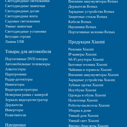
Светодиодные светильники
Внешние аккумуляторы Remax
Светодиодные лампочки
Держатели Remax
Светодиодные доски
Зарядные устройства Remax
Светодиодная лента
Защитные стекла Remax
Садовые светильники
Кабели Remax
Умные лампочки
Наушники Remax
Светодиодные установки
Портативные колонки Remax
Бегущие строки
Лампы USB
Продукция Xiaomi
Рюкзаки Xiaomi
Товары для автомобиля
IP-камеры Xiaomi
Портативные DVD плееры
Wi-Fi роутеры Xiaomi
Автомобильные телевизоры
Бытовая техника Xiaomi
Алкотестеры
Чайники и термосы Xiaomi
Парктроники
Внешние аккумуляторы Xiaomi
Радар-детекторы
Зарядные устройства Xiaomi
Навигаторы
Зубные щетки Xiaomi
Видеорегистраторы
Ноутбуки Xiaomi
Номерная рамка с камерой
Одежда и обувь Xiaomi
Зеркало видеорегистратор
Полотенца Xiaomi
Держатели
Роботы-пылесосы Xiaomi
Инверторы
Уборка в доме
Разветвители
Умный дом Xiaomi
Умный свет Xiaomi
Наушники
Фитнес-браслеты Xiaomi