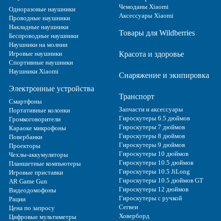
Чемоданы Xiaomi
Одноразовые наушники
Аксессуары Xiaomi
Проводные наушники
Накладные наушники
Товары для Wildberries
Беспроводные наушники
Наушники на молнии
Игровые наушники
Красота и здоровье
Спортивные наушники
Наушники Xiaomi
Снаряжение и экипировка
Электронные устройства
Транспорт
Смартфоны
Запчасти и аксессуары
Портативные колонки
Гироскутеры 6.5 дюймов
Громкоговорители
Гироскутеры 7 дюймов
Караоке микрофоны
Гироскутеры 8 дюймов
Повербанки
Гироскутеры 9 дюймов
Проекторы
Гироскутеры 10 дюймов
Чехлы-аккумуляторы
Гироскутеры 10.5 дюймов
Планшетные компьютеры
Гироскутеры 10.5 JiLong
Игровые приставки
Гироскутеры 10.5 дюймов GT
AR Game Gun
Гироскутеры 12 дюймов
Видеодомофоны
Гироскутеры с ручкой
Рации
Сегвеи
Цена по запросу
Ховерборд
Цифровые мультиметры