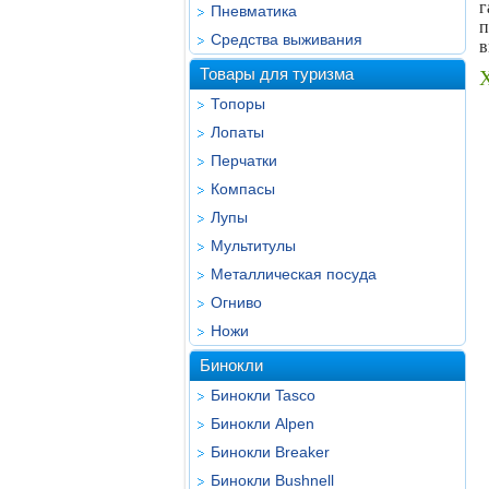
г
Пневматика
п
Средства выживания
в
Товары для туризма
Топоры
Лопаты
Перчатки
Компасы
Лупы
Мультитулы
Металлическая посуда
Огниво
Ножи
Бинокли
Бинокли Tasco
Бинокли Alpen
Бинокли Breaker
Бинокли Bushnell