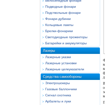
Велосипедные фонари
Подводные фонари
Подствольные фонари
Фонари-дубинки
Кольцевые лампы
Брелки-фонарики
Светодиодные прожекторы
Батарейки и аккумуляторы
Лазеры
Лазерные указки
Ф
Лазерные установки
к
к
Лазерные целеуказатели
ф
Средства самообороны
д
Электрошокеры
В
о
Газовые баллончики
з
Сигнал охотника
к
Арбалеты и луки
П