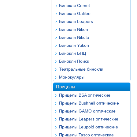
Бинокли Comet
Бинокли Galileo
Бинокли Leapers
Бинокли Nikon
Бинокли Nikula
Бинокли Yukon
Бинокли БПЦ
Бинокли Поиск
Театральные бинокли
Монокуляры
Прицелы
Прицелы BSA оптические
Прицелы Bushnell оптические
Прицелы GAMO оптические
Прицелы Leapers оптические
Прицелы Leupold оптические
Прицелы Tasco оптические