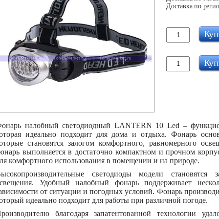
Доставка по регио
Куп
Куп
онарь налобный светодиодный LANTERN 10 Led – функциона
оторая идеально подходит для дома и отдыха. Фонарь осно
оторые становятся залогом комфортного, равномерного осв
онарь выполняется в достаточно компактном и прочном корпус
ля комфортного использования в помещении и на природе.
ысокопроизводительные светодиоды модели становятся з
свещения. Удобный налобный фонарь поддерживает неско
ависимости от ситуации и погодных условий. Фонарь производи
оторый идеально подходит для работы при различной погоде.
роизводителю благодаря запатентованной технологии удал