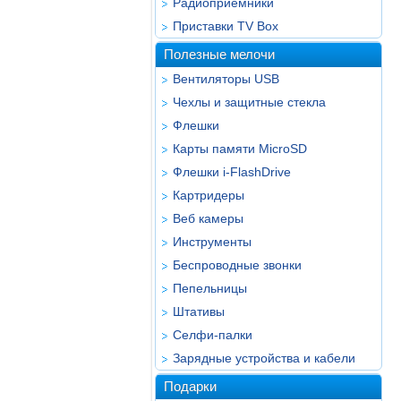
Радиоприёмники
Приставки TV Box
Полезные мелочи
Вентиляторы USB
Чехлы и защитные стекла
Флешки
Карты памяти MicroSD
Флешки i-FlashDrive
Картридеры
Веб камеры
Инструменты
Беспроводные звонки
Пепельницы
Штативы
Селфи-палки
Зарядные устройства и кабели
Подарки