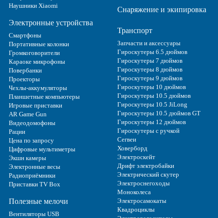
Наушники Xiaomi
Снаряжение и экипировка
Электронные устройства
Транспорт
Смартфоны
Запчасти и аксессуары
Портативные колонки
Гироскутеры 6.5 дюймов
Громкоговорители
Гироскутеры 7 дюймов
Караоке микрофоны
Гироскутеры 8 дюймов
Повербанки
Гироскутеры 9 дюймов
Проекторы
Гироскутеры 10 дюймов
Чехлы-аккумуляторы
Гироскутеры 10.5 дюймов
Планшетные компьютеры
Гироскутеры 10.5 JiLong
Игровые приставки
Гироскутеры 10.5 дюймов GT
AR Game Gun
Гироскутеры 12 дюймов
Видеодомофоны
Гироскутеры с ручкой
Рации
Сегвеи
Цена по запросу
Ховерборд
Цифровые мультиметры
Электроскейт
Экшн камеры
Дрифт электробайки
Электронные весы
Электрический скутер
Радиоприёмники
Электроснегоходы
Приставки TV Box
Моноколеса
Полезные мелочи
Электросамокаты
Квадроциклы
Вентиляторы USB