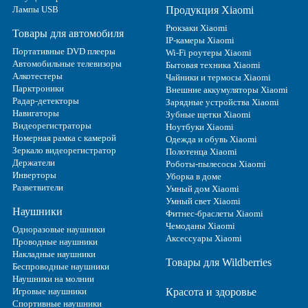
Лампы USB
Продукция Xiaomi
Рюкзаки Xiaomi
Товары для автомобиля
IP-камеры Xiaomi
Портативные DVD плееры
Wi-Fi роутеры Xiaomi
Автомобильные телевизоры
Бытовая техника Xiaomi
Алкотестеры
Чайники и термосы Xiaomi
Парктроники
Внешние аккумуляторы Xiaomi
Радар-детекторы
Зарядные устройства Xiaomi
Навигаторы
Зубные щетки Xiaomi
Видеорегистраторы
Ноутбуки Xiaomi
Номерная рамка с камерой
Одежда и обувь Xiaomi
Зеркало видеорегистратор
Полотенца Xiaomi
Держатели
Роботы-пылесосы Xiaomi
Инверторы
Уборка в доме
Разветвители
Умный дом Xiaomi
Умный свет Xiaomi
Наушники
Фитнес-браслеты Xiaomi
Чемоданы Xiaomi
Одноразовые наушники
Аксессуары Xiaomi
Проводные наушники
Накладные наушники
Товары для Wildberries
Беспроводные наушники
Наушники на молнии
Игровые наушники
Красота и здоровье
Спортивные наушники