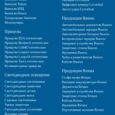
Бинокли Yukon
Цифровые камеры Levenhuk
Бинокли БПЦ
Аксессуары Levenhuk
Бинокли Поиск
Театральные бинокли
Продукция Baseus
Монокуляры
Автомобильные держатели Baseus
Автомобильные зарядки Baseus
Прицелы
Аккумуляторные батареи Baseus
Прицелы BSA оптические
Беспроводные зарядки Baseus
Прицелы Bushnell оптические
Зарядные устройства Baseus
Прицелы GAMO оптические
Защитные стекла Baseus
Прицелы Leapers оптические
Наушники Baseus
Прицелы Leupold оптические
Хабы и разветвители Baseus
Прицелы Tasco оптические
Кабели Baseus
Коллиматорные прицелы
Продукция Remax
Светодиодное освещение
Селфи-палки Remax
Светодиодные светильники
Внешние аккумуляторы Remax
Светодиодные лампочки
Держатели Remax
Светодиодные доски
Зарядные устройства Remax
Светодиодная лента
Защитные стекла Remax
Садовые светильники
Кабели Remax
Умные лампочки
Наушники Remax
Светодиодные установки
Портативные колонки Remax
Бегущие строки