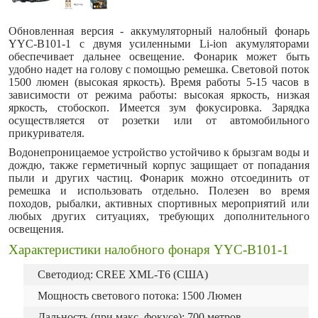
Обновленная версия
- аккумуляторный
налобный фонарь
YYC-B101-1 с двумя усиленными Li-ion акумуляторами
обеспечивает дальнее освещение. Фонарик может быть
удобно надет на голову с помощью ремешка. Световой поток
1500 люмен (высокая яркость). Время работы 5-15 часов в
зависимости от режима работы: высокая яркость, низкая
яркость, стобоскоп. Имеется зум фокусировка. Зарядка
осуществляется от розетки или от автомобильного
прикуривателя.
Водонепроницаемое устройство устойчиво к брызгам воды и
дождю, также герметичный корпус защищает от попадания
пыли и других частиц. Фонарик можно отсоединить от
ремешка и использовать отдельно. Полезен во время
походов, рыбалки, активных спортивных мероприятий или
любых других ситуациях, требующих дополнительного
освещения.
Характеристики налобного фонаря YYC-B101-1
Светодиод: CREE XML-T6 (США)
Мощность светового потока: 1500 Люмен
Дальность (при макс. фокусе): 700 метров