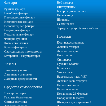
Фонари
Веб камеры
Инструменты
Ручные фонари
Беспроводные звонки
Налобные фонари
Пепельницы
Прожекторные фонари
Штативы
Кемпинговые фонари
Селфи-палки
Велосипедные фонари
Зарядные устройства и кабели
Подводные фонари
Подствольные фонари
Подарки
Фонари-дубинки
Ёлки искусственные
Кольцевые лампы
Женские товары
Брелки-фонарики
Детские товары
Светодиодные прожекторы
Попсокеты
Батарейки и аккумуляторы
Спиннеры
Лазеры
Сумки и Клатчи
Кошельки
Лазерные указки
Умные часы
Лазерные установки
Настольные часы VST
Лазерные целеуказатели
Детские часы-телефон
Настенные часы
Средства самообороны
Наручные часы
Электрошокеры
Подарки на 23 Февраля
Газовые баллончики
Подарки на 8 Марта
Сигнал охотника
Шкатулки для украшений
Арбалеты и луки