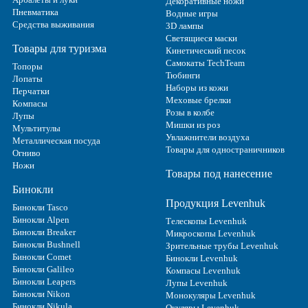
Декоративные ножи
Пневматика
Водные игры
Средства выживания
3D лампы
Светящиеся маски
Товары для туризма
Кинетический песок
Самокаты TechTeam
Топоры
Тюбинги
Лопаты
Наборы из кожи
Перчатки
Меховые брелки
Компасы
Розы в колбе
Лупы
Мишки из роз
Мультитулы
Увлажнители воздуха
Металлическая посуда
Товары для одностраничников
Огниво
Ножи
Товары под нанесение
Бинокли
Продукция Levenhuk
Бинокли Tasco
Бинокли Alpen
Телескопы Levenhuk
Бинокли Breaker
Микроскопы Levenhuk
Бинокли Bushnell
Зрительные трубы Levenhuk
Бинокли Comet
Бинокли Levenhuk
Бинокли Galileo
Компасы Levenhuk
Бинокли Leapers
Лупы Levenhuk
Бинокли Nikon
Монокуляры Levenhuk
Бинокли Nikula
Окуляры Levenhuk