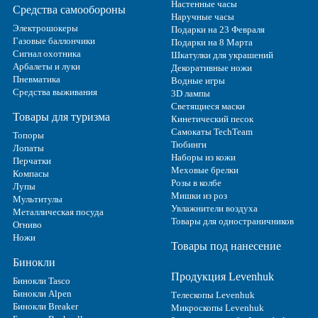
Настенные часы
Средства самообороны
Наручные часы
Электрошокеры
Подарки на 23 Февраля
Газовые баллончики
Подарки на 8 Марта
Сигнал охотника
Шкатулки для украшений
Арбалеты и луки
Декоративные ножи
Пневматика
Водные игры
Средства выживания
3D лампы
Светящиеся маски
Товары для туризма
Кинетический песок
Самокаты TechTeam
Топоры
Тюбинги
Лопаты
Наборы из кожи
Перчатки
Меховые брелки
Компасы
Розы в колбе
Лупы
Мишки из роз
Мультитулы
Увлажнители воздуха
Металлическая посуда
Товары для одностраничников
Огниво
Ножи
Товары под нанесение
Бинокли
Продукция Levenhuk
Бинокли Tasco
Бинокли Alpen
Телескопы Levenhuk
Бинокли Breaker
Микроскопы Levenhuk