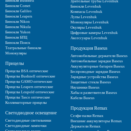
Бинокли Bushnell
Зрительные трубы Levenhuk
Бинокли Comet
Бинокли Levenhuk
Бинокли Galileo
Компасы Levenhuk
Бинокли Leapers
Лупы Levenhuk
Бинокли Nikon
Монокуляры Levenhuk
Бинокли Nikula
Окуляры Levenhuk
Бинокли Yukon
Цифровые камеры Levenhuk
Бинокли БПЦ
Аксессуары Levenhuk
Бинокли Поиск
Театральные бинокли
Продукция Baseus
Монокуляры
Автомобильные держатели Baseus
Автомобильные зарядки Baseus
Прицелы
Аккумуляторные батареи Baseus
Прицелы BSA оптические
Беспроводные зарядки Baseus
Прицелы Bushnell оптические
Зарядные устройства Baseus
Прицелы GAMO оптические
Защитные стекла Baseus
Прицелы Leapers оптические
Наушники Baseus
Прицелы Leupold оптические
Хабы и разветвители Baseus
Прицелы Tasco оптические
Кабели Baseus
Коллиматорные прицелы
Продукция Remax
Светодиодное освещение
Селфи-палки Remax
Светодиодные светильники
Внешние аккумуляторы Remax
Светодиодные лампочки
Держатели Remax
Светодиодные доски