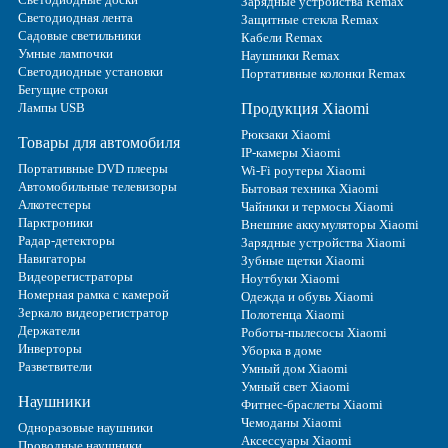
Зарядные устройства Remax
Светодиодная лента
Защитные стекла Remax
Садовые светильники
Кабели Remax
Умные лампочки
Наушники Remax
Светодиодные установки
Портативные колонки Remax
Бегущие строки
Лампы USB
Продукция Xiaomi
Рюкзаки Xiaomi
Товары для автомобиля
IP-камеры Xiaomi
Портативные DVD плееры
Wi-Fi роутеры Xiaomi
Автомобильные телевизоры
Бытовая техника Xiaomi
Алкотестеры
Чайники и термосы Xiaomi
Парктроники
Внешние аккумуляторы Xiaomi
Радар-детекторы
Зарядные устройства Xiaomi
Навигаторы
Зубные щетки Xiaomi
Видеорегистраторы
Ноутбуки Xiaomi
Номерная рамка с камерой
Одежда и обувь Xiaomi
Зеркало видеорегистратор
Полотенца Xiaomi
Держатели
Роботы-пылесосы Xiaomi
Инверторы
Уборка в доме
Разветвители
Умный дом Xiaomi
Умный свет Xiaomi
Наушники
Фитнес-браслеты Xiaomi
Чемоданы Xiaomi
Одноразовые наушники
Аксессуары Xiaomi
Проводные наушники