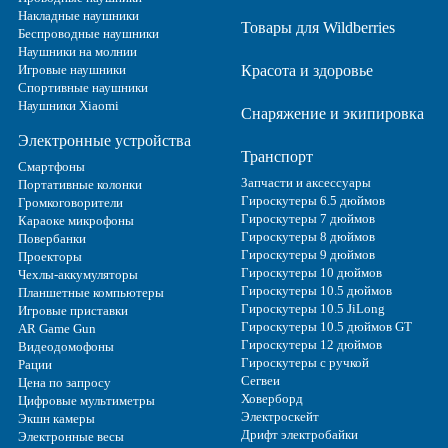
Накладные наушники
Товары для Wildberries
Беспроводные наушники
Наушники на молнии
Игровые наушники
Красота и здоровье
Спортивные наушники
Наушники Xiaomi
Снаряжение и экипировка
Электронные устройства
Транспорт
Смартфоны
Запчасти и аксессуары
Портативные колонки
Гироскутеры 6.5 дюймов
Громкоговорители
Гироскутеры 7 дюймов
Караоке микрофоны
Гироскутеры 8 дюймов
Повербанки
Гироскутеры 9 дюймов
Проекторы
Гироскутеры 10 дюймов
Чехлы-аккумуляторы
Гироскутеры 10.5 дюймов
Планшетные компьютеры
Гироскутеры 10.5 JiLong
Игровые приставки
Гироскутеры 10.5 дюймов GT
AR Game Gun
Гироскутеры 12 дюймов
Видеодомофоны
Гироскутеры с ручкой
Рации
Сегвеи
Цена по запросу
Ховерборд
Цифровые мультиметры
Электроскейт
Экшн камеры
Дрифт электробайки
Электронные весы