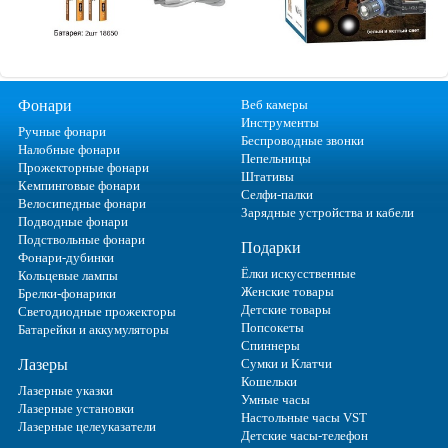
Фонари
Веб камеры
Инструменты
Ручные фонари
Беспроводные звонки
Налобные фонари
Пепельницы
Прожекторные фонари
Штативы
Кемпинговые фонари
Селфи-палки
Велосипедные фонари
Зарядные устройства и кабели
Подводные фонари
Подствольные фонари
Подарки
Фонари-дубинки
Ёлки искусственные
Кольцевые лампы
Женские товары
Брелки-фонарики
Детские товары
Светодиодные прожекторы
Попсокеты
Батарейки и аккумуляторы
Спиннеры
Лазеры
Сумки и Клатчи
Кошельки
Лазерные указки
Умные часы
Лазерные установки
Настольные часы VST
Лазерные целеуказатели
Детские часы-телефон