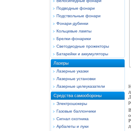
Велосипедные фонари
Подводные фонари
Подствольные фонари
Фонари-дубинки
Кольцевые лампы
Брелки-фонарики
Светодиодные прожекторы
Батарейки и аккумуляторы
Лазеры
Лазерные указки
Лазерные установки
Лазерные целеуказатели
Н
д
Средства самообороны
Д
р
Электрошокеры
В
Газовые баллончики
о
Сигнал охотника
P
д
Арбалеты и луки