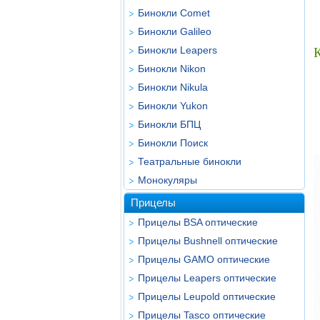
Бинокли Comet
Бинокли Galileo
Бинокли Leapers
Бинокли Nikon
Бинокли Nikula
Бинокли Yukon
Бинокли БПЦ
Бинокли Поиск
Театральные бинокли
Монокуляры
Прицелы
Прицелы BSA оптические
Прицелы Bushnell оптические
Прицелы GAMO оптические
Прицелы Leapers оптические
Прицелы Leupold оптические
Прицелы Tasco оптические