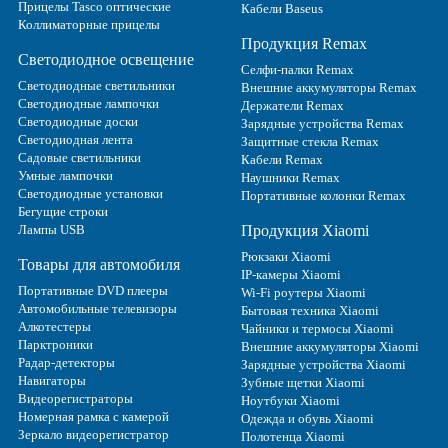
Прицелы Tasco оптические
Кабели Baseus
Коллиматорные прицелы
Продукция Remax
Светодиодное освещение
Селфи-палки Remax
Светодиодные светильники
Внешние аккумуляторы Remax
Светодиодные лампочки
Держатели Remax
Светодиодные доски
Зарядные устройства Remax
Светодиодная лента
Защитные стекла Remax
Садовые светильники
Кабели Remax
Умные лампочки
Наушники Remax
Светодиодные установки
Портативные колонки Remax
Бегущие строки
Лампы USB
Продукция Xiaomi
Рюкзаки Xiaomi
Товары для автомобиля
IP-камеры Xiaomi
Портативные DVD плееры
Wi-Fi роутеры Xiaomi
Автомобильные телевизоры
Бытовая техника Xiaomi
Алкотестеры
Чайники и термосы Xiaomi
Парктроники
Внешние аккумуляторы Xiaomi
Радар-детекторы
Зарядные устройства Xiaomi
Навигаторы
Зубные щетки Xiaomi
Видеорегистраторы
Ноутбуки Xiaomi
Номерная рамка с камерой
Одежда и обувь Xiaomi
Зеркало видеорегистратор
Полотенца Xiaomi