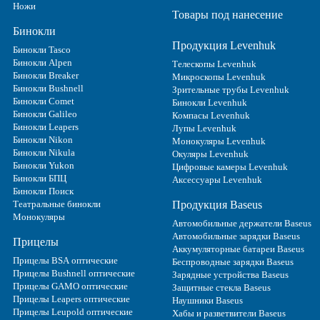
Ножи
Товары под нанесение
Бинокли
Продукция Levenhuk
Бинокли Tasco
Бинокли Alpen
Телескопы Levenhuk
Бинокли Breaker
Микроскопы Levenhuk
Бинокли Bushnell
Зрительные трубы Levenhuk
Бинокли Comet
Бинокли Levenhuk
Бинокли Galileo
Компасы Levenhuk
Бинокли Leapers
Лупы Levenhuk
Бинокли Nikon
Монокуляры Levenhuk
Бинокли Nikula
Окуляры Levenhuk
Бинокли Yukon
Цифровые камеры Levenhuk
Бинокли БПЦ
Аксессуары Levenhuk
Бинокли Поиск
Театральные бинокли
Продукция Baseus
Монокуляры
Автомобильные держатели Baseus
Автомобильные зарядки Baseus
Прицелы
Аккумуляторные батареи Baseus
Прицелы BSA оптические
Беспроводные зарядки Baseus
Прицелы Bushnell оптические
Зарядные устройства Baseus
Прицелы GAMO оптические
Защитные стекла Baseus
Прицелы Leapers оптические
Наушники Baseus
Прицелы Leupold оптические
Хабы и разветвители Baseus