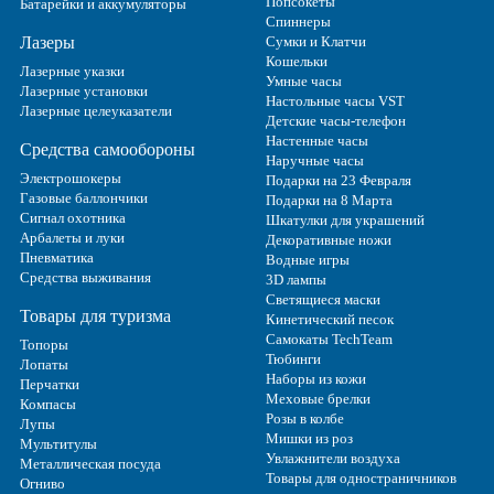
Попсокеты
Батарейки и аккумуляторы
Спиннеры
Лазеры
Сумки и Клатчи
Кошельки
Лазерные указки
Умные часы
Лазерные установки
Настольные часы VST
Лазерные целеуказатели
Детские часы-телефон
Настенные часы
Средства самообороны
Наручные часы
Электрошокеры
Подарки на 23 Февраля
Газовые баллончики
Подарки на 8 Марта
Сигнал охотника
Шкатулки для украшений
Арбалеты и луки
Декоративные ножи
Пневматика
Водные игры
Средства выживания
3D лампы
Светящиеся маски
Товары для туризма
Кинетический песок
Самокаты TechTeam
Топоры
Тюбинги
Лопаты
Наборы из кожи
Перчатки
Меховые брелки
Компасы
Розы в колбе
Лупы
Мишки из роз
Мультитулы
Увлажнители воздуха
Металлическая посуда
Товары для одностраничников
Огниво