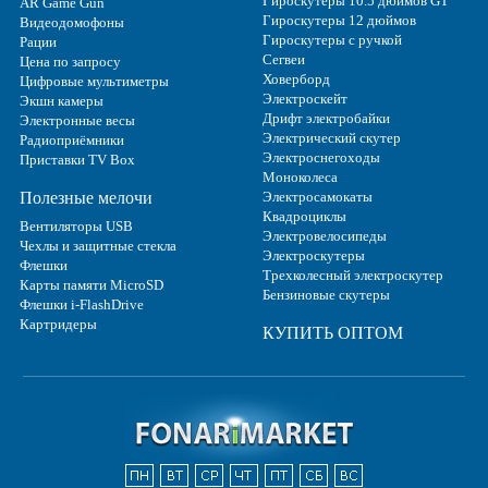
Гироскутеры 10.5 дюймов GT
AR Game Gun
Гироскутеры 12 дюймов
Видеодомофоны
Гироскутеры с ручкой
Рации
Сегвеи
Цена по запросу
Ховерборд
Цифровые мультиметры
Электроскейт
Экшн камеры
Дрифт электробайки
Электронные весы
Электрический скутер
Радиоприёмники
Электроснегоходы
Приставки TV Box
Моноколеса
Полезные мелочи
Электросамокаты
Квадроциклы
Вентиляторы USB
Электровелосипеды
Чехлы и защитные стекла
Электроскутеры
Флешки
Трехколесный электроскутер
Карты памяти MicroSD
Бензиновые скутеры
Флешки i-FlashDrive
Картридеры
КУПИТЬ ОПТОМ