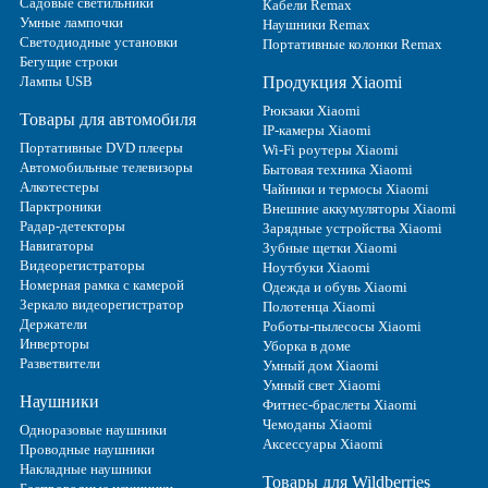
Садовые светильники
Кабели Remax
Умные лампочки
Наушники Remax
Светодиодные установки
Портативные колонки Remax
Бегущие строки
Лампы USB
Продукция Xiaomi
Рюкзаки Xiaomi
Товары для автомобиля
IP-камеры Xiaomi
Портативные DVD плееры
Wi-Fi роутеры Xiaomi
Автомобильные телевизоры
Бытовая техника Xiaomi
Алкотестеры
Чайники и термосы Xiaomi
Парктроники
Внешние аккумуляторы Xiaomi
Радар-детекторы
Зарядные устройства Xiaomi
Навигаторы
Зубные щетки Xiaomi
Видеорегистраторы
Ноутбуки Xiaomi
Номерная рамка с камерой
Одежда и обувь Xiaomi
Зеркало видеорегистратор
Полотенца Xiaomi
Держатели
Роботы-пылесосы Xiaomi
Инверторы
Уборка в доме
Разветвители
Умный дом Xiaomi
Умный свет Xiaomi
Наушники
Фитнес-браслеты Xiaomi
Чемоданы Xiaomi
Одноразовые наушники
Аксессуары Xiaomi
Проводные наушники
Накладные наушники
Товары для Wildberries