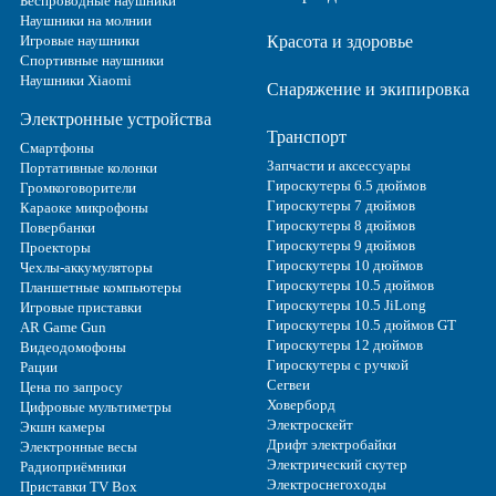
Беспроводные наушники
Наушники на молнии
Игровые наушники
Красота и здоровье
Спортивные наушники
Наушники Xiaomi
Снаряжение и экипировка
Электронные устройства
Транспорт
Смартфоны
Запчасти и аксессуары
Портативные колонки
Гироскутеры 6.5 дюймов
Громкоговорители
Гироскутеры 7 дюймов
Караоке микрофоны
Гироскутеры 8 дюймов
Повербанки
Гироскутеры 9 дюймов
Проекторы
Гироскутеры 10 дюймов
Чехлы-аккумуляторы
Гироскутеры 10.5 дюймов
Планшетные компьютеры
Гироскутеры 10.5 JiLong
Игровые приставки
Гироскутеры 10.5 дюймов GT
AR Game Gun
Гироскутеры 12 дюймов
Видеодомофоны
Гироскутеры с ручкой
Рации
Сегвеи
Цена по запросу
Ховерборд
Цифровые мультиметры
Электроскейт
Экшн камеры
Дрифт электробайки
Электронные весы
Электрический скутер
Радиоприёмники
Электроснегоходы
Приставки TV Box