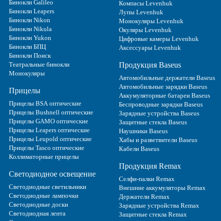
Бинокли Galileo
Компасы Levenhuk
Бинокли Leapers
Лупы Levenhuk
Бинокли Nikon
Монокуляры Levenhuk
Бинокли Nikula
Окуляры Levenhuk
Бинокли Yukon
Цифровые камеры Levenhuk
Бинокли БПЦ
Аксессуары Levenhuk
Бинокли Поиск
Театральные бинокли
Продукция Baseus
Монокуляры
Автомобильные держатели Baseus
Автомобильные зарядки Baseus
Прицелы
Аккумуляторные батареи Baseus
Прицелы BSA оптические
Беспроводные зарядки Baseus
Прицелы Bushnell оптические
Зарядные устройства Baseus
Прицелы GAMO оптические
Защитные стекла Baseus
Прицелы Leapers оптические
Наушники Baseus
Прицелы Leupold оптические
Хабы и разветвители Baseus
Прицелы Tasco оптические
Кабели Baseus
Коллиматорные прицелы
Продукция Remax
Светодиодное освещение
Селфи-палки Remax
Светодиодные светильники
Внешние аккумуляторы Remax
Светодиодные лампочки
Держатели Remax
Светодиодные доски
Зарядные устройства Remax
Светодиодная лента
Защитные стекла Remax