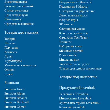
Электрошокеры
Подарки на 23 Февраля
Газовые баллончики
Подарки на 8 Марта
Сигнал охотника
Шкатулки для украшений
Арбалеты и луки
Декоративные ножи
Пневматика
Водные игры
Средства выживания
3D лампы
Светящиеся маски
Товары для туризма
Кинетический песок
Самокаты TechTeam
Топоры
Тюбинги
Лопаты
Наборы из кожи
Перчатки
Меховые брелки
Компасы
Розы в колбе
Лупы
Мишки из роз
Мультитулы
Увлажнители воздуха
Металлическая посуда
Товары для одностраничников
Огниво
Ножи
Товары под нанесение
Бинокли
Продукция Levenhuk
Бинокли Tasco
Бинокли Alpen
Телескопы Levenhuk
Бинокли Breaker
Микроскопы Levenhuk
Бинокли Bushnell
Зрительные трубы Levenhuk
Бинокли Comet
Бинокли Levenhuk