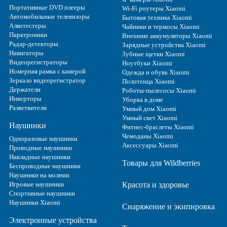
Портативные DVD плееры
Wi-Fi роутеры Xiaomi
Автомобильные телевизоры
Бытовая техника Xiaomi
Алкотестеры
Чайники и термосы Xiaomi
Парктроники
Внешние аккумуляторы Xiaomi
Радар-детекторы
Зарядные устройства Xiaomi
Навигаторы
Зубные щетки Xiaomi
Видеорегистраторы
Ноутбуки Xiaomi
Номерная рамка с камерой
Одежда и обувь Xiaomi
Зеркало видеорегистратор
Полотенца Xiaomi
Держатели
Роботы-пылесосы Xiaomi
Инверторы
Уборка в доме
Разветвители
Умный дом Xiaomi
Умный свет Xiaomi
Наушники
Фитнес-браслеты Xiaomi
Чемоданы Xiaomi
Одноразовые наушники
Аксессуары Xiaomi
Проводные наушники
Накладные наушники
Товары для Wildberries
Беспроводные наушники
Наушники на молнии
Игровые наушники
Красота и здоровье
Спортивные наушники
Наушники Xiaomi
Снаряжение и экипировка
Электронные устройства