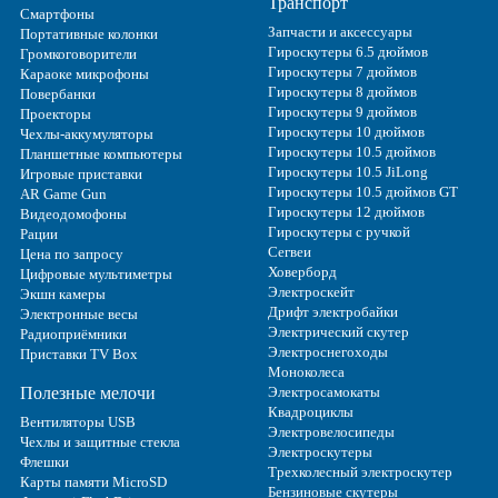
Транспорт
Смартфоны
Запчасти и аксессуары
Портативные колонки
Гироскутеры 6.5 дюймов
Громкоговорители
Гироскутеры 7 дюймов
Караоке микрофоны
Гироскутеры 8 дюймов
Повербанки
Гироскутеры 9 дюймов
Проекторы
Гироскутеры 10 дюймов
Чехлы-аккумуляторы
Гироскутеры 10.5 дюймов
Планшетные компьютеры
Гироскутеры 10.5 JiLong
Игровые приставки
Гироскутеры 10.5 дюймов GT
AR Game Gun
Гироскутеры 12 дюймов
Видеодомофоны
Гироскутеры с ручкой
Рации
Сегвеи
Цена по запросу
Ховерборд
Цифровые мультиметры
Электроскейт
Экшн камеры
Дрифт электробайки
Электронные весы
Электрический скутер
Радиоприёмники
Электроснегоходы
Приставки TV Box
Моноколеса
Полезные мелочи
Электросамокаты
Квадроциклы
Вентиляторы USB
Электровелосипеды
Чехлы и защитные стекла
Электроскутеры
Флешки
Трехколесный электроскутер
Карты памяти MicroSD
Бензиновые скутеры