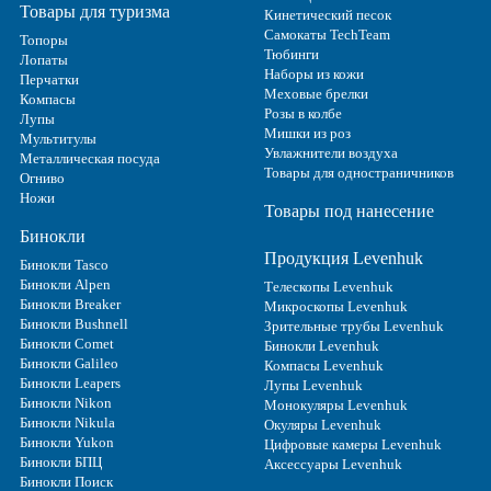
Товары для туризма
Кинетический песок
Самокаты TechTeam
Топоры
Тюбинги
Лопаты
Наборы из кожи
Перчатки
Меховые брелки
Компасы
Розы в колбе
Лупы
Мишки из роз
Мультитулы
Увлажнители воздуха
Металлическая посуда
Товары для одностраничников
Огниво
Ножи
Товары под нанесение
Бинокли
Продукция Levenhuk
Бинокли Tasco
Бинокли Alpen
Телескопы Levenhuk
Бинокли Breaker
Микроскопы Levenhuk
Бинокли Bushnell
Зрительные трубы Levenhuk
Бинокли Comet
Бинокли Levenhuk
Бинокли Galileo
Компасы Levenhuk
Бинокли Leapers
Лупы Levenhuk
Бинокли Nikon
Монокуляры Levenhuk
Бинокли Nikula
Окуляры Levenhuk
Бинокли Yukon
Цифровые камеры Levenhuk
Бинокли БПЦ
Аксессуары Levenhuk
Бинокли Поиск