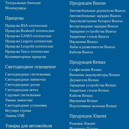
Театральные бинокли
Продукция Baseus
Монокуляры
Автомобильные держатели Baseus
Автомобильные зарядки Baseus
Прицелы
Аккумуляторные батареи Baseus
Прицелы BSA оптические
Беспроводные зарядки Baseus
Прицелы Bushnell оптические
Зарядные устройства Baseus
Прицелы GAMO оптические
Защитные стекла Baseus
Прицелы Leapers оптические
Наушники Baseus
Прицелы Leupold оптические
Хабы и разветвители Baseus
Прицелы Tasco оптические
Кабели Baseus
Коллиматорные прицелы
Продукция Remax
Светодиодное освещение
Селфи-палки Remax
Светодиодные светильники
Внешние аккумуляторы Remax
Светодиодные лампочки
Держатели Remax
Светодиодные доски
Зарядные устройства Remax
Светодиодная лента
Защитные стекла Remax
Садовые светильники
Кабели Remax
Умные лампочки
Наушники Remax
Светодиодные установки
Портативные колонки Remax
Бегущие строки
Лампы USB
Продукция Xiaomi
Рюкзаки Xiaomi
Товары для автомобиля
IP-камеры Xiaomi