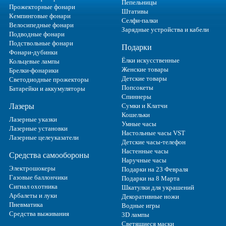
Пепельницы
Прожекторные фонари
Штативы
Кемпинговые фонари
Селфи-палки
Велосипедные фонари
Зарядные устройства и кабели
Подводные фонари
Подствольные фонари
Подарки
Фонари-дубинки
Ёлки искусственные
Кольцевые лампы
Женские товары
Брелки-фонарики
Детские товары
Светодиодные прожекторы
Попсокеты
Батарейки и аккумуляторы
Спиннеры
Лазеры
Сумки и Клатчи
Кошельки
Лазерные указки
Умные часы
Лазерные установки
Настольные часы VST
Лазерные целеуказатели
Детские часы-телефон
Настенные часы
Средства самообороны
Наручные часы
Электрошокеры
Подарки на 23 Февраля
Газовые баллончики
Подарки на 8 Марта
Сигнал охотника
Шкатулки для украшений
Арбалеты и луки
Декоративные ножи
Пневматика
Водные игры
Средства выживания
3D лампы
Светящиеся маски