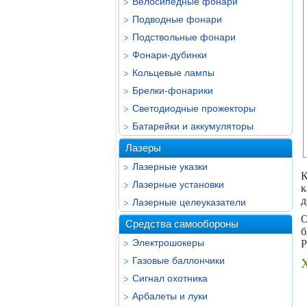
Велосипедные фонари
Подводные фонари
Подствольные фонари
Фонари-дубинки
Кольцевые лампы
Брелки-фонарики
Светодиодные прожекторы
Батарейки и аккумуляторы
Лазеры
Лазерные указки
К
Лазерные установки
к
д
Лазерные целеуказатели
О
Средства самообороны
б
Электрошокеры
Р
Газовые баллончики
Сигнал охотника
Арбалеты и луки