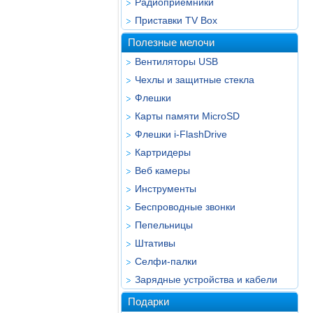
Радиоприёмники
Приставки TV Box
Полезные мелочи
Вентиляторы USB
Чехлы и защитные стекла
Флешки
Карты памяти MicroSD
Флешки i-FlashDrive
Картридеры
Веб камеры
Инструменты
Беспроводные звонки
Пепельницы
Штативы
Селфи-палки
Зарядные устройства и кабели
Подарки