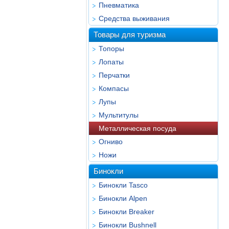
Пневматика
Средства выживания
Товары для туризма
Топоры
Лопаты
Перчатки
Компасы
Лупы
Мультитулы
Металлическая посуда
Огниво
Ножи
Бинокли
Бинокли Tasco
Бинокли Alpen
Бинокли Breaker
Бинокли Bushnell