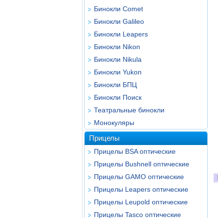
Бинокли Comet
Бинокли Galileo
Бинокли Leapers
Бинокли Nikon
Бинокли Nikula
Бинокли Yukon
Бинокли БПЦ
Бинокли Поиск
Театральные бинокли
Монокуляры
Прицелы
Прицелы BSA оптические
Прицелы Bushnell оптические
Прицелы GAMO оптические
Прицелы Leapers оптические
Прицелы Leupold оптические
Прицелы Tasco оптические