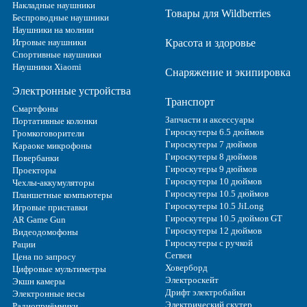
Накладные наушники
Товары для Wildberries
Беспроводные наушники
Наушники на молнии
Игровые наушники
Красота и здоровье
Спортивные наушники
Наушники Xiaomi
Снаряжение и экипировка
Электронные устройства
Транспорт
Смартфоны
Запчасти и аксессуары
Портативные колонки
Гироскутеры 6.5 дюймов
Громкоговорители
Гироскутеры 7 дюймов
Караоке микрофоны
Гироскутеры 8 дюймов
Повербанки
Гироскутеры 9 дюймов
Проекторы
Гироскутеры 10 дюймов
Чехлы-аккумуляторы
Гироскутеры 10.5 дюймов
Планшетные компьютеры
Гироскутеры 10.5 JiLong
Игровые приставки
Гироскутеры 10.5 дюймов GT
AR Game Gun
Гироскутеры 12 дюймов
Видеодомофоны
Гироскутеры с ручкой
Рации
Сегвеи
Цена по запросу
Ховерборд
Цифровые мультиметры
Электроскейт
Экшн камеры
Дрифт электробайки
Электронные весы
Электрический скутер
Радиоприёмники