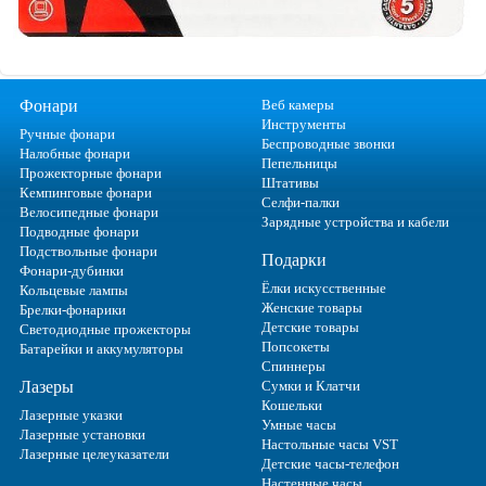
Фонари
Веб камеры
Инструменты
Ручные фонари
Беспроводные звонки
Налобные фонари
Пепельницы
Прожекторные фонари
Штативы
Кемпинговые фонари
Селфи-палки
Велосипедные фонари
Зарядные устройства и кабели
Подводные фонари
Подствольные фонари
Подарки
Фонари-дубинки
Ёлки искусственные
Кольцевые лампы
Женские товары
Брелки-фонарики
Детские товары
Светодиодные прожекторы
Попсокеты
Батарейки и аккумуляторы
Спиннеры
Лазеры
Сумки и Клатчи
Кошельки
Лазерные указки
Умные часы
Лазерные установки
Настольные часы VST
Лазерные целеуказатели
Детские часы-телефон
Настенные часы