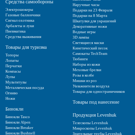
Средства самообороны
Наручные часы
Электрошокеры
Подарки на 23 Февраля
Газовые баллончики
Подарки на 8 Марта
Сигнал охотника
Шкатулки для украшений
Арбалеты и луки
Декоративные ножи
Пневматика
Водные игры
Средства выживания
3D лампы
Светящиеся маски
Товары для туризма
Кинетический песок
Самокаты TechTeam
Топоры
Тюбинги
Лопаты
Наборы из кожи
Перчатки
Меховые брелки
Компасы
Розы в колбе
Лупы
Мишки из роз
Мультитулы
Увлажнители воздуха
Металлическая посуда
Товары для одностраничников
Огниво
Ножи
Товары под нанесение
Бинокли
Продукция Levenhuk
Бинокли Tasco
Бинокли Alpen
Телескопы Levenhuk
Бинокли Breaker
Микроскопы Levenhuk
Бинокли Bushnell
Зрительные трубы Levenhuk