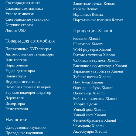
Светодиодная лента
Защитные стекла Remax
Садовые светильники
Кабели Remax
Умные лампочки
Наушники Remax
Светодиодные установки
Портативные колонки Remax
Бегущие строки
Лампы USB
Продукция Xiaomi
Рюкзаки Xiaomi
Товары для автомобиля
IP-камеры Xiaomi
Портативные DVD плееры
Wi-Fi роутеры Xiaomi
Автомобильные телевизоры
Бытовая техника Xiaomi
Алкотестеры
Чайники и термосы Xiaomi
Парктроники
Внешние аккумуляторы Xiaomi
Радар-детекторы
Зарядные устройства Xiaomi
Навигаторы
Зубные щетки Xiaomi
Видеорегистраторы
Ноутбуки Xiaomi
Номерная рамка с камерой
Одежда и обувь Xiaomi
Зеркало видеорегистратор
Полотенца Xiaomi
Держатели
Роботы-пылесосы Xiaomi
Инверторы
Уборка в доме
Разветвители
Умный дом Xiaomi
Умный свет Xiaomi
Наушники
Фитнес-браслеты Xiaomi
Чемоданы Xiaomi
Одноразовые наушники
Аксессуары Xiaomi
Проводные наушники