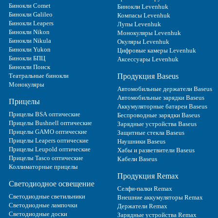
Бинокли Comet
Бинокли Levenhuk
Бинокли Galileo
Компасы Levenhuk
Бинокли Leapers
Лупы Levenhuk
Бинокли Nikon
Монокуляры Levenhuk
Бинокли Nikula
Окуляры Levenhuk
Бинокли Yukon
Цифровые камеры Levenhuk
Бинокли БПЦ
Аксессуары Levenhuk
Бинокли Поиск
Театральные бинокли
Продукция Baseus
Монокуляры
Автомобильные держатели Baseus
Автомобильные зарядки Baseus
Прицелы
Аккумуляторные батареи Baseus
Прицелы BSA оптические
Беспроводные зарядки Baseus
Прицелы Bushnell оптические
Зарядные устройства Baseus
Прицелы GAMO оптические
Защитные стекла Baseus
Прицелы Leapers оптические
Наушники Baseus
Прицелы Leupold оптические
Хабы и разветвители Baseus
Прицелы Tasco оптические
Кабели Baseus
Коллиматорные прицелы
Продукция Remax
Светодиодное освещение
Селфи-палки Remax
Светодиодные светильники
Внешние аккумуляторы Remax
Светодиодные лампочки
Держатели Remax
Светодиодные доски
Зарядные устройства Remax