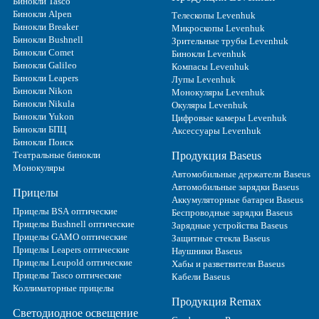
Бинокли Tasco
Бинокли Alpen
Телескопы Levenhuk
Бинокли Breaker
Микроскопы Levenhuk
Бинокли Bushnell
Зрительные трубы Levenhuk
Бинокли Comet
Бинокли Levenhuk
Бинокли Galileo
Компасы Levenhuk
Бинокли Leapers
Лупы Levenhuk
Бинокли Nikon
Монокуляры Levenhuk
Бинокли Nikula
Окуляры Levenhuk
Бинокли Yukon
Цифровые камеры Levenhuk
Бинокли БПЦ
Аксессуары Levenhuk
Бинокли Поиск
Театральные бинокли
Продукция Baseus
Монокуляры
Автомобильные держатели Baseus
Автомобильные зарядки Baseus
Прицелы
Аккумуляторные батареи Baseus
Прицелы BSA оптические
Беспроводные зарядки Baseus
Прицелы Bushnell оптические
Зарядные устройства Baseus
Прицелы GAMO оптические
Защитные стекла Baseus
Прицелы Leapers оптические
Наушники Baseus
Прицелы Leupold оптические
Хабы и разветвители Baseus
Прицелы Tasco оптические
Кабели Baseus
Коллиматорные прицелы
Продукция Remax
Светодиодное освещение