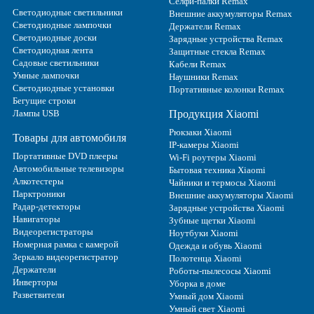
Селфи-палки Remax
Светодиодные светильники
Внешние аккумуляторы Remax
Светодиодные лампочки
Держатели Remax
Светодиодные доски
Зарядные устройства Remax
Светодиодная лента
Защитные стекла Remax
Садовые светильники
Кабели Remax
Умные лампочки
Наушники Remax
Светодиодные установки
Портативные колонки Remax
Бегущие строки
Лампы USB
Продукция Xiaomi
Рюкзаки Xiaomi
Товары для автомобиля
IP-камеры Xiaomi
Портативные DVD плееры
Wi-Fi роутеры Xiaomi
Автомобильные телевизоры
Бытовая техника Xiaomi
Алкотестеры
Чайники и термосы Xiaomi
Парктроники
Внешние аккумуляторы Xiaomi
Радар-детекторы
Зарядные устройства Xiaomi
Навигаторы
Зубные щетки Xiaomi
Видеорегистраторы
Ноутбуки Xiaomi
Номерная рамка с камерой
Одежда и обувь Xiaomi
Зеркало видеорегистратор
Полотенца Xiaomi
Держатели
Роботы-пылесосы Xiaomi
Инверторы
Уборка в доме
Разветвители
Умный дом Xiaomi
Умный свет Xiaomi