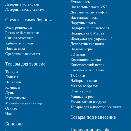
Умные часы
Лазерные установки
Настольные часы VST
Лазерные целеуказатели
Детские часы-телефон
Настенные часы
Средства самообороны
Наручные часы
Электрошокеры
Подарки на 23 Февраля
Газовые баллончики
Подарки на 8 Марта
Сигнал охотника
Шкатулки для украшений
Арбалеты и луки
Декоративные ножи
Пневматика
Водные игры
Средства выживания
3D лампы
Светящиеся маски
Товары для туризма
Кинетический песок
Самокаты TechTeam
Топоры
Тюбинги
Лопаты
Наборы из кожи
Перчатки
Меховые брелки
Компасы
Розы в колбе
Лупы
Мишки из роз
Мультитулы
Увлажнители воздуха
Металлическая посуда
Товары для одностраничников
Огниво
Ножи
Товары под нанесение
Бинокли
Продукция Levenhuk