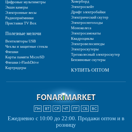
Ховерборд
Цифровые мультиметры
Электроскейт
Экшн камеры
Дрифт электробайки
Электронные весы
Электрический скутер
Радиоприёмники
Электроснегоходы
Приставки TV Box
Моноколеса
Полезные мелочи
Электросамокаты
Квадроциклы
Вентиляторы USB
Электровелосипеды
Чехлы и защитные стекла
Электроскутеры
Флешки
Трехколесный электроскутер
Карты памяти MicroSD
Бензиновые скутеры
Флешки i-FlashDrive
Картридеры
КУПИТЬ ОПТОМ
Ежедневно с 10:00 до 22:00.
Продажи оптом и в
розницу