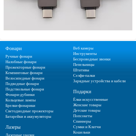
Фонари
Веб камеры
Инструменты
Ручные фонари
Беспроводные звонки
Налобные фонари
Пепельницы
Прожекторные фонари
Штативы
Кемпинговые фонари
Селфи-палки
Велосипедные фонари
Зарядные устройства и кабели
Подводные фонари
Подствольные фонари
Подарки
Фонари-дубинки
Ёлки искусственные
Кольцевые лампы
Женские товары
Брелки-фонарики
Детские товары
Светодиодные прожекторы
Попсокеты
Батарейки и аккумуляторы
Спиннеры
Лазеры
Сумки и Клатчи
Кошельки
Лазерные указки