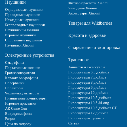
Наушники
Фитнес-браслеты Xiaomi
Чемоданы Xiaomi
Одноразовые наушники
Аксессуары Xiaomi
Проводные наушники
Накладные наушники
Товары для Wildberries
Беспроводные наушники
Наушники на молнии
Игровые наушники
Красота и здоровье
Спортивные наушники
Наушники Xiaomi
Снаряжение и экипировка
Электронные устройства
Транспорт
Смартфоны
Запчасти и аксессуары
Портативные колонки
Гироскутеры 6.5 дюймов
Громкоговорители
Гироскутеры 7 дюймов
Караоке микрофоны
Гироскутеры 8 дюймов
Повербанки
Гироскутеры 9 дюймов
Проекторы
Гироскутеры 10 дюймов
Чехлы-аккумуляторы
Гироскутеры 10.5 дюймов
Планшетные компьютеры
Гироскутеры 10.5 JiLong
Игровые приставки
Гироскутеры 10.5 дюймов GT
AR Game Gun
Гироскутеры 12 дюймов
Видеодомофоны
Гироскутеры с ручкой
Рации
Сегвеи
Цена по запросу