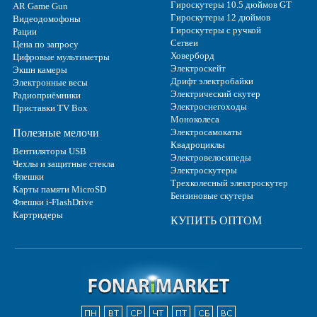
Гироскутеры 10.5 дюймов GT
AR Game Gun
Гироскутеры 12 дюймов
Видеодомофоны
Гироскутеры с ручкой
Рации
Сегвеи
Цена по запросу
Ховерборд
Цифровые мультиметры
Электроскейт
Экшн камеры
Дрифт электробайки
Электронные весы
Электрический скутер
Радиоприёмники
Электроснегоходы
Приставки TV Box
Моноколеса
Полезные мелочи
Электросамокаты
Квадроциклы
Вентиляторы USB
Электровелосипеды
Чехлы и защитные стекла
Электроскутеры
Флешки
Трехколесный электроскутер
Карты памяти MicroSD
Бензиновые скутеры
Флешки i-FlashDrive
Картридеры
КУПИТЬ ОПТОМ