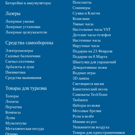
Попсокеты
Батарейки и аккумуляторы
Спиннеры
Лазеры
Сумки и Клатчи
Кошельки
Лазерные указки
Умные часы
Лазерные установки
Настольные часы VST
Лазерные целеуказатели
Детские часы-телефон
Настенные часы
Средства самообороны
Наручные часы
Электрошокеры
Подарки на 23 Февраля
Газовые баллончики
Подарки на 8 Марта
Сигнал охотника
Шкатулки для украшений
Арбалеты и луки
Декоративные ножи
Пневматика
Водные игры
Средства выживания
3D лампы
Светящиеся маски
Товары для туризма
Кинетический песок
Самокаты TechTeam
Топоры
Тюбинги
Лопаты
Наборы из кожи
Перчатки
Меховые брелки
Компасы
Розы в колбе
Лупы
Мишки из роз
Мультитулы
Увлажнители воздуха
Металлическая посуда
Товары для одностраничников
Огниво