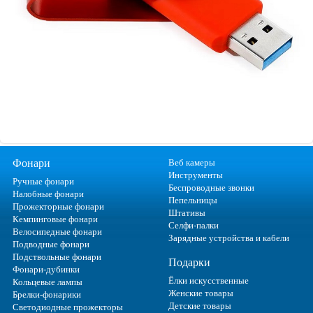
Фонари
Веб камеры
Инструменты
Ручные фонари
Беспроводные звонки
Налобные фонари
Пепельницы
Прожекторные фонари
Штативы
Кемпинговые фонари
Селфи-палки
Велосипедные фонари
Зарядные устройства и кабели
Подводные фонари
Подствольные фонари
Подарки
Фонари-дубинки
Ёлки искусственные
Кольцевые лампы
Женские товары
Брелки-фонарики
Детские товары
Светодиодные прожекторы