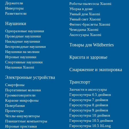
Держатели
Роботы-пылесосы Xiaomi
Инверторы
Уборка в доме
Разветвители
Умный дом Xiaomi
Умный свет Xiaomi
Наушники
Фитнес-браслеты Xiaomi
Чемоданы Xiaomi
Одноразовые наушники
Аксессуары Xiaomi
Проводные наушники
Накладные наушники
Товары для Wildberries
Беспроводные наушники
Наушники на молнии
Игровые наушники
Красота и здоровье
Спортивные наушники
Наушники Xiaomi
Снаряжение и экипировка
Электронные устройства
Транспорт
Смартфоны
Запчасти и аксессуары
Портативные колонки
Гироскутеры 6.5 дюймов
Громкоговорители
Гироскутеры 7 дюймов
Караоке микрофоны
Гироскутеры 8 дюймов
Повербанки
Гироскутеры 9 дюймов
Проекторы
Гироскутеры 10 дюймов
Чехлы-аккумуляторы
Гироскутеры 10.5 дюймов
Планшетные компьютеры
Гироскутеры 10.5 JiLong
Игровые приставки