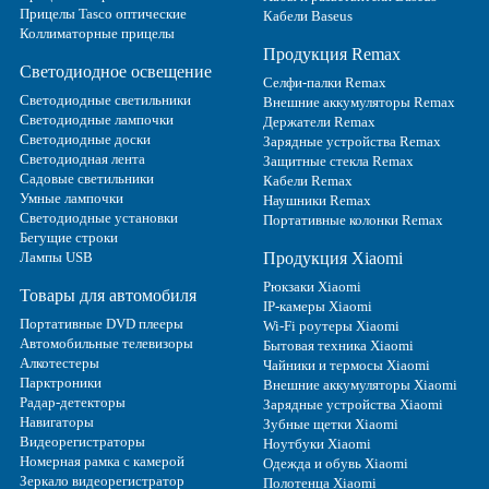
Прицелы Tasco оптические
Кабели Baseus
Коллиматорные прицелы
Продукция Remax
Светодиодное освещение
Селфи-палки Remax
Светодиодные светильники
Внешние аккумуляторы Remax
Светодиодные лампочки
Держатели Remax
Светодиодные доски
Зарядные устройства Remax
Светодиодная лента
Защитные стекла Remax
Садовые светильники
Кабели Remax
Умные лампочки
Наушники Remax
Светодиодные установки
Портативные колонки Remax
Бегущие строки
Лампы USB
Продукция Xiaomi
Рюкзаки Xiaomi
Товары для автомобиля
IP-камеры Xiaomi
Портативные DVD плееры
Wi-Fi роутеры Xiaomi
Автомобильные телевизоры
Бытовая техника Xiaomi
Алкотестеры
Чайники и термосы Xiaomi
Парктроники
Внешние аккумуляторы Xiaomi
Радар-детекторы
Зарядные устройства Xiaomi
Навигаторы
Зубные щетки Xiaomi
Видеорегистраторы
Ноутбуки Xiaomi
Номерная рамка с камерой
Одежда и обувь Xiaomi
Зеркало видеорегистратор
Полотенца Xiaomi