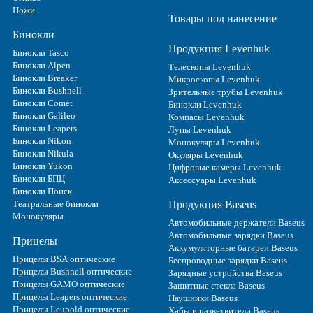
Ножи
Товары под нанесение
Бинокли
Продукция Levenhuk
Бинокли Tasco
Бинокли Alpen
Телескопы Levenhuk
Бинокли Breaker
Микроскопы Levenhuk
Бинокли Bushnell
Зрительные трубы Levenhuk
Бинокли Comet
Бинокли Levenhuk
Бинокли Galileo
Компасы Levenhuk
Бинокли Leapers
Лупы Levenhuk
Бинокли Nikon
Монокуляры Levenhuk
Бинокли Nikula
Окуляры Levenhuk
Бинокли Yukon
Цифровые камеры Levenhuk
Бинокли БПЦ
Аксессуары Levenhuk
Бинокли Поиск
Театральные бинокли
Продукция Baseus
Монокуляры
Автомобильные держатели Baseus
Автомобильные зарядки Baseus
Прицелы
Аккумуляторные батареи Baseus
Прицелы BSA оптические
Беспроводные зарядки Baseus
Прицелы Bushnell оптические
Зарядные устройства Baseus
Прицелы GAMO оптические
Защитные стекла Baseus
Прицелы Leapers оптические
Наушники Baseus
Прицелы Leupold оптические
Хабы и разветвители Baseus