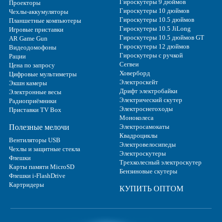
Гироскутеры 9 дюймов
Проекторы
Гироскутеры 10 дюймов
Чехлы-аккумуляторы
Гироскутеры 10.5 дюймов
Планшетные компьютеры
Гироскутеры 10.5 JiLong
Игровые приставки
Гироскутеры 10.5 дюймов GT
AR Game Gun
Гироскутеры 12 дюймов
Видеодомофоны
Гироскутеры с ручкой
Рации
Сегвеи
Цена по запросу
Ховерборд
Цифровые мультиметры
Электроскейт
Экшн камеры
Дрифт электробайки
Электронные весы
Электрический скутер
Радиоприёмники
Электроснегоходы
Приставки TV Box
Моноколеса
Полезные мелочи
Электросамокаты
Квадроциклы
Вентиляторы USB
Электровелосипеды
Чехлы и защитные стекла
Электроскутеры
Флешки
Трехколесный электроскутер
Карты памяти MicroSD
Бензиновые скутеры
Флешки i-FlashDrive
Картридеры
КУПИТЬ ОПТОМ