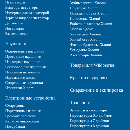
Навигаторы
Зубные щетки Xiaomi
Видеорегистраторы
Ноутбуки Xiaomi
Номерная рамка с камерой
Одежда и обувь Xiaomi
Зеркало видеорегистратор
Полотенца Xiaomi
Держатели
Роботы-пылесосы Xiaomi
Инверторы
Уборка в доме
Разветвители
Умный дом Xiaomi
Умный свет Xiaomi
Наушники
Фитнес-браслеты Xiaomi
Чемоданы Xiaomi
Одноразовые наушники
Аксессуары Xiaomi
Проводные наушники
Накладные наушники
Товары для Wildberries
Беспроводные наушники
Наушники на молнии
Игровые наушники
Красота и здоровье
Спортивные наушники
Наушники Xiaomi
Снаряжение и экипировка
Электронные устройства
Транспорт
Смартфоны
Запчасти и аксессуары
Портативные колонки
Гироскутеры 6.5 дюймов
Громкоговорители
Гироскутеры 7 дюймов
Караоке микрофоны
Гироскутеры 8 дюймов
Повербанки