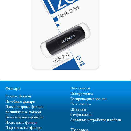
Фонари
Веб камеры
Инструменты
Ручные фонари
Беспроводные звонки
Налобные фонари
Пепельницы
Прожекторные фонари
Штативы
Кемпинговые фонари
Селфи-палки
Велосипедные фонари
Зарядные устройства и кабели
Подводные фонари
Подствольные фонари
Подарки