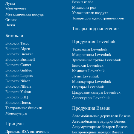
Розы в колбе
Лупы
Мишки из роз
Мультитулы
Увлажнители воздуха
Металлическая посуда
Товары для одностраничников
Огниво
Ножи
Товары под нанесение
Бинокли
Продукция Levenhuk
Бинокли Tasco
Бинокли Alpen
Телескопы Levenhuk
Бинокли Breaker
Микроскопы Levenhuk
Бинокли Bushnell
Зрительные трубы Levenhuk
Бинокли Comet
Бинокли Levenhuk
Бинокли Galileo
Компасы Levenhuk
Бинокли Leapers
Лупы Levenhuk
Бинокли Nikon
Монокуляры Levenhuk
Бинокли Nikula
Окуляры Levenhuk
Бинокли Yukon
Цифровые камеры Levenhuk
Бинокли БПЦ
Аксессуары Levenhuk
Бинокли Поиск
Театральные бинокли
Продукция Baseus
Монокуляры
Автомобильные держатели Baseus
Автомобильные зарядки Baseus
Прицелы
Аккумуляторные батареи Baseus
Прицелы BSA оптические
Беспроводные зарядки Baseus