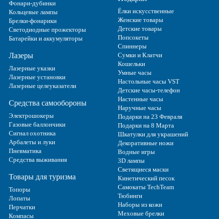
Фонари-дубинки
Ёлки искусственные
Кольцевые лампы
Женские товары
Брелки-фонарики
Детские товары
Светодиодные прожекторы
Попсокеты
Батарейки и аккумуляторы
Спиннеры
Лазеры
Сумки и Клатчи
Кошельки
Лазерные указки
Умные часы
Лазерные установки
Настольные часы VST
Лазерные целеуказатели
Детские часы-телефон
Настенные часы
Средства самообороны
Наручные часы
Электрошокеры
Подарки на 23 Февраля
Газовые баллончики
Подарки на 8 Марта
Сигнал охотника
Шкатулки для украшений
Арбалеты и луки
Декоративные ножи
Пневматика
Водные игры
Средства выживания
3D лампы
Светящиеся маски
Товары для туризма
Кинетический песок
Самокаты TechTeam
Топоры
Тюбинги
Лопаты
Наборы из кожи
Перчатки
Меховые брелки
Компасы