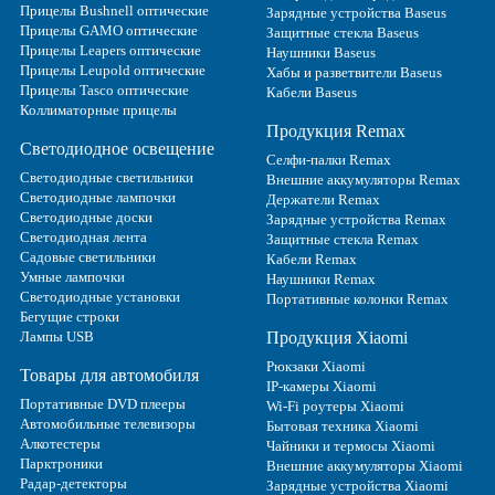
Прицелы Bushnell оптические
Зарядные устройства Baseus
Прицелы GAMO оптические
Защитные стекла Baseus
Прицелы Leapers оптические
Наушники Baseus
Прицелы Leupold оптические
Хабы и разветвители Baseus
Прицелы Tasco оптические
Кабели Baseus
Коллиматорные прицелы
Продукция Remax
Светодиодное освещение
Селфи-палки Remax
Светодиодные светильники
Внешние аккумуляторы Remax
Светодиодные лампочки
Держатели Remax
Светодиодные доски
Зарядные устройства Remax
Светодиодная лента
Защитные стекла Remax
Садовые светильники
Кабели Remax
Умные лампочки
Наушники Remax
Светодиодные установки
Портативные колонки Remax
Бегущие строки
Лампы USB
Продукция Xiaomi
Рюкзаки Xiaomi
Товары для автомобиля
IP-камеры Xiaomi
Портативные DVD плееры
Wi-Fi роутеры Xiaomi
Автомобильные телевизоры
Бытовая техника Xiaomi
Алкотестеры
Чайники и термосы Xiaomi
Парктроники
Внешние аккумуляторы Xiaomi
Радар-детекторы
Зарядные устройства Xiaomi