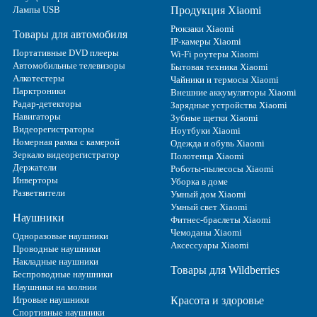
Лампы USB
Продукция Xiaomi
Рюкзаки Xiaomi
Товары для автомобиля
IP-камеры Xiaomi
Портативные DVD плееры
Wi-Fi роутеры Xiaomi
Автомобильные телевизоры
Бытовая техника Xiaomi
Алкотестеры
Чайники и термосы Xiaomi
Парктроники
Внешние аккумуляторы Xiaomi
Радар-детекторы
Зарядные устройства Xiaomi
Навигаторы
Зубные щетки Xiaomi
Видеорегистраторы
Ноутбуки Xiaomi
Номерная рамка с камерой
Одежда и обувь Xiaomi
Зеркало видеорегистратор
Полотенца Xiaomi
Держатели
Роботы-пылесосы Xiaomi
Инверторы
Уборка в доме
Разветвители
Умный дом Xiaomi
Умный свет Xiaomi
Наушники
Фитнес-браслеты Xiaomi
Чемоданы Xiaomi
Одноразовые наушники
Аксессуары Xiaomi
Проводные наушники
Накладные наушники
Товары для Wildberries
Беспроводные наушники
Наушники на молнии
Игровые наушники
Красота и здоровье
Спортивные наушники