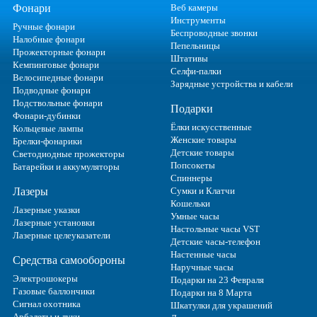
Фонари
Веб камеры
Инструменты
Ручные фонари
Беспроводные звонки
Налобные фонари
Пепельницы
Прожекторные фонари
Штативы
Кемпинговые фонари
Селфи-палки
Велосипедные фонари
Зарядные устройства и кабели
Подводные фонари
Подствольные фонари
Подарки
Фонари-дубинки
Ёлки искусственные
Кольцевые лампы
Женские товары
Брелки-фонарики
Детские товары
Светодиодные прожекторы
Попсокеты
Батарейки и аккумуляторы
Спиннеры
Лазеры
Сумки и Клатчи
Кошельки
Лазерные указки
Умные часы
Лазерные установки
Настольные часы VST
Лазерные целеуказатели
Детские часы-телефон
Настенные часы
Средства самообороны
Наручные часы
Электрошокеры
Подарки на 23 Февраля
Газовые баллончики
Подарки на 8 Марта
Сигнал охотника
Шкатулки для украшений
Арбалеты и луки