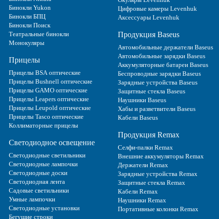
Бинокли Yukon
Цифровые камеры Levenhuk
Бинокли БПЦ
Аксессуары Levenhuk
Бинокли Поиск
Театральные бинокли
Продукция Baseus
Монокуляры
Автомобильные держатели Baseus
Автомобильные зарядки Baseus
Прицелы
Аккумуляторные батареи Baseus
Прицелы BSA оптические
Беспроводные зарядки Baseus
Прицелы Bushnell оптические
Зарядные устройства Baseus
Прицелы GAMO оптические
Защитные стекла Baseus
Прицелы Leapers оптические
Наушники Baseus
Прицелы Leupold оптические
Хабы и разветвители Baseus
Прицелы Tasco оптические
Кабели Baseus
Коллиматорные прицелы
Продукция Remax
Светодиодное освещение
Селфи-палки Remax
Светодиодные светильники
Внешние аккумуляторы Remax
Светодиодные лампочки
Держатели Remax
Светодиодные доски
Зарядные устройства Remax
Светодиодная лента
Защитные стекла Remax
Садовые светильники
Кабели Remax
Умные лампочки
Наушники Remax
Светодиодные установки
Портативные колонки Remax
Бегущие строки