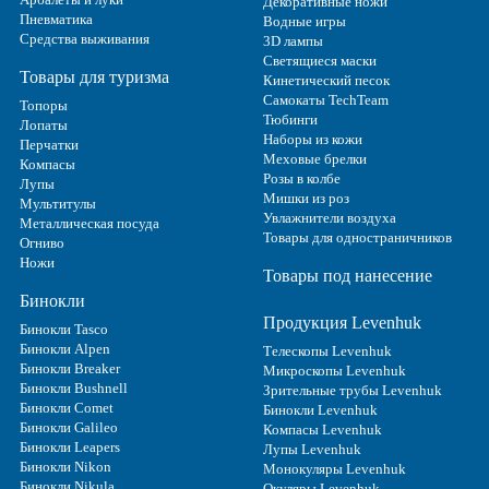
Декоративные ножи
Пневматика
Водные игры
Средства выживания
3D лампы
Светящиеся маски
Товары для туризма
Кинетический песок
Самокаты TechTeam
Топоры
Тюбинги
Лопаты
Наборы из кожи
Перчатки
Меховые брелки
Компасы
Розы в колбе
Лупы
Мишки из роз
Мультитулы
Увлажнители воздуха
Металлическая посуда
Товары для одностраничников
Огниво
Ножи
Товары под нанесение
Бинокли
Продукция Levenhuk
Бинокли Tasco
Бинокли Alpen
Телескопы Levenhuk
Бинокли Breaker
Микроскопы Levenhuk
Бинокли Bushnell
Зрительные трубы Levenhuk
Бинокли Comet
Бинокли Levenhuk
Бинокли Galileo
Компасы Levenhuk
Бинокли Leapers
Лупы Levenhuk
Бинокли Nikon
Монокуляры Levenhuk
Бинокли Nikula
Окуляры Levenhuk