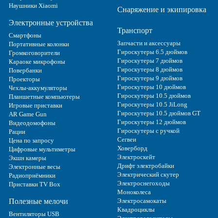
Наушники Xiaomi
Снаряжение и экипировка
Электронные устройства
Транспорт
Смартфоны
Запчасти и аксессуары
Портативные колонки
Гироскутеры 6.5 дюймов
Громкоговорители
Гироскутеры 7 дюймов
Караоке микрофоны
Гироскутеры 8 дюймов
Повербанки
Гироскутеры 9 дюймов
Проекторы
Гироскутеры 10 дюймов
Чехлы-аккумуляторы
Гироскутеры 10.5 дюймов
Планшетные компьютеры
Гироскутеры 10.5 JiLong
Игровые приставки
Гироскутеры 10.5 дюймов GT
AR Game Gun
Гироскутеры 12 дюймов
Видеодомофоны
Гироскутеры с ручкой
Рации
Сегвеи
Цена по запросу
Ховерборд
Цифровые мультиметры
Электроскейт
Экшн камеры
Дрифт электробайки
Электронные весы
Электрический скутер
Радиоприёмники
Электроснегоходы
Приставки TV Box
Моноколеса
Полезные мелочи
Электросамокаты
Квадроциклы
Вентиляторы USB