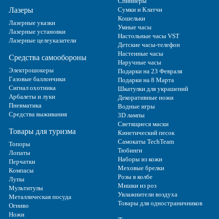
Спиннеры
Лазеры
Сумки и Клатчи
Кошельки
Лазерные указки
Умные часы
Лазерные установки
Настольные часы VST
Лазерные целеуказатели
Детские часы-телефон
Настенные часы
Средства самообороны
Наручные часы
Электрошокеры
Подарки на 23 Февраля
Газовые баллончики
Подарки на 8 Марта
Сигнал охотника
Шкатулки для украшений
Арбалеты и луки
Декоративные ножи
Пневматика
Водные игры
Средства выживания
3D лампы
Светящиеся маски
Товары для туризма
Кинетический песок
Самокаты TechTeam
Топоры
Тюбинги
Лопаты
Наборы из кожи
Перчатки
Меховые брелки
Компасы
Розы в колбе
Лупы
Мишки из роз
Мультитулы
Увлажнители воздуха
Металлическая посуда
Товары для одностраничников
Огниво
Ножи