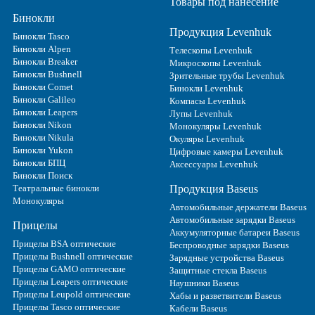
Товары под нанесение
Бинокли
Продукция Levenhuk
Бинокли Tasco
Бинокли Alpen
Телескопы Levenhuk
Бинокли Breaker
Микроскопы Levenhuk
Бинокли Bushnell
Зрительные трубы Levenhuk
Бинокли Comet
Бинокли Levenhuk
Бинокли Galileo
Компасы Levenhuk
Бинокли Leapers
Лупы Levenhuk
Бинокли Nikon
Монокуляры Levenhuk
Бинокли Nikula
Окуляры Levenhuk
Бинокли Yukon
Цифровые камеры Levenhuk
Бинокли БПЦ
Аксессуары Levenhuk
Бинокли Поиск
Театральные бинокли
Продукция Baseus
Монокуляры
Автомобильные держатели Baseus
Автомобильные зарядки Baseus
Прицелы
Аккумуляторные батареи Baseus
Прицелы BSA оптические
Беспроводные зарядки Baseus
Прицелы Bushnell оптические
Зарядные устройства Baseus
Прицелы GAMO оптические
Защитные стекла Baseus
Прицелы Leapers оптические
Наушники Baseus
Прицелы Leupold оптические
Хабы и разветвители Baseus
Прицелы Tasco оптические
Кабели Baseus