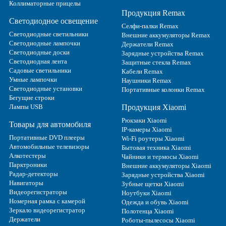
Коллиматорные прицелы
Продукция Remax
Светодиодное освещение
Селфи-палки Remax
Светодиодные светильники
Внешние аккумуляторы Remax
Светодиодные лампочки
Держатели Remax
Светодиодные доски
Зарядные устройства Remax
Светодиодная лента
Защитные стекла Remax
Садовые светильники
Кабели Remax
Умные лампочки
Наушники Remax
Светодиодные установки
Портативные колонки Remax
Бегущие строки
Лампы USB
Продукция Xiaomi
Рюкзаки Xiaomi
Товары для автомобиля
IP-камеры Xiaomi
Портативные DVD плееры
Wi-Fi роутеры Xiaomi
Автомобильные телевизоры
Бытовая техника Xiaomi
Алкотестеры
Чайники и термосы Xiaomi
Парктроники
Внешние аккумуляторы Xiaomi
Радар-детекторы
Зарядные устройства Xiaomi
Навигаторы
Зубные щетки Xiaomi
Видеорегистраторы
Ноутбуки Xiaomi
Номерная рамка с камерой
Одежда и обувь Xiaomi
Зеркало видеорегистратор
Полотенца Xiaomi
Держатели
Роботы-пылесосы Xiaomi