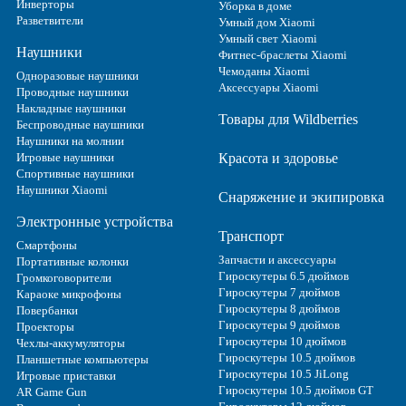
Инверторы
Уборка в доме
Разветвители
Умный дом Xiaomi
Умный свет Xiaomi
Наушники
Фитнес-браслеты Xiaomi
Чемоданы Xiaomi
Одноразовые наушники
Аксессуары Xiaomi
Проводные наушники
Накладные наушники
Товары для Wildberries
Беспроводные наушники
Наушники на молнии
Игровые наушники
Красота и здоровье
Спортивные наушники
Наушники Xiaomi
Снаряжение и экипировка
Электронные устройства
Транспорт
Смартфоны
Запчасти и аксессуары
Портативные колонки
Гироскутеры 6.5 дюймов
Громкоговорители
Гироскутеры 7 дюймов
Караоке микрофоны
Гироскутеры 8 дюймов
Повербанки
Гироскутеры 9 дюймов
Проекторы
Гироскутеры 10 дюймов
Чехлы-аккумуляторы
Гироскутеры 10.5 дюймов
Планшетные компьютеры
Гироскутеры 10.5 JiLong
Игровые приставки
Гироскутеры 10.5 дюймов GT
AR Game Gun