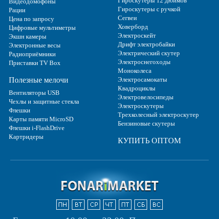
Гироскутеры 12 дюймов
Видеодомофоны
Гироскутеры с ручкой
Рации
Сегвеи
Цена по запросу
Ховерборд
Цифровые мультиметры
Электроскейт
Экшн камеры
Дрифт электробайки
Электронные весы
Электрический скутер
Радиоприёмники
Электроснегоходы
Приставки TV Box
Моноколеса
Полезные мелочи
Электросамокаты
Квадроциклы
Вентиляторы USB
Электровелосипеды
Чехлы и защитные стекла
Электроскутеры
Флешки
Трехколесный электроскутер
Карты памяти MicroSD
Бензиновые скутеры
Флешки i-FlashDrive
Картридеры
КУПИТЬ ОПТОМ