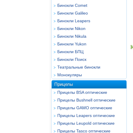
Бинокли Comet
Бинокли Galileo
Бинокли Leapers
Бинокли Nikon
Бинокли Nikula
Бинокли Yukon
Бинокли БПЦ
Бинокли Поиск
Театральные бинокли
Монокуляры
Прицелы
Прицелы BSA оптические
Прицелы Bushnell оптические
Прицелы GAMO оптические
Прицелы Leapers оптические
Прицелы Leupold оптические
Прицелы Tasco оптические