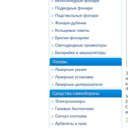
Велосипедные фонари
Подводные фонари
Подствольные фонари
Фонари-дубинки
Кольцевые лампы
Брелки-фонарики
Светодиодные прожекторы
Батарейки и аккумуляторы
Лазеры
Лазерные указки
Э
Лазерные установки
п
к
Лазерные целеуказатели
А
Средства самообороны
У
Электрошокеры
П
О
Газовые баллончики
а
Сигнал охотника
Арбалеты и луки