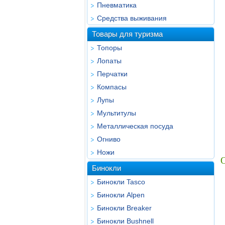
Пневматика
Средства выживания
Товары для туризма
Топоры
Лопаты
Перчатки
Компасы
Лупы
Мультитулы
Металлическая посуда
Огниво
Ножи
Бинокли
Бинокли Tasco
Бинокли Alpen
Бинокли Breaker
Бинокли Bushnell