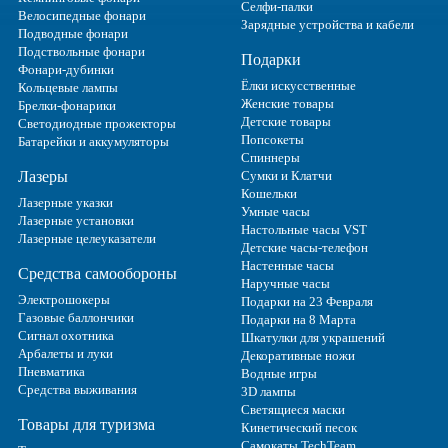
Селфи-палки
Велосипедные фонари
Зарядные устройства и кабели
Подводные фонари
Подствольные фонари
Подарки
Фонари-дубинки
Ёлки искусственные
Кольцевые лампы
Женские товары
Брелки-фонарики
Детские товары
Светодиодные прожекторы
Попсокеты
Батарейки и аккумуляторы
Спиннеры
Лазеры
Сумки и Клатчи
Кошельки
Лазерные указки
Умные часы
Лазерные установки
Настольные часы VST
Лазерные целеуказатели
Детские часы-телефон
Настенные часы
Средства самообороны
Наручные часы
Электрошокеры
Подарки на 23 Февраля
Газовые баллончики
Подарки на 8 Марта
Сигнал охотника
Шкатулки для украшений
Арбалеты и луки
Декоративные ножи
Пневматика
Водные игры
Средства выживания
3D лампы
Светящиеся маски
Товары для туризма
Кинетический песок
Самокаты TechTeam