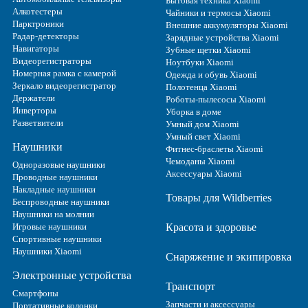
Бытовая техника Xiaomi
Алкотестеры
Чайники и термосы Xiaomi
Парктроники
Внешние аккумуляторы Xiaomi
Радар-детекторы
Зарядные устройства Xiaomi
Навигаторы
Зубные щетки Xiaomi
Видеорегистраторы
Ноутбуки Xiaomi
Номерная рамка с камерой
Одежда и обувь Xiaomi
Зеркало видеорегистратор
Полотенца Xiaomi
Держатели
Роботы-пылесосы Xiaomi
Инверторы
Уборка в доме
Разветвители
Умный дом Xiaomi
Умный свет Xiaomi
Наушники
Фитнес-браслеты Xiaomi
Чемоданы Xiaomi
Одноразовые наушники
Аксессуары Xiaomi
Проводные наушники
Накладные наушники
Товары для Wildberries
Беспроводные наушники
Наушники на молнии
Игровые наушники
Красота и здоровье
Спортивные наушники
Наушники Xiaomi
Снаряжение и экипировка
Электронные устройства
Транспорт
Смартфоны
Запчасти и аксессуары
Портативные колонки