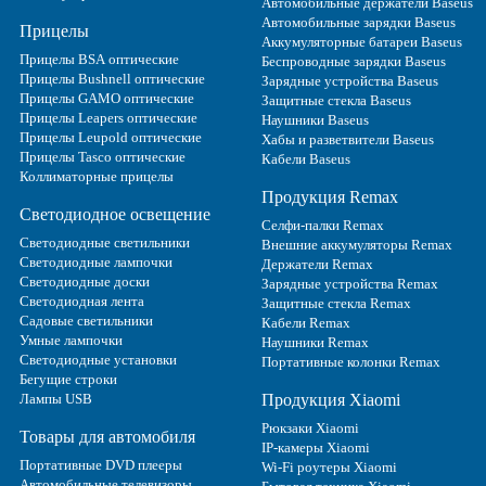
Автомобильные держатели Baseus
Автомобильные зарядки Baseus
Прицелы
Аккумуляторные батареи Baseus
Прицелы BSA оптические
Беспроводные зарядки Baseus
Прицелы Bushnell оптические
Зарядные устройства Baseus
Прицелы GAMO оптические
Защитные стекла Baseus
Прицелы Leapers оптические
Наушники Baseus
Прицелы Leupold оптические
Хабы и разветвители Baseus
Прицелы Tasco оптические
Кабели Baseus
Коллиматорные прицелы
Продукция Remax
Светодиодное освещение
Селфи-палки Remax
Светодиодные светильники
Внешние аккумуляторы Remax
Светодиодные лампочки
Держатели Remax
Светодиодные доски
Зарядные устройства Remax
Светодиодная лента
Защитные стекла Remax
Садовые светильники
Кабели Remax
Умные лампочки
Наушники Remax
Светодиодные установки
Портативные колонки Remax
Бегущие строки
Лампы USB
Продукция Xiaomi
Рюкзаки Xiaomi
Товары для автомобиля
IP-камеры Xiaomi
Портативные DVD плееры
Wi-Fi роутеры Xiaomi
Автомобильные телевизоры