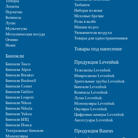
Топоры
Тюбинги
Лопаты
Наборы из кожи
Перчатки
Меховые брелки
Компасы
Розы в колбе
Лупы
Мишки из роз
Мультитулы
Увлажнители воздуха
Металлическая посуда
Товары для одностраничников
Огниво
Ножи
Товары под нанесение
Бинокли
Продукция Levenhuk
Бинокли Tasco
Бинокли Alpen
Телескопы Levenhuk
Бинокли Breaker
Микроскопы Levenhuk
Бинокли Bushnell
Зрительные трубы Levenhuk
Бинокли Comet
Бинокли Levenhuk
Бинокли Galileo
Компасы Levenhuk
Бинокли Leapers
Лупы Levenhuk
Бинокли Nikon
Монокуляры Levenhuk
Бинокли Nikula
Окуляры Levenhuk
Бинокли Yukon
Цифровые камеры Levenhuk
Бинокли БПЦ
Аксессуары Levenhuk
Бинокли Поиск
Театральные бинокли
Продукция Baseus
Монокуляры