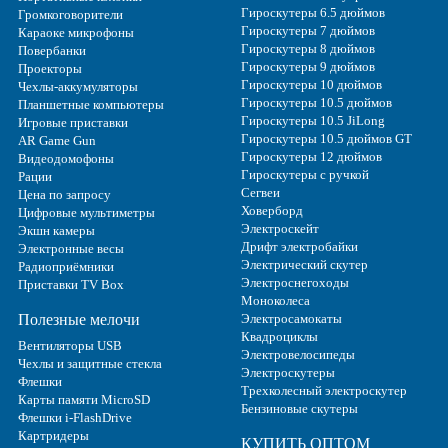
Гироскутеры 6.5 дюймов
Громкоговорители
Гироскутеры 7 дюймов
Караоке микрофоны
Гироскутеры 8 дюймов
Повербанки
Гироскутеры 9 дюймов
Проекторы
Гироскутеры 10 дюймов
Чехлы-аккумуляторы
Гироскутеры 10.5 дюймов
Планшетные компьютеры
Гироскутеры 10.5 JiLong
Игровые приставки
Гироскутеры 10.5 дюймов GT
AR Game Gun
Гироскутеры 12 дюймов
Видеодомофоны
Гироскутеры с ручкой
Рации
Сегвеи
Цена по запросу
Ховерборд
Цифровые мультиметры
Электроскейт
Экшн камеры
Дрифт электробайки
Электронные весы
Электрический скутер
Радиоприёмники
Электроснегоходы
Приставки TV Box
Моноколеса
Полезные мелочи
Электросамокаты
Квадроциклы
Вентиляторы USB
Электровелосипеды
Чехлы и защитные стекла
Электроскутеры
Флешки
Трехколесный электроскутер
Карты памяти MicroSD
Бензиновые скутеры
Флешки i-FlashDrive
Картридеры
КУПИТЬ ОПТОМ