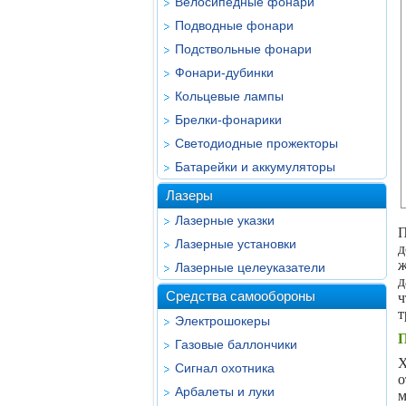
Велосипедные фонари
Подводные фонари
Подствольные фонари
Фонари-дубинки
Кольцевые лампы
Брелки-фонарики
Светодиодные прожекторы
Батарейки и аккумуляторы
Лазеры
Лазерные указки
П
Лазерные установки
д
ж
Лазерные целеуказатели
д
Средства самообороны
ч
т
Электрошокеры
П
Газовые баллончики
X
Сигнал охотника
о
Арбалеты и луки
м