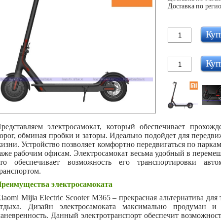
Доставка по регио
Куп
Куп
редставляем электросамокат, который обеспечивает прохож
орог, обминая пробки и заторы. Идеально подойдет для передв
изни. Устройство позволяет комфортно передвигаться по паркам
аже рабочим офисам. Электросамокат весьма удобный в перемещен
то обеспечивает возможность его транспортировки авт
ранспортом.
реимущества электросамоката
iaomi Mijia Electric Scooter M365 – прекрасная альтернатива дл
тдыха. Дизайн электросамоката максимально продуман и
аневренность. Данный электротранспорт обеспечит возможность