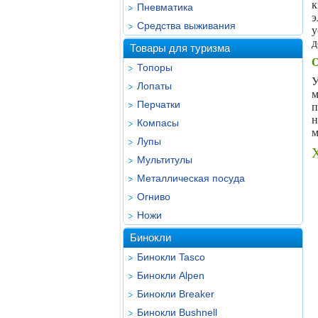
к
Пневматика
э
Средства выживания
у
д
Товары для туризма
О
Топоры
Лопаты
м
Перчатки
п
н
Компасы
м
Лупы
Х
Мультитулы
Металлическая посуда
Огниво
Ножи
Бинокли
Бинокли Tasco
Бинокли Alpen
Бинокли Breaker
Бинокли Bushnell