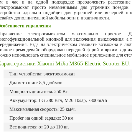
м в час и на одной подзарядке преодолевать расстояни
лектросамокат просто незаменимым для утренних поездок 
стройство идеально подойдет для утренней или вечерней пр
евайсу дополнительной мобильности и практичности.
собенности управления
Управление электросамокатом максимально простое. 
ногофункциональной кнопкой для включения, выключения, а 
ередвижения. Езда на электрическом самокате возможна в люб
очное время девайс оборудован передней фарой и ярким задни
ожно использовать специальное мобильное приложение для отс
арактеристики Xiaomi MiJia M365 Electric Scooter EU:
Тип устройства: электросамокат
Диаметр шин: 8,5 дюймов
Мощность двигателя: 250 Вт.
Аккумулятор: LG 280 Втч, M26 10s3p, 7800mAh
Максимальная скорость: 25 км/ч.
Пробег на одной зарядке: 30 км.
Вес водителя: от 20 до 110 кг.