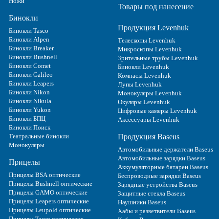
Ножи
Товары под нанесение
Бинокли
Продукция Levenhuk
Бинокли Tasco
Бинокли Alpen
Телескопы Levenhuk
Бинокли Breaker
Микроскопы Levenhuk
Бинокли Bushnell
Зрительные трубы Levenhuk
Бинокли Comet
Бинокли Levenhuk
Бинокли Galileo
Компасы Levenhuk
Бинокли Leapers
Лупы Levenhuk
Бинокли Nikon
Монокуляры Levenhuk
Бинокли Nikula
Окуляры Levenhuk
Бинокли Yukon
Цифровые камеры Levenhuk
Бинокли БПЦ
Аксессуары Levenhuk
Бинокли Поиск
Театральные бинокли
Продукция Baseus
Монокуляры
Автомобильные держатели Baseus
Автомобильные зарядки Baseus
Прицелы
Аккумуляторные батареи Baseus
Прицелы BSA оптические
Беспроводные зарядки Baseus
Прицелы Bushnell оптические
Зарядные устройства Baseus
Прицелы GAMO оптические
Защитные стекла Baseus
Прицелы Leapers оптические
Наушники Baseus
Прицелы Leupold оптические
Хабы и разветвители Baseus
Прицелы Tasco оптические