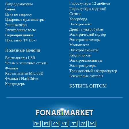
Гироскутеры 12 дюймов
Видеодомофоны
Гироскутеры с ручкой
Рации
Сегвеи
Цена по запросу
Ховерборд
Цифровые мультиметры
Электроскейт
Экшн камеры
Дрифт электробайки
Электронные весы
Электрический скутер
Радиоприёмники
Электроснегоходы
Приставки TV Box
Моноколеса
Полезные мелочи
Электросамокаты
Квадроциклы
Вентиляторы USB
Электровелосипеды
Чехлы и защитные стекла
Электроскутеры
Флешки
Трехколесный электроскутер
Карты памяти MicroSD
Бензиновые скутеры
Флешки i-FlashDrive
Картридеры
КУПИТЬ ОПТОМ