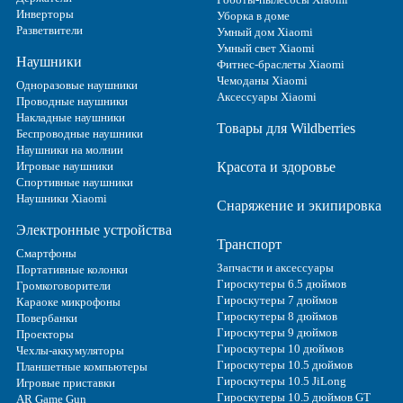
Инверторы
Уборка в доме
Разветвители
Умный дом Xiaomi
Умный свет Xiaomi
Наушники
Фитнес-браслеты Xiaomi
Чемоданы Xiaomi
Одноразовые наушники
Аксессуары Xiaomi
Проводные наушники
Накладные наушники
Товары для Wildberries
Беспроводные наушники
Наушники на молнии
Игровые наушники
Красота и здоровье
Спортивные наушники
Наушники Xiaomi
Снаряжение и экипировка
Электронные устройства
Транспорт
Смартфоны
Запчасти и аксессуары
Портативные колонки
Гироскутеры 6.5 дюймов
Громкоговорители
Гироскутеры 7 дюймов
Караоке микрофоны
Гироскутеры 8 дюймов
Повербанки
Гироскутеры 9 дюймов
Проекторы
Гироскутеры 10 дюймов
Чехлы-аккумуляторы
Гироскутеры 10.5 дюймов
Планшетные компьютеры
Гироскутеры 10.5 JiLong
Игровые приставки
Гироскутеры 10.5 дюймов GT
AR Game Gun