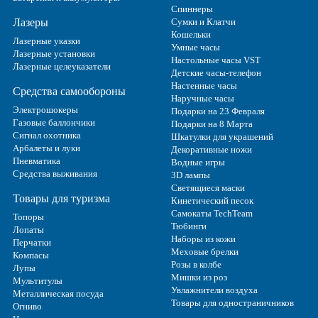
Спиннеры
Лазеры
Сумки и Клатчи
Кошельки
Лазерные указки
Умные часы
Лазерные установки
Настольные часы VST
Лазерные целеуказатели
Детские часы-телефон
Настенные часы
Средства самообороны
Наручные часы
Электрошокеры
Подарки на 23 Февраля
Газовые баллончики
Подарки на 8 Марта
Сигнал охотника
Шкатулки для украшений
Арбалеты и луки
Декоративные ножи
Пневматика
Водные игры
Средства выживания
3D лампы
Светящиеся маски
Товары для туризма
Кинетический песок
Самокаты TechTeam
Топоры
Тюбинги
Лопаты
Наборы из кожи
Перчатки
Меховые брелки
Компасы
Розы в колбе
Лупы
Мишки из роз
Мультитулы
Увлажнители воздуха
Металлическая посуда
Товары для одностраничников
Огниво