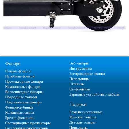
Фонари
Веб камеры
Инструменты
Ручные фонари
Беспроводные звонки
Налобные фонари
Пепельницы
Прожекторные фонари
Штативы
Кемпинговые фонари
Селфи-палки
Велосипедные фонари
Зарядные устройства и кабели
Подводные фонари
Подствольные фонари
Подарки
Фонари-дубинки
Ёлки искусственные
Кольцевые лампы
Женские товары
Брелки-фонарики
Детские товары
Светодиодные прожекторы
Попсокеты
Батарейки и аккумуляторы