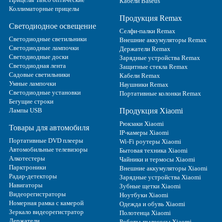
Кабели Baseus
Коллиматорные прицелы
Продукция Remax
Светодиодное освещение
Селфи-палки Remax
Светодиодные светильники
Внешние аккумуляторы Remax
Светодиодные лампочки
Держатели Remax
Светодиодные доски
Зарядные устройства Remax
Светодиодная лента
Защитные стекла Remax
Садовые светильники
Кабели Remax
Умные лампочки
Наушники Remax
Светодиодные установки
Портативные колонки Remax
Бегущие строки
Лампы USB
Продукция Xiaomi
Рюкзаки Xiaomi
Товары для автомобиля
IP-камеры Xiaomi
Портативные DVD плееры
Wi-Fi роутеры Xiaomi
Автомобильные телевизоры
Бытовая техника Xiaomi
Алкотестеры
Чайники и термосы Xiaomi
Парктроники
Внешние аккумуляторы Xiaomi
Радар-детекторы
Зарядные устройства Xiaomi
Навигаторы
Зубные щетки Xiaomi
Видеорегистраторы
Ноутбуки Xiaomi
Номерная рамка с камерой
Одежда и обувь Xiaomi
Зеркало видеорегистратор
Полотенца Xiaomi
Держатели
Роботы-пылесосы Xiaomi