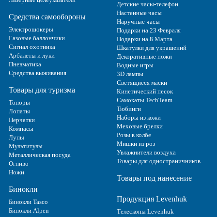
Детские часы-телефон
Настенные часы
Средства самообороны
Наручные часы
Электрошокеры
Подарки на 23 Февраля
Газовые баллончики
Подарки на 8 Марта
Сигнал охотника
Шкатулки для украшений
Арбалеты и луки
Декоративные ножи
Пневматика
Водные игры
Средства выживания
3D лампы
Светящиеся маски
Товары для туризма
Кинетический песок
Самокаты TechTeam
Топоры
Тюбинги
Лопаты
Наборы из кожи
Перчатки
Меховые брелки
Компасы
Розы в колбе
Лупы
Мишки из роз
Мультитулы
Увлажнители воздуха
Металлическая посуда
Товары для одностраничников
Огниво
Ножи
Товары под нанесение
Бинокли
Продукция Levenhuk
Бинокли Tasco
Бинокли Alpen
Телескопы Levenhuk