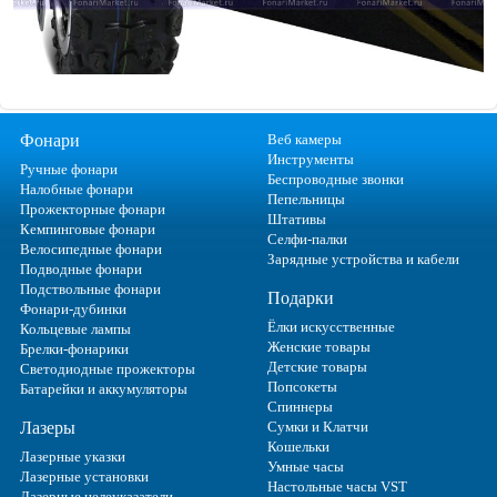
Фонари
Веб камеры
Инструменты
Ручные фонари
Беспроводные звонки
Налобные фонари
Пепельницы
Прожекторные фонари
Штативы
Кемпинговые фонари
Селфи-палки
Велосипедные фонари
Зарядные устройства и кабели
Подводные фонари
Подствольные фонари
Подарки
Фонари-дубинки
Ёлки искусственные
Кольцевые лампы
Женские товары
Брелки-фонарики
Детские товары
Светодиодные прожекторы
Попсокеты
Батарейки и аккумуляторы
Спиннеры
Лазеры
Сумки и Клатчи
Кошельки
Лазерные указки
Умные часы
Лазерные установки
Настольные часы VST
Лазерные целеуказатели