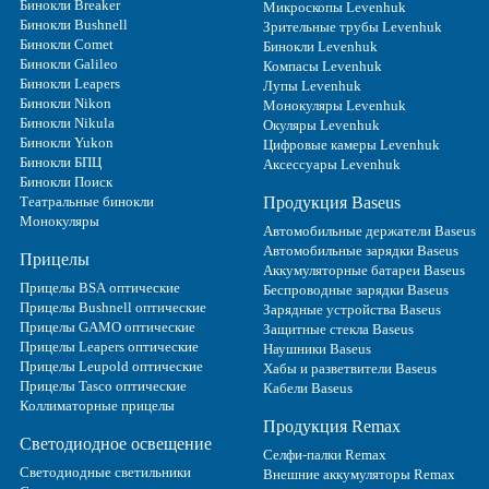
Бинокли Breaker
Микроскопы Levenhuk
Бинокли Bushnell
Зрительные трубы Levenhuk
Бинокли Comet
Бинокли Levenhuk
Бинокли Galileo
Компасы Levenhuk
Бинокли Leapers
Лупы Levenhuk
Бинокли Nikon
Монокуляры Levenhuk
Бинокли Nikula
Окуляры Levenhuk
Бинокли Yukon
Цифровые камеры Levenhuk
Бинокли БПЦ
Аксессуары Levenhuk
Бинокли Поиск
Театральные бинокли
Продукция Baseus
Монокуляры
Автомобильные держатели Baseus
Автомобильные зарядки Baseus
Прицелы
Аккумуляторные батареи Baseus
Прицелы BSA оптические
Беспроводные зарядки Baseus
Прицелы Bushnell оптические
Зарядные устройства Baseus
Прицелы GAMO оптические
Защитные стекла Baseus
Прицелы Leapers оптические
Наушники Baseus
Прицелы Leupold оптические
Хабы и разветвители Baseus
Прицелы Tasco оптические
Кабели Baseus
Коллиматорные прицелы
Продукция Remax
Светодиодное освещение
Селфи-палки Remax
Светодиодные светильники
Внешние аккумуляторы Remax