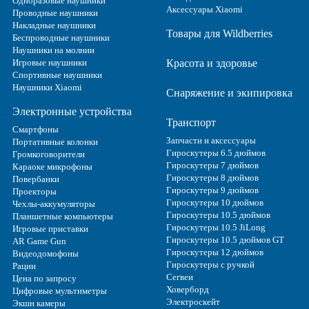
Одноразовые наушники
Аксессуары Xiaomi
Проводные наушники
Накладные наушники
Товары для Wildberries
Беспроводные наушники
Наушники на молнии
Игровые наушники
Красота и здоровье
Спортивные наушники
Наушники Xiaomi
Снаряжение и экипировка
Электронные устройства
Транспорт
Смартфоны
Запчасти и аксессуары
Портативные колонки
Гироскутеры 6.5 дюймов
Громкоговорители
Гироскутеры 7 дюймов
Караоке микрофоны
Гироскутеры 8 дюймов
Повербанки
Гироскутеры 9 дюймов
Проекторы
Гироскутеры 10 дюймов
Чехлы-аккумуляторы
Гироскутеры 10.5 дюймов
Планшетные компьютеры
Гироскутеры 10.5 JiLong
Игровые приставки
Гироскутеры 10.5 дюймов GT
AR Game Gun
Гироскутеры 12 дюймов
Видеодомофоны
Гироскутеры с ручкой
Рации
Сегвеи
Цена по запросу
Ховерборд
Цифровые мультиметры
Электроскейт
Экшн камеры