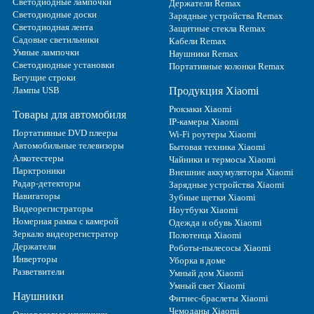
Светодиодные лампочки
Держатели Remax
Светодиодные доски
Зарядные устройства Remax
Светодиодная лента
Защитные стекла Remax
Садовые светильники
Кабели Remax
Умные лампочки
Наушники Remax
Светодиодные установки
Портативные колонки Remax
Бегущие строки
Лампы USB
Продукция Xiaomi
Рюкзаки Xiaomi
Товары для автомобиля
IP-камеры Xiaomi
Портативные DVD плееры
Wi-Fi роутеры Xiaomi
Автомобильные телевизоры
Бытовая техника Xiaomi
Алкотестеры
Чайники и термосы Xiaomi
Парктроники
Внешние аккумуляторы Xiaomi
Радар-детекторы
Зарядные устройства Xiaomi
Навигаторы
Зубные щетки Xiaomi
Видеорегистраторы
Ноутбуки Xiaomi
Номерная рамка с камерой
Одежда и обувь Xiaomi
Зеркало видеорегистратор
Полотенца Xiaomi
Держатели
Роботы-пылесосы Xiaomi
Инверторы
Уборка в доме
Разветвители
Умный дом Xiaomi
Умный свет Xiaomi
Наушники
Фитнес-браслеты Xiaomi
Чемоданы Xiaomi