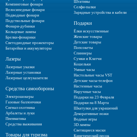
Штативы
Кемпинговые фонари
Селфи-палки
Велосипедные фонари
Зарядные устройства и кабели
Подводные фонари
Подствольные фонари
Подарки
Фонари-дубинки
Ёлки искусственные
Кольцевые лампы
Женские товары
Брелки-фонарики
Детские товары
Светодиодные прожекторы
Попсокеты
Батарейки и аккумуляторы
Спиннеры
Лазеры
Сумки и Клатчи
Кошельки
Лазерные указки
Умные часы
Лазерные установки
Настольные часы VST
Лазерные целеуказатели
Детские часы-телефон
Настенные часы
Средства самообороны
Наручные часы
Электрошокеры
Подарки на 23 Февраля
Газовые баллончики
Подарки на 8 Марта
Сигнал охотника
Шкатулки для украшений
Арбалеты и луки
Декоративные ножи
Пневматика
Водные игры
Средства выживания
3D лампы
Светящиеся маски
Товары для туризма
Кинетический песок