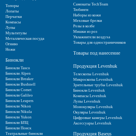
Самокаты TechTeam
Топоры
Тюбинги
Лопаты
Наборы из кожи
Перчатки
Меховые брелки
Компасы
Розы в колбе
Лупы
Мишки из роз
Мультитулы
Увлажнители воздуха
Металлическая посуда
Товары для одностраничников
Огниво
Ножи
Товары под нанесение
Бинокли
Продукция Levenhuk
Бинокли Tasco
Бинокли Alpen
Телескопы Levenhuk
Бинокли Breaker
Микроскопы Levenhuk
Бинокли Bushnell
Зрительные трубы Levenhuk
Бинокли Comet
Бинокли Levenhuk
Бинокли Galileo
Компасы Levenhuk
Бинокли Leapers
Лупы Levenhuk
Бинокли Nikon
Монокуляры Levenhuk
Бинокли Nikula
Окуляры Levenhuk
Бинокли Yukon
Цифровые камеры Levenhuk
Бинокли БПЦ
Аксессуары Levenhuk
Бинокли Поиск
Театральные бинокли
Продукция Baseus