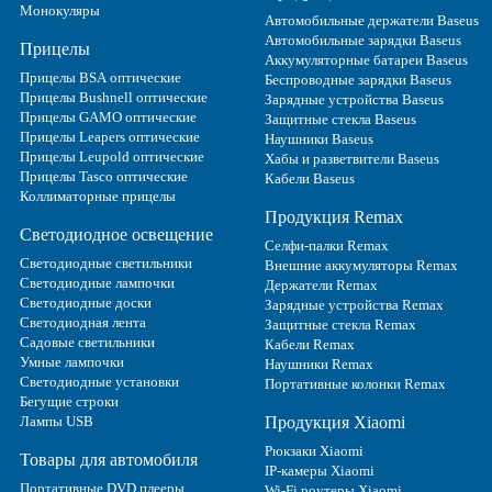
Монокуляры
Автомобильные держатели Baseus
Автомобильные зарядки Baseus
Прицелы
Аккумуляторные батареи Baseus
Прицелы BSA оптические
Беспроводные зарядки Baseus
Прицелы Bushnell оптические
Зарядные устройства Baseus
Прицелы GAMO оптические
Защитные стекла Baseus
Прицелы Leapers оптические
Наушники Baseus
Прицелы Leupold оптические
Хабы и разветвители Baseus
Прицелы Tasco оптические
Кабели Baseus
Коллиматорные прицелы
Продукция Remax
Светодиодное освещение
Селфи-палки Remax
Светодиодные светильники
Внешние аккумуляторы Remax
Светодиодные лампочки
Держатели Remax
Светодиодные доски
Зарядные устройства Remax
Светодиодная лента
Защитные стекла Remax
Садовые светильники
Кабели Remax
Умные лампочки
Наушники Remax
Светодиодные установки
Портативные колонки Remax
Бегущие строки
Лампы USB
Продукция Xiaomi
Рюкзаки Xiaomi
Товары для автомобиля
IP-камеры Xiaomi
Портативные DVD плееры
Wi-Fi роутеры Xiaomi