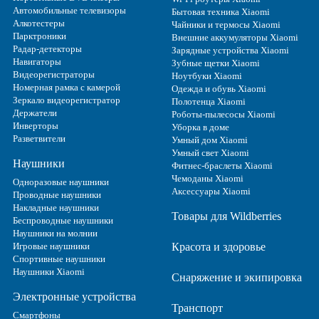
Автомобильные телевизоры
Бытовая техника Xiaomi
Алкотестеры
Чайники и термосы Xiaomi
Парктроники
Внешние аккумуляторы Xiaomi
Радар-детекторы
Зарядные устройства Xiaomi
Навигаторы
Зубные щетки Xiaomi
Видеорегистраторы
Ноутбуки Xiaomi
Номерная рамка с камерой
Одежда и обувь Xiaomi
Зеркало видеорегистратор
Полотенца Xiaomi
Держатели
Роботы-пылесосы Xiaomi
Инверторы
Уборка в доме
Разветвители
Умный дом Xiaomi
Умный свет Xiaomi
Наушники
Фитнес-браслеты Xiaomi
Чемоданы Xiaomi
Одноразовые наушники
Аксессуары Xiaomi
Проводные наушники
Накладные наушники
Товары для Wildberries
Беспроводные наушники
Наушники на молнии
Игровые наушники
Красота и здоровье
Спортивные наушники
Наушники Xiaomi
Снаряжение и экипировка
Электронные устройства
Транспорт
Смартфоны