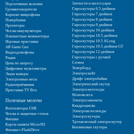
Запчасти и аксессуары
Портативные колонки
Гироскутеры 6.5 дюймов
Громкоговорители
Гироскутеры 7 дюймов
Караоке микрофоны
Гироскутеры 8 дюймов
Повербанки
Гироскутеры 9 дюймов
Проекторы
Гироскутеры 10 дюймов
Чехлы-аккумуляторы
Гироскутеры 10.5 дюймов
Планшетные компьютеры
Гироскутеры 10.5 JiLong
Игровые приставки
Гироскутеры 10.5 дюймов GT
AR Game Gun
Гироскутеры 12 дюймов
Видеодомофоны
Гироскутеры с ручкой
Рации
Сегвеи
Цена по запросу
Ховерборд
Цифровые мультиметры
Электроскейт
Экшн камеры
Дрифт электробайки
Электронные весы
Электрический скутер
Радиоприёмники
Электроснегоходы
Приставки TV Box
Моноколеса
Полезные мелочи
Электросамокаты
Квадроциклы
Вентиляторы USB
Электровелосипеды
Чехлы и защитные стекла
Электроскутеры
Флешки
Трехколесный электроскутер
Карты памяти MicroSD
Бензиновые скутеры
Флешки i-FlashDrive