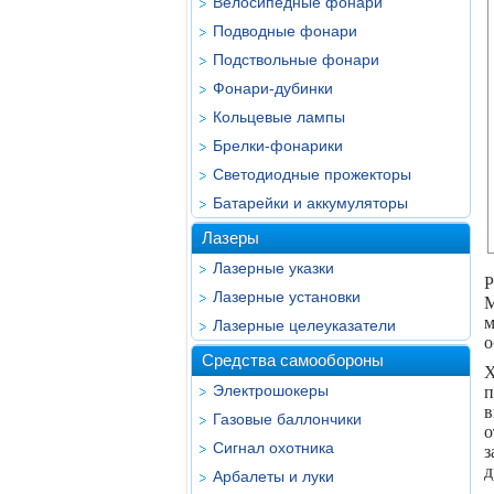
Велосипедные фонари
Подводные фонари
Подствольные фонари
Фонари-дубинки
Кольцевые лампы
Брелки-фонарики
Светодиодные прожекторы
Батарейки и аккумуляторы
Лазеры
Лазерные указки
Р
Лазерные установки
М
м
Лазерные целеуказатели
о
Средства самообороны
X
Электрошокеры
п
в
Газовые баллончики
о
Сигнал охотника
з
д
Арбалеты и луки