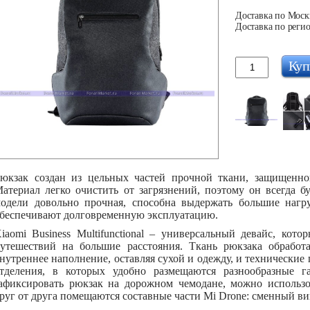
Доставка по Москв
Доставка по регио
Куп
юкзак создан из цельных частей прочной ткани, защищенно
атериал легко очистить от загрязнений, поэтому он всегда б
одели довольно прочная, способна выдержать большие нагр
беспечивают долговременную эксплуатацию.
iaomi Business Multifunctional – универсальный девайс, кот
утешествий на большие расстояния. Ткань рюкзака обработ
нутреннее наполнение, оставляя сухой и одежду, и технически
тделения, в которых удобно размещаются разнообразные 
афиксировать рюкзак на дорожном чемодане, можно использо
руг от друга помещаются составные части Mi Drone: сменный ви