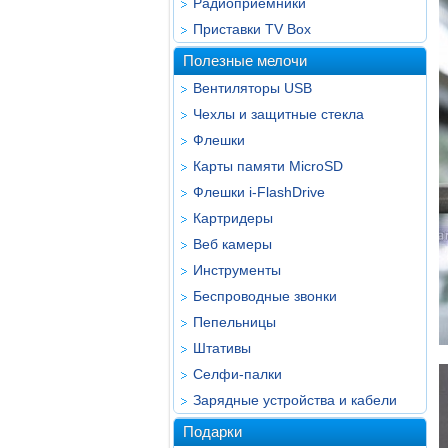
Радиоприёмники
Приставки TV Box
Полезные мелочи
Вентиляторы USB
Чехлы и защитные стекла
Флешки
Карты памяти MicroSD
Флешки i-FlashDrive
Картридеры
Веб камеры
Инструменты
Беспроводные звонки
Пепельницы
Штативы
Селфи-палки
Зарядные устройства и кабели
Подарки