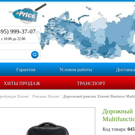
495) 999-37-07
с 10:00 до 22:00
Гарантия
Условия работы
Доставка
ХИТЫ ПРОДАЖ
ТРАНСПОРТ
родукция Xiaomi
Рюкзаки Xiaomi
Дорожный рюкзак Xiaomi Business Multi
Дорожный р
Multifuncti
Код товара:
045