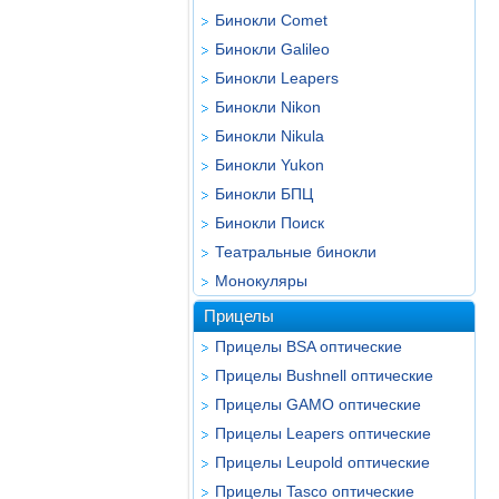
Бинокли Comet
Бинокли Galileo
Бинокли Leapers
Бинокли Nikon
Бинокли Nikula
Бинокли Yukon
Бинокли БПЦ
Бинокли Поиск
Театральные бинокли
Монокуляры
Прицелы
Прицелы BSA оптические
Прицелы Bushnell оптические
Прицелы GAMO оптические
Прицелы Leapers оптические
Прицелы Leupold оптические
Прицелы Tasco оптические