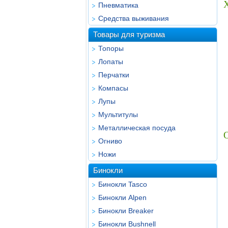
Х
Пневматика
Средства выживания
Товары для туризма
Топоры
Лопаты
Перчатки
Компасы
Лупы
Мультитулы
Металлическая посуда
Огниво
Ножи
Бинокли
Бинокли Tasco
Бинокли Alpen
Бинокли Breaker
Бинокли Bushnell