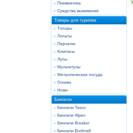
Пневматика
Средства выживания
Товары для туризма
Топоры
Лопаты
Перчатки
Компасы
Лупы
Мультитулы
Металлическая посуда
Огниво
Ножи
Бинокли
Бинокли Tasco
Бинокли Alpen
Бинокли Breaker
Бинокли Bushnell