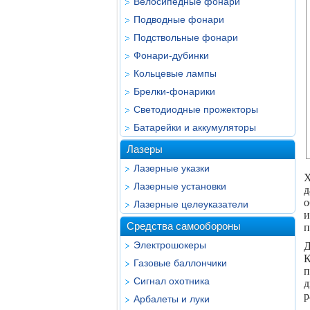
Велосипедные фонари
Подводные фонари
Подствольные фонари
Фонари-дубинки
Кольцевые лампы
Брелки-фонарики
Светодиодные прожекторы
Батарейки и аккумуляторы
Лазеры
Лазерные указки
X
Лазерные установки
д
о
Лазерные целеуказатели
и
Средства самообороны
п
Электрошокеры
Д
К
Газовые баллончики
п
Сигнал охотника
д
р
Арбалеты и луки