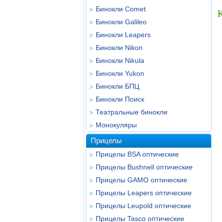
Бинокли Comet
Бинокли Galileo
Бинокли Leapers
Бинокли Nikon
Бинокли Nikula
Бинокли Yukon
Бинокли БПЦ
Бинокли Поиск
Театральные бинокли
Монокуляры
Прицелы
Прицелы BSA оптические
Прицелы Bushnell оптические
Прицелы GAMO оптические
Прицелы Leapers оптические
Прицелы Leupold оптические
Прицелы Tasco оптические