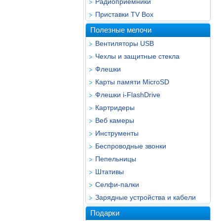
Радиоприёмники
Приставки TV Box
Полезные мелочи
Вентиляторы USB
Чехлы и защитные стекла
Флешки
Карты памяти MicroSD
Флешки i-FlashDrive
Картридеры
Веб камеры
Инструменты
Беспроводные звонки
Пепельницы
Штативы
Селфи-палки
Зарядные устройства и кабели
Подарки