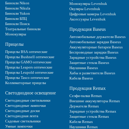
Бинокли Nikon
Монокуляры Levenhuk
Бинокли Nikula
Окуляры Levenhuk
Бинокли Yukon
Цифровые камеры Levenhuk
Бинокли БПЦ
Аксессуары Levenhuk
Бинокли Поиск
Театральные бинокли
Продукция Baseus
Монокуляры
Автомобильные держатели Baseus
Автомобильные зарядки Baseus
Прицелы
Аккумуляторные батареи Baseus
Прицелы BSA оптические
Беспроводные зарядки Baseus
Прицелы Bushnell оптические
Зарядные устройства Baseus
Прицелы GAMO оптические
Защитные стекла Baseus
Прицелы Leapers оптические
Наушники Baseus
Прицелы Leupold оптические
Хабы и разветвители Baseus
Прицелы Tasco оптические
Кабели Baseus
Коллиматорные прицелы
Продукция Remax
Светодиодное освещение
Селфи-палки Remax
Светодиодные светильники
Внешние аккумуляторы Remax
Светодиодные лампочки
Держатели Remax
Светодиодные доски
Зарядные устройства Remax
Светодиодная лента
Защитные стекла Remax
Садовые светильники
Кабели Remax
Умные лампочки
Наушники Remax