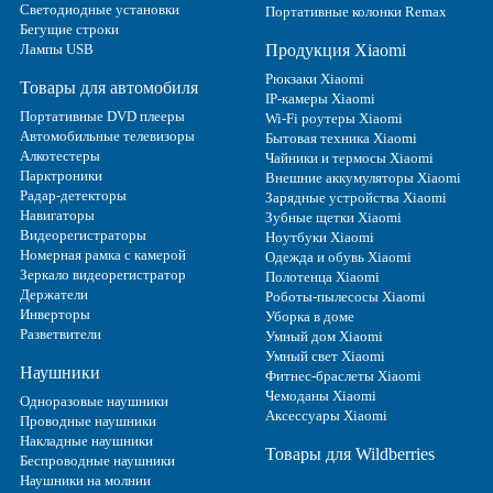
Светодиодные установки
Портативные колонки Remax
Бегущие строки
Лампы USB
Продукция Xiaomi
Рюкзаки Xiaomi
Товары для автомобиля
IP-камеры Xiaomi
Портативные DVD плееры
Wi-Fi роутеры Xiaomi
Автомобильные телевизоры
Бытовая техника Xiaomi
Алкотестеры
Чайники и термосы Xiaomi
Парктроники
Внешние аккумуляторы Xiaomi
Радар-детекторы
Зарядные устройства Xiaomi
Навигаторы
Зубные щетки Xiaomi
Видеорегистраторы
Ноутбуки Xiaomi
Номерная рамка с камерой
Одежда и обувь Xiaomi
Зеркало видеорегистратор
Полотенца Xiaomi
Держатели
Роботы-пылесосы Xiaomi
Инверторы
Уборка в доме
Разветвители
Умный дом Xiaomi
Умный свет Xiaomi
Наушники
Фитнес-браслеты Xiaomi
Чемоданы Xiaomi
Одноразовые наушники
Аксессуары Xiaomi
Проводные наушники
Накладные наушники
Товары для Wildberries
Беспроводные наушники
Наушники на молнии