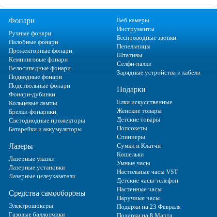
Фонари
Веб камеры
Инструменты
Ручные фонари
Беспроводные звонки
Налобные фонари
Пепельницы
Прожекторные фонари
Штативы
Кемпинговые фонари
Селфи-палки
Велосипедные фонари
Зарядные устройства и кабели
Подводные фонари
Подствольные фонари
Подарки
Фонари-дубинки
Ёлки искусственные
Кольцевые лампы
Женские товары
Брелки-фонарики
Детские товары
Светодиодные прожекторы
Попсокеты
Батарейки и аккумуляторы
Спиннеры
Лазеры
Сумки и Клатчи
Кошельки
Лазерные указки
Умные часы
Лазерные установки
Настольные часы VST
Лазерные целеуказатели
Детские часы-телефон
Настенные часы
Средства самообороны
Наручные часы
Электрошокеры
Подарки на 23 Февраля
Газовые баллончики
Подарки на 8 Марта