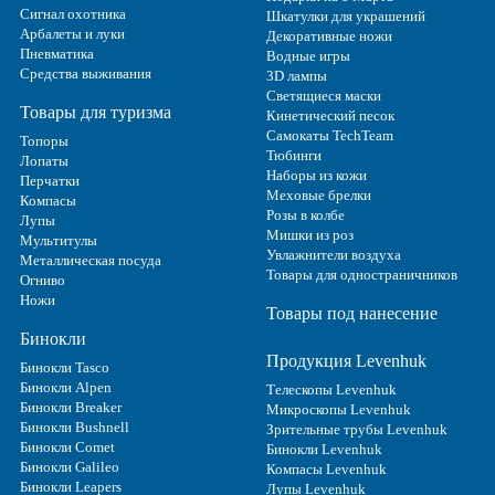
Сигнал охотника
Шкатулки для украшений
Арбалеты и луки
Декоративные ножи
Пневматика
Водные игры
Средства выживания
3D лампы
Светящиеся маски
Товары для туризма
Кинетический песок
Самокаты TechTeam
Топоры
Тюбинги
Лопаты
Наборы из кожи
Перчатки
Меховые брелки
Компасы
Розы в колбе
Лупы
Мишки из роз
Мультитулы
Увлажнители воздуха
Металлическая посуда
Товары для одностраничников
Огниво
Ножи
Товары под нанесение
Бинокли
Продукция Levenhuk
Бинокли Tasco
Бинокли Alpen
Телескопы Levenhuk
Бинокли Breaker
Микроскопы Levenhuk
Бинокли Bushnell
Зрительные трубы Levenhuk
Бинокли Comet
Бинокли Levenhuk
Бинокли Galileo
Компасы Levenhuk
Бинокли Leapers
Лупы Levenhuk