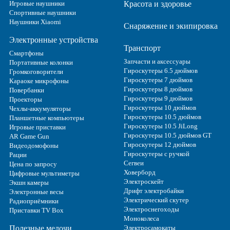
Игровые наушники
Красота и здоровье
Спортивные наушники
Наушники Xiaomi
Снаряжение и экипировка
Электронные устройства
Транспорт
Смартфоны
Запчасти и аксессуары
Портативные колонки
Гироскутеры 6.5 дюймов
Громкоговорители
Гироскутеры 7 дюймов
Караоке микрофоны
Гироскутеры 8 дюймов
Повербанки
Гироскутеры 9 дюймов
Проекторы
Гироскутеры 10 дюймов
Чехлы-аккумуляторы
Гироскутеры 10.5 дюймов
Планшетные компьютеры
Гироскутеры 10.5 JiLong
Игровые приставки
Гироскутеры 10.5 дюймов GT
AR Game Gun
Гироскутеры 12 дюймов
Видеодомофоны
Гироскутеры с ручкой
Рации
Сегвеи
Цена по запросу
Ховерборд
Цифровые мультиметры
Электроскейт
Экшн камеры
Дрифт электробайки
Электронные весы
Электрический скутер
Радиоприёмники
Электроснегоходы
Приставки TV Box
Моноколеса
Полезные мелочи
Электросамокаты