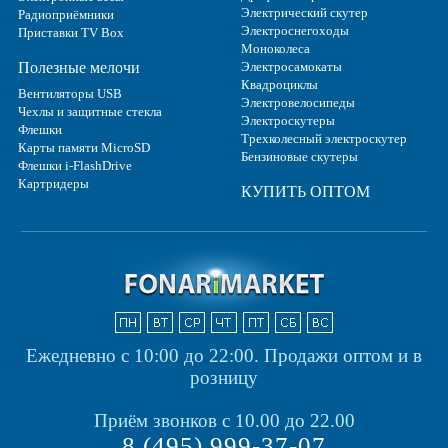
Электрический скутер
Радиоприёмники
Электроснегоходы
Приставки TV Box
Моноколеса
Полезные мелочи
Электросамокаты
Квадроциклы
Вентиляторы USB
Электровелосипеды
Чехлы и защитные стекла
Электроскутеры
Флешки
Трехколесный электроскутер
Карты памяти MicroSD
Бензиновые скутеры
Флешки i-FlashDrive
Картридеры
КУПИТЬ ОПТОМ
Ежедневно с 10:00 до 22:00.
Продажи оптом и в
розницу
Приём звонков с 10.00 до 22.00
8 (495) 999-37-07