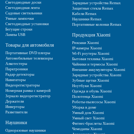
Светодиодные доски
Зарядные устройства Remax
Светодиодная лента
Защитные стекла Remax
Садовые светильники
Кабели Remax
Умные лампочки
Наушники Remax
Светодиодные установки
Портативные колонки Remax
Бегущие строки
Лампы USB
Продукция Xiaomi
Рюкзаки Xiaomi
Товары для автомобиля
IP-камеры Xiaomi
Портативные DVD плееры
Wi-Fi роутеры Xiaomi
Автомобильные телевизоры
Бытовая техника Xiaomi
Алкотестеры
Чайники и термосы Xiaomi
Парктроники
Внешние аккумуляторы Xiaomi
Радар-детекторы
Зарядные устройства Xiaomi
Навигаторы
Зубные щетки Xiaomi
Видеорегистраторы
Ноутбуки Xiaomi
Номерная рамка с камерой
Одежда и обувь Xiaomi
Зеркало видеорегистратор
Полотенца Xiaomi
Держатели
Роботы-пылесосы Xiaomi
Инверторы
Уборка в доме
Разветвители
Умный дом Xiaomi
Умный свет Xiaomi
Наушники
Фитнес-браслеты Xiaomi
Чемоданы Xiaomi
Одноразовые наушники