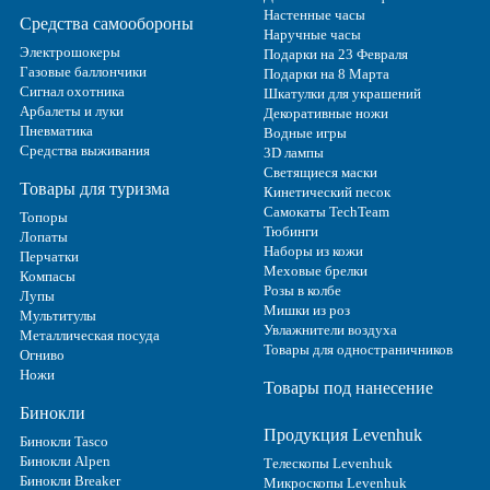
Настенные часы
Средства самообороны
Наручные часы
Электрошокеры
Подарки на 23 Февраля
Газовые баллончики
Подарки на 8 Марта
Сигнал охотника
Шкатулки для украшений
Арбалеты и луки
Декоративные ножи
Пневматика
Водные игры
Средства выживания
3D лампы
Светящиеся маски
Товары для туризма
Кинетический песок
Самокаты TechTeam
Топоры
Тюбинги
Лопаты
Наборы из кожи
Перчатки
Меховые брелки
Компасы
Розы в колбе
Лупы
Мишки из роз
Мультитулы
Увлажнители воздуха
Металлическая посуда
Товары для одностраничников
Огниво
Ножи
Товары под нанесение
Бинокли
Продукция Levenhuk
Бинокли Tasco
Бинокли Alpen
Телескопы Levenhuk
Бинокли Breaker
Микроскопы Levenhuk