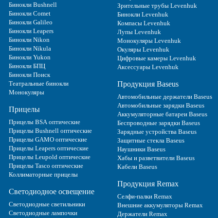
Бинокли Bushnell
Зрительные трубы Levenhuk
Бинокли Comet
Бинокли Levenhuk
Бинокли Galileo
Компасы Levenhuk
Бинокли Leapers
Лупы Levenhuk
Бинокли Nikon
Монокуляры Levenhuk
Бинокли Nikula
Окуляры Levenhuk
Бинокли Yukon
Цифровые камеры Levenhuk
Бинокли БПЦ
Аксессуары Levenhuk
Бинокли Поиск
Театральные бинокли
Продукция Baseus
Монокуляры
Автомобильные держатели Baseus
Автомобильные зарядки Baseus
Прицелы
Аккумуляторные батареи Baseus
Прицелы BSA оптические
Беспроводные зарядки Baseus
Прицелы Bushnell оптические
Зарядные устройства Baseus
Прицелы GAMO оптические
Защитные стекла Baseus
Прицелы Leapers оптические
Наушники Baseus
Прицелы Leupold оптические
Хабы и разветвители Baseus
Прицелы Tasco оптические
Кабели Baseus
Коллиматорные прицелы
Продукция Remax
Светодиодное освещение
Селфи-палки Remax
Светодиодные светильники
Внешние аккумуляторы Remax
Светодиодные лампочки
Держатели Remax