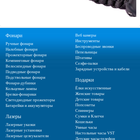
Фонари
Веб камеры
Инструменты
Ручные фонари
Беспроводные звонки
Налобные фонари
Пепельницы
Прожекторные фонари
Штативы
Кемпинговые фонари
Селфи-палки
Велосипедные фонари
Зарядные устройства и кабели
Подводные фонари
Подствольные фонари
Подарки
Фонари-дубинки
Ёлки искусственные
Кольцевые лампы
Женские товары
Брелки-фонарики
Детские товары
Светодиодные прожекторы
Попсокеты
Батарейки и аккумуляторы
Спиннеры
Лазеры
Сумки и Клатчи
Кошельки
Лазерные указки
Умные часы
Лазерные установки
Настольные часы VST
Лазерные целеуказатели
Детские часы-телефон