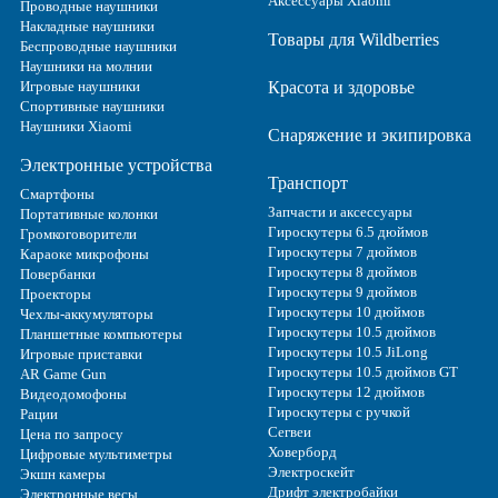
Аксессуары Xiaomi
Проводные наушники
Накладные наушники
Товары для Wildberries
Беспроводные наушники
Наушники на молнии
Игровые наушники
Красота и здоровье
Спортивные наушники
Наушники Xiaomi
Снаряжение и экипировка
Электронные устройства
Транспорт
Смартфоны
Запчасти и аксессуары
Портативные колонки
Гироскутеры 6.5 дюймов
Громкоговорители
Гироскутеры 7 дюймов
Караоке микрофоны
Гироскутеры 8 дюймов
Повербанки
Гироскутеры 9 дюймов
Проекторы
Гироскутеры 10 дюймов
Чехлы-аккумуляторы
Гироскутеры 10.5 дюймов
Планшетные компьютеры
Гироскутеры 10.5 JiLong
Игровые приставки
Гироскутеры 10.5 дюймов GT
AR Game Gun
Гироскутеры 12 дюймов
Видеодомофоны
Гироскутеры с ручкой
Рации
Сегвеи
Цена по запросу
Ховерборд
Цифровые мультиметры
Электроскейт
Экшн камеры
Дрифт электробайки
Электронные весы