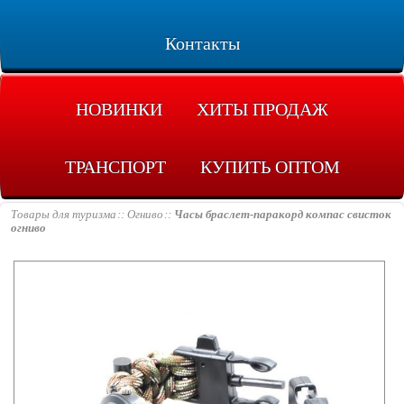
Контакты
НОВИНКИ
ХИТЫ ПРОДАЖ
ТРАНСПОРТ
КУПИТЬ ОПТОМ
Товары для туризма
Огниво
Часы браслет-паракорд компас свисток
огниво