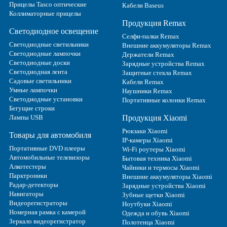
Прицелы Tasco оптические
Кабели Baseus
Коллиматорные прицелы
Продукция Remax
Светодиодное освещение
Селфи-палки Remax
Светодиодные светильники
Внешние аккумуляторы Remax
Светодиодные лампочки
Держатели Remax
Светодиодные доски
Зарядные устройства Remax
Светодиодная лента
Защитные стекла Remax
Садовые светильники
Кабели Remax
Умные лампочки
Наушники Remax
Светодиодные установки
Портативные колонки Remax
Бегущие строки
Лампы USB
Продукция Xiaomi
Рюкзаки Xiaomi
Товары для автомобиля
IP-камеры Xiaomi
Портативные DVD плееры
Wi-Fi роутеры Xiaomi
Автомобильные телевизоры
Бытовая техника Xiaomi
Алкотестеры
Чайники и термосы Xiaomi
Парктроники
Внешние аккумуляторы Xiaomi
Радар-детекторы
Зарядные устройства Xiaomi
Навигаторы
Зубные щетки Xiaomi
Видеорегистраторы
Ноутбуки Xiaomi
Номерная рамка с камерой
Одежда и обувь Xiaomi
Зеркало видеорегистратор
Полотенца Xiaomi