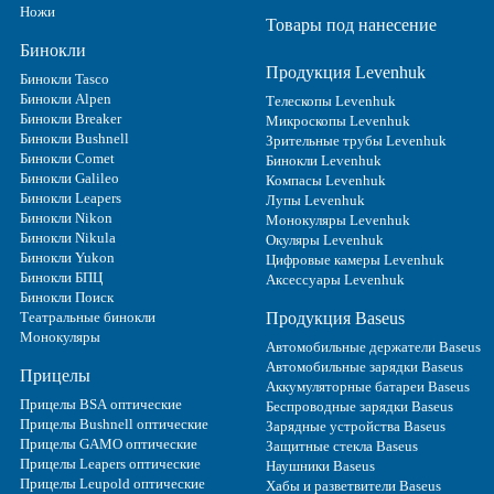
Ножи
Товары под нанесение
Бинокли
Продукция Levenhuk
Бинокли Tasco
Бинокли Alpen
Телескопы Levenhuk
Бинокли Breaker
Микроскопы Levenhuk
Бинокли Bushnell
Зрительные трубы Levenhuk
Бинокли Comet
Бинокли Levenhuk
Бинокли Galileo
Компасы Levenhuk
Бинокли Leapers
Лупы Levenhuk
Бинокли Nikon
Монокуляры Levenhuk
Бинокли Nikula
Окуляры Levenhuk
Бинокли Yukon
Цифровые камеры Levenhuk
Бинокли БПЦ
Аксессуары Levenhuk
Бинокли Поиск
Театральные бинокли
Продукция Baseus
Монокуляры
Автомобильные держатели Baseus
Автомобильные зарядки Baseus
Прицелы
Аккумуляторные батареи Baseus
Прицелы BSA оптические
Беспроводные зарядки Baseus
Прицелы Bushnell оптические
Зарядные устройства Baseus
Прицелы GAMO оптические
Защитные стекла Baseus
Прицелы Leapers оптические
Наушники Baseus
Прицелы Leupold оптические
Хабы и разветвители Baseus