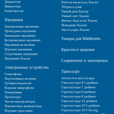
Держатели
Роботы-пылесосы Xiaomi
Инверторы
Уборка в доме
Разветвители
Умный дом Xiaomi
Умный свет Xiaomi
Наушники
Фитнес-браслеты Xiaomi
Чемоданы Xiaomi
Одноразовые наушники
Аксессуары Xiaomi
Проводные наушники
Накладные наушники
Товары для Wildberries
Беспроводные наушники
Наушники на молнии
Игровые наушники
Красота и здоровье
Спортивные наушники
Наушники Xiaomi
Снаряжение и экипировка
Электронные устройства
Транспорт
Смартфоны
Запчасти и аксессуары
Портативные колонки
Гироскутеры 6.5 дюймов
Громкоговорители
Гироскутеры 7 дюймов
Караоке микрофоны
Гироскутеры 8 дюймов
Повербанки
Гироскутеры 9 дюймов
Проекторы
Гироскутеры 10 дюймов
Чехлы-аккумуляторы
Гироскутеры 10.5 дюймов
Планшетные компьютеры
Гироскутеры 10.5 JiLong
Игровые приставки