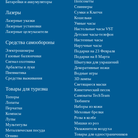
Попсокеты
Батарейки и аккумуляторы
Спиннеры
Лазеры
Сумки и Клатчи
Кошельки
Лазерные указки
Умные часы
Лазерные установки
Настольные часы VST
Лазерные целеуказатели
Детские часы-телефон
Настенные часы
Средства самообороны
Наручные часы
Электрошокеры
Подарки на 23 Февраля
Газовые баллончики
Подарки на 8 Марта
Сигнал охотника
Шкатулки для украшений
Арбалеты и луки
Декоративные ножи
Пневматика
Водные игры
Средства выживания
3D лампы
Светящиеся маски
Товары для туризма
Кинетический песок
Самокаты TechTeam
Топоры
Тюбинги
Лопаты
Наборы из кожи
Перчатки
Меховые брелки
Компасы
Розы в колбе
Лупы
Мишки из роз
Мультитулы
Увлажнители воздуха
Металлическая посуда
Товары для одностраничников
Огниво