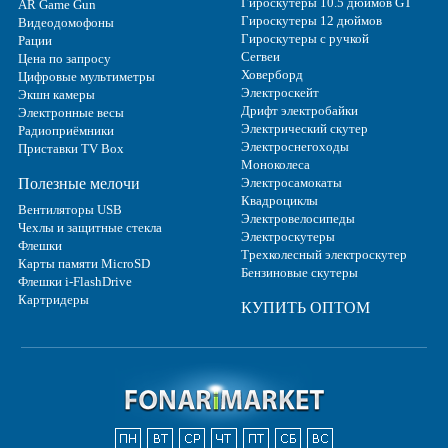
Гироскутеры 10.5 дюймов GT
AR Game Gun
Гироскутеры 12 дюймов
Видеодомофоны
Гироскутеры с ручкой
Рации
Сегвеи
Цена по запросу
Ховерборд
Цифровые мультиметры
Электроскейт
Экшн камеры
Дрифт электробайки
Электронные весы
Электрический скутер
Радиоприёмники
Электроснегоходы
Приставки TV Box
Моноколеса
Полезные мелочи
Электросамокаты
Квадроциклы
Вентиляторы USB
Электровелосипеды
Чехлы и защитные стекла
Электроскутеры
Флешки
Трехколесный электроскутер
Карты памяти MicroSD
Бензиновые скутеры
Флешки i-FlashDrive
Картридеры
КУПИТЬ ОПТОМ