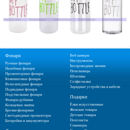
Фонари
Веб камеры
Инструменты
Ручные фонари
Беспроводные звонки
Налобные фонари
Пепельницы
Прожекторные фонари
Штативы
Кемпинговые фонари
Селфи-палки
Велосипедные фонари
Зарядные устройства и кабели
Подводные фонари
Подствольные фонари
Подарки
Фонари-дубинки
Ёлки искусственные
Кольцевые лампы
Женские товары
Брелки-фонарики
Детские товары
Светодиодные прожекторы
Попсокеты
Батарейки и аккумуляторы
Спиннеры