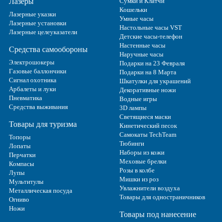
Лазеры
Сумки и Клатчи
Кошельки
Лазерные указки
Умные часы
Лазерные установки
Настольные часы VST
Лазерные целеуказатели
Детские часы-телефон
Настенные часы
Средства самообороны
Наручные часы
Электрошокеры
Подарки на 23 Февраля
Газовые баллончики
Подарки на 8 Марта
Сигнал охотника
Шкатулки для украшений
Арбалеты и луки
Декоративные ножи
Пневматика
Водные игры
Средства выживания
3D лампы
Светящиеся маски
Товары для туризма
Кинетический песок
Самокаты TechTeam
Топоры
Тюбинги
Лопаты
Наборы из кожи
Перчатки
Меховые брелки
Компасы
Розы в колбе
Лупы
Мишки из роз
Мультитулы
Увлажнители воздуха
Металлическая посуда
Товары для одностраничников
Огниво
Ножи
Товары под нанесение