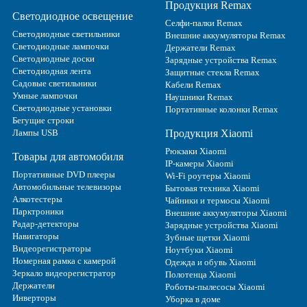
Продукция Remax
Светодиодное освещение
Селфи-палки Remax
Светодиодные светильники
Внешние аккумуляторы Remax
Светодиодные лампочки
Держатели Remax
Светодиодные доски
Зарядные устройства Remax
Светодиодная лента
Защитные стекла Remax
Садовые светильники
Кабели Remax
Умные лампочки
Наушники Remax
Светодиодные установки
Портативные колонки Remax
Бегущие строки
Лампы USB
Продукция Xiaomi
Рюкзаки Xiaomi
Товары для автомобиля
IP-камеры Xiaomi
Портативные DVD плееры
Wi-Fi роутеры Xiaomi
Автомобильные телевизоры
Бытовая техника Xiaomi
Алкотестеры
Чайники и термосы Xiaomi
Парктроники
Внешние аккумуляторы Xiaomi
Радар-детекторы
Зарядные устройства Xiaomi
Навигаторы
Зубные щетки Xiaomi
Видеорегистраторы
Ноутбуки Xiaomi
Номерная рамка с камерой
Одежда и обувь Xiaomi
Зеркало видеорегистратор
Полотенца Xiaomi
Держатели
Роботы-пылесосы Xiaomi
Инверторы
Уборка в доме