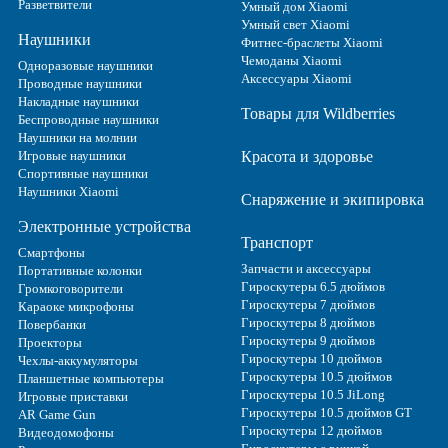
Разветвители
Умный дом Xiaomi
Умный свет Xiaomi
Наушники
Фитнес-браслеты Xiaomi
Чемоданы Xiaomi
Одноразовые наушники
Аксессуары Xiaomi
Проводные наушники
Накладные наушники
Товары для Wildberries
Беспроводные наушники
Наушники на молнии
Игровые наушники
Красота и здоровье
Спортивные наушники
Наушники Xiaomi
Снаряжение и экипировка
Электронные устройства
Транспорт
Смартфоны
Запчасти и аксессуары
Портативные колонки
Гироскутеры 6.5 дюймов
Громкоговорители
Гироскутеры 7 дюймов
Караоке микрофоны
Гироскутеры 8 дюймов
Повербанки
Гироскутеры 9 дюймов
Проекторы
Гироскутеры 10 дюймов
Чехлы-аккумуляторы
Гироскутеры 10.5 дюймов
Планшетные компьютеры
Гироскутеры 10.5 JiLong
Игровые приставки
Гироскутеры 10.5 дюймов GT
AR Game Gun
Гироскутеры 12 дюймов
Видеодомофоны