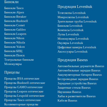
Бинокли
Продукция Levenhuk
Бинокли Tasco
Бинокли Alpen
Телескопы Levenhuk
Бинокли Breaker
Микроскопы Levenhuk
Бинокли Bushnell
Зрительные трубы Levenhuk
Бинокли Comet
Бинокли Levenhuk
Бинокли Galileo
Компасы Levenhuk
Бинокли Leapers
Лупы Levenhuk
Бинокли Nikon
Монокуляры Levenhuk
Бинокли Nikula
Окуляры Levenhuk
Бинокли Yukon
Цифровые камеры Levenhuk
Бинокли БПЦ
Аксессуары Levenhuk
Бинокли Поиск
Театральные бинокли
Продукция Baseus
Монокуляры
Автомобильные держатели Baseus
Автомобильные зарядки Baseus
Прицелы
Аккумуляторные батареи Baseus
Прицелы BSA оптические
Беспроводные зарядки Baseus
Прицелы Bushnell оптические
Зарядные устройства Baseus
Прицелы GAMO оптические
Защитные стекла Baseus
Прицелы Leapers оптические
Наушники Baseus
Прицелы Leupold оптические
Хабы и разветвители Baseus
Прицелы Tasco оптические
Кабели Baseus
Коллиматорные прицелы