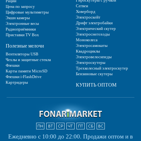
Гироскутеры с ручкой
Рации
Сегвеи
Цена по запросу
Ховерборд
Цифровые мультиметры
Электроскейт
Экшн камеры
Дрифт электробайки
Электронные весы
Электрический скутер
Радиоприёмники
Электроснегоходы
Приставки TV Box
Моноколеса
Полезные мелочи
Электросамокаты
Квадроциклы
Вентиляторы USB
Электровелосипеды
Чехлы и защитные стекла
Электроскутеры
Флешки
Трехколесный электроскутер
Карты памяти MicroSD
Бензиновые скутеры
Флешки i-FlashDrive
Картридеры
КУПИТЬ ОПТОМ
Ежедневно с 10:00 до 22:00.
Продажи оптом и в