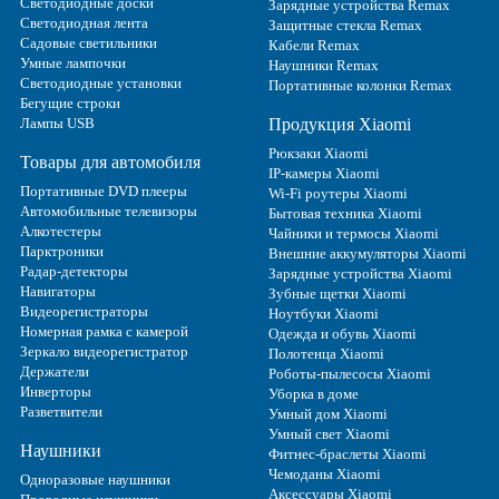
Светодиодные доски
Зарядные устройства Remax
Светодиодная лента
Защитные стекла Remax
Садовые светильники
Кабели Remax
Умные лампочки
Наушники Remax
Светодиодные установки
Портативные колонки Remax
Бегущие строки
Лампы USB
Продукция Xiaomi
Рюкзаки Xiaomi
Товары для автомобиля
IP-камеры Xiaomi
Портативные DVD плееры
Wi-Fi роутеры Xiaomi
Автомобильные телевизоры
Бытовая техника Xiaomi
Алкотестеры
Чайники и термосы Xiaomi
Парктроники
Внешние аккумуляторы Xiaomi
Радар-детекторы
Зарядные устройства Xiaomi
Навигаторы
Зубные щетки Xiaomi
Видеорегистраторы
Ноутбуки Xiaomi
Номерная рамка с камерой
Одежда и обувь Xiaomi
Зеркало видеорегистратор
Полотенца Xiaomi
Держатели
Роботы-пылесосы Xiaomi
Инверторы
Уборка в доме
Разветвители
Умный дом Xiaomi
Умный свет Xiaomi
Наушники
Фитнес-браслеты Xiaomi
Чемоданы Xiaomi
Одноразовые наушники
Аксессуары Xiaomi