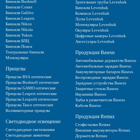
Бинокли Bushnell
Зрительные трубы Levenhuk
Бинокли Comet
Бинокли Levenhuk
Бинокли Galileo
Компасы Levenhuk
Бинокли Leapers
Лупы Levenhuk
Бинокли Nikon
Монокуляры Levenhuk
Бинокли Nikula
Окуляры Levenhuk
Бинокли Yukon
Цифровые камеры Levenhuk
Бинокли БПЦ
Аксессуары Levenhuk
Бинокли Поиск
Театральные бинокли
Продукция Baseus
Монокуляры
Автомобильные держатели Baseus
Автомобильные зарядки Baseus
Прицелы
Аккумуляторные батареи Baseus
Прицелы BSA оптические
Беспроводные зарядки Baseus
Прицелы Bushnell оптические
Зарядные устройства Baseus
Прицелы GAMO оптические
Защитные стекла Baseus
Прицелы Leapers оптические
Наушники Baseus
Прицелы Leupold оптические
Хабы и разветвители Baseus
Прицелы Tasco оптические
Кабели Baseus
Коллиматорные прицелы
Продукция Remax
Светодиодное освещение
Селфи-палки Remax
Светодиодные светильники
Внешние аккумуляторы Remax
Светодиодные лампочки
Держатели Remax