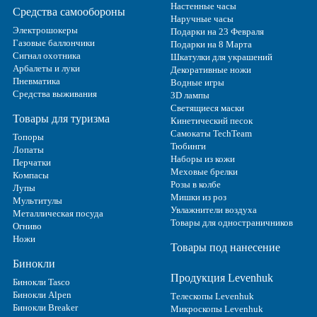
Настенные часы
Средства самообороны
Наручные часы
Электрошокеры
Подарки на 23 Февраля
Газовые баллончики
Подарки на 8 Марта
Сигнал охотника
Шкатулки для украшений
Арбалеты и луки
Декоративные ножи
Пневматика
Водные игры
Средства выживания
3D лампы
Светящиеся маски
Товары для туризма
Кинетический песок
Самокаты TechTeam
Топоры
Тюбинги
Лопаты
Наборы из кожи
Перчатки
Меховые брелки
Компасы
Розы в колбе
Лупы
Мишки из роз
Мультитулы
Увлажнители воздуха
Металлическая посуда
Товары для одностраничников
Огниво
Ножи
Товары под нанесение
Бинокли
Продукция Levenhuk
Бинокли Tasco
Бинокли Alpen
Телескопы Levenhuk
Бинокли Breaker
Микроскопы Levenhuk