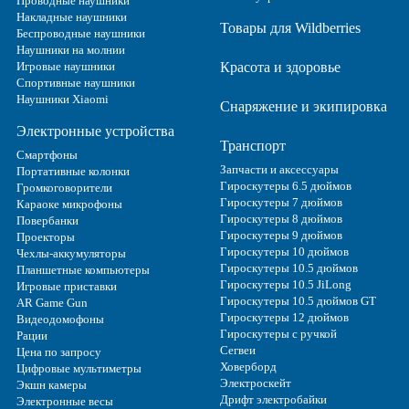
Проводные наушники
Накладные наушники
Товары для Wildberries
Беспроводные наушники
Наушники на молнии
Игровые наушники
Красота и здоровье
Спортивные наушники
Наушники Xiaomi
Снаряжение и экипировка
Электронные устройства
Транспорт
Смартфоны
Запчасти и аксессуары
Портативные колонки
Гироскутеры 6.5 дюймов
Громкоговорители
Гироскутеры 7 дюймов
Караоке микрофоны
Гироскутеры 8 дюймов
Повербанки
Гироскутеры 9 дюймов
Проекторы
Гироскутеры 10 дюймов
Чехлы-аккумуляторы
Гироскутеры 10.5 дюймов
Планшетные компьютеры
Гироскутеры 10.5 JiLong
Игровые приставки
Гироскутеры 10.5 дюймов GT
AR Game Gun
Гироскутеры 12 дюймов
Видеодомофоны
Гироскутеры с ручкой
Рации
Сегвеи
Цена по запросу
Ховерборд
Цифровые мультиметры
Электроскейт
Экшн камеры
Дрифт электробайки
Электронные весы