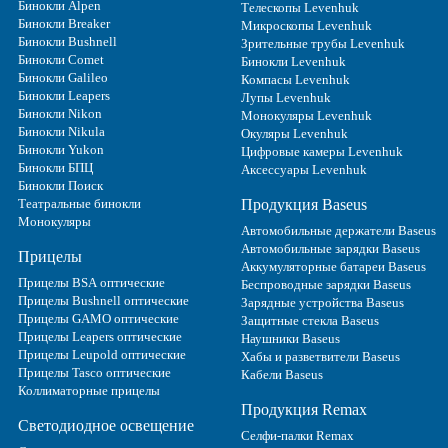
Бинокли Alpen
Телескопы Levenhuk
Бинокли Breaker
Микроскопы Levenhuk
Бинокли Bushnell
Зрительные трубы Levenhuk
Бинокли Comet
Бинокли Levenhuk
Бинокли Galileo
Компасы Levenhuk
Бинокли Leapers
Лупы Levenhuk
Бинокли Nikon
Монокуляры Levenhuk
Бинокли Nikula
Окуляры Levenhuk
Бинокли Yukon
Цифровые камеры Levenhuk
Бинокли БПЦ
Аксессуары Levenhuk
Бинокли Поиск
Театральные бинокли
Продукция Baseus
Монокуляры
Автомобильные держатели Baseus
Автомобильные зарядки Baseus
Прицелы
Аккумуляторные батареи Baseus
Прицелы BSA оптические
Беспроводные зарядки Baseus
Прицелы Bushnell оптические
Зарядные устройства Baseus
Прицелы GAMO оптические
Защитные стекла Baseus
Прицелы Leapers оптические
Наушники Baseus
Прицелы Leupold оптические
Хабы и разветвители Baseus
Прицелы Tasco оптические
Кабели Baseus
Коллиматорные прицелы
Продукция Remax
Светодиодное освещение
Селфи-палки Remax