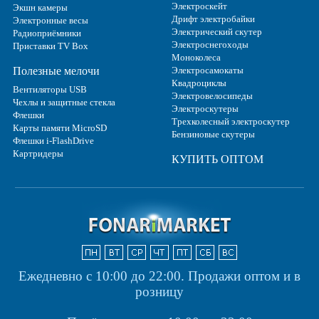
Электроскейт
Экшн камеры
Дрифт электробайки
Электронные весы
Электрический скутер
Радиоприёмники
Электроснегоходы
Приставки TV Box
Моноколеса
Полезные мелочи
Электросамокаты
Квадроциклы
Вентиляторы USB
Электровелосипеды
Чехлы и защитные стекла
Электроскутеры
Флешки
Трехколесный электроскутер
Карты памяти MicroSD
Бензиновые скутеры
Флешки i-FlashDrive
Картридеры
КУПИТЬ ОПТОМ
Ежедневно с 10:00 до 22:00.
Продажи оптом и в
розницу