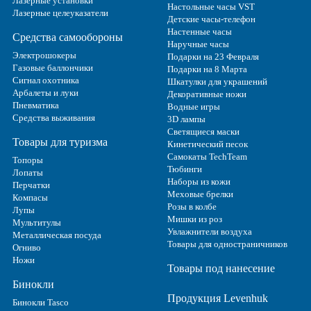
Лазерные установки
Настольные часы VST
Лазерные целеуказатели
Детские часы-телефон
Настенные часы
Средства самообороны
Наручные часы
Электрошокеры
Подарки на 23 Февраля
Газовые баллончики
Подарки на 8 Марта
Сигнал охотника
Шкатулки для украшений
Арбалеты и луки
Декоративные ножи
Пневматика
Водные игры
Средства выживания
3D лампы
Светящиеся маски
Товары для туризма
Кинетический песок
Самокаты TechTeam
Топоры
Тюбинги
Лопаты
Наборы из кожи
Перчатки
Меховые брелки
Компасы
Розы в колбе
Лупы
Мишки из роз
Мультитулы
Увлажнители воздуха
Металлическая посуда
Товары для одностраничников
Огниво
Ножи
Товары под нанесение
Бинокли
Продукция Levenhuk
Бинокли Tasco