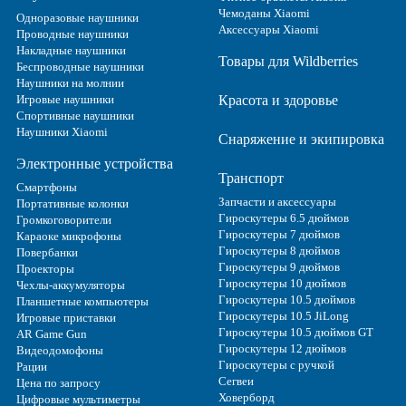
Чемоданы Xiaomi
Одноразовые наушники
Аксессуары Xiaomi
Проводные наушники
Накладные наушники
Товары для Wildberries
Беспроводные наушники
Наушники на молнии
Игровые наушники
Красота и здоровье
Спортивные наушники
Наушники Xiaomi
Снаряжение и экипировка
Электронные устройства
Транспорт
Смартфоны
Запчасти и аксессуары
Портативные колонки
Гироскутеры 6.5 дюймов
Громкоговорители
Гироскутеры 7 дюймов
Караоке микрофоны
Гироскутеры 8 дюймов
Повербанки
Гироскутеры 9 дюймов
Проекторы
Гироскутеры 10 дюймов
Чехлы-аккумуляторы
Гироскутеры 10.5 дюймов
Планшетные компьютеры
Гироскутеры 10.5 JiLong
Игровые приставки
Гироскутеры 10.5 дюймов GT
AR Game Gun
Гироскутеры 12 дюймов
Видеодомофоны
Гироскутеры с ручкой
Рации
Сегвеи
Цена по запросу
Ховерборд
Цифровые мультиметры