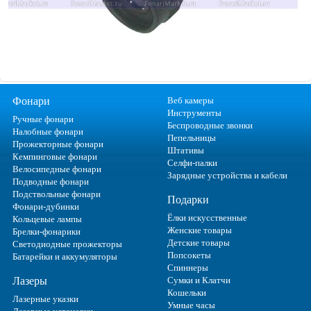
Фонари
Веб камеры
Инструменты
Ручные фонари
Беспроводные звонки
Налобные фонари
Пепельницы
Прожекторные фонари
Штативы
Кемпинговые фонари
Селфи-палки
Велосипедные фонари
Зарядные устройства и кабели
Подводные фонари
Подствольные фонари
Подарки
Фонари-дубинки
Ёлки искусственные
Кольцевые лампы
Женские товары
Брелки-фонарики
Детские товары
Светодиодные прожекторы
Попсокеты
Батарейки и аккумуляторы
Спиннеры
Лазеры
Сумки и Клатчи
Кошельки
Лазерные указки
Умные часы