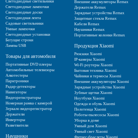
Светодиодные светильники
Внешние аккумуляторы Remax
Светодиодные лампочки
Держатели Remax
Светодиодные доски
Зарядные устройства Remax
Светодиодная лента
Защитные стекла Remax
Садовые светильники
Кабели Remax
Умные лампочки
Наушники Remax
Светодиодные установки
Портативные колонки Remax
Бегущие строки
Лампы USB
Продукция Xiaomi
Рюкзаки Xiaomi
Товары для автомобиля
IP-камеры Xiaomi
Портативные DVD плееры
Wi-Fi роутеры Xiaomi
Автомобильные телевизоры
Бытовая техника Xiaomi
Алкотестеры
Чайники и термосы Xiaomi
Парктроники
Внешние аккумуляторы Xiaomi
Радар-детекторы
Зарядные устройства Xiaomi
Навигаторы
Зубные щетки Xiaomi
Видеорегистраторы
Ноутбуки Xiaomi
Номерная рамка с камерой
Одежда и обувь Xiaomi
Зеркало видеорегистратор
Полотенца Xiaomi
Держатели
Роботы-пылесосы Xiaomi
Инверторы
Уборка в доме
Разветвители
Умный дом Xiaomi
Умный свет Xiaomi
Наушники
Фитнес-браслеты Xiaomi