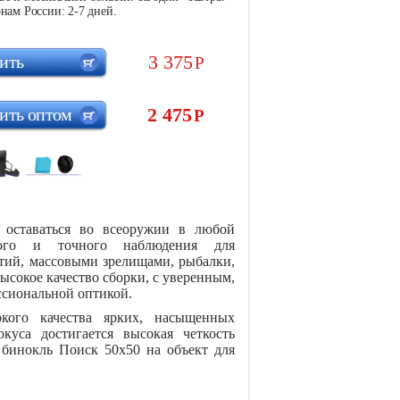
нам России: 2-7 дней.
3 375
ить
Р
2 475
ить оптом
Р
 оставаться во всеоружии в любой
ного и точного наблюдения для
тий, массовыми зрелищами, рыбалки,
ысокое качество сборки, с уверенным,
ссиональной оптикой.
окого качества ярких, насыщенных
куса достигается высокая четкость
 бинокль Поиск 50х50 на объект для