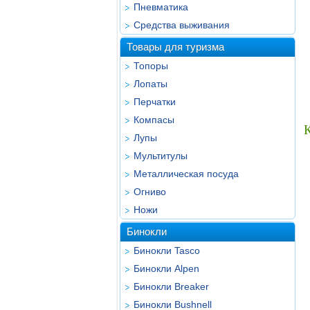
Пневматика
Средства выживания
Товары для туризма
Топоры
Лопаты
Перчатки
Компасы
Лупы
Мультитулы
Металлическая посуда
Огниво
Ножи
Бинокли
Бинокли Tasco
Бинокли Alpen
Бинокли Breaker
Бинокли Bushnell