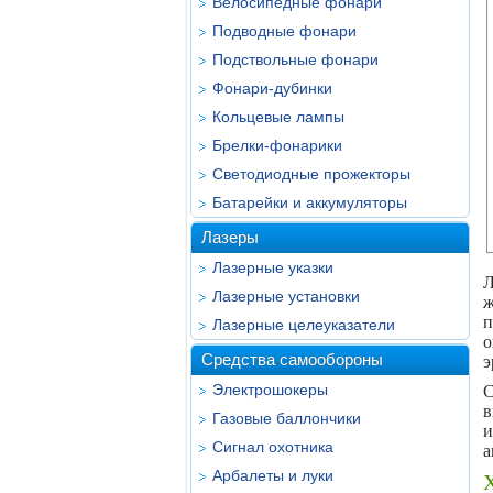
Велосипедные фонари
Подводные фонари
Подствольные фонари
Фонари-дубинки
Кольцевые лампы
Брелки-фонарики
Светодиодные прожекторы
Батарейки и аккумуляторы
Лазеры
Лазерные указки
Л
Лазерные установки
п
Лазерные целеуказатели
о
Средства самообороны
э
Электрошокеры
С
в
Газовые баллончики
и
Сигнал охотника
а
Арбалеты и луки