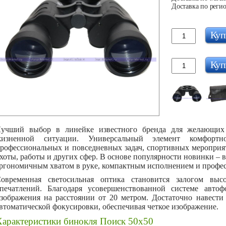
Доставка по регио
Куп
Куп
учший выбор в линейке известного бренда для желающих
жизненной ситуации. Универсальный элемент комфорт
рофессиональных и повседневных задач, спортивных мероприя
хоты, работы и других сфер. В основе популярности новинки – в
ргономичным хватом в руке, компактным исполнением и профе
овременная светосильная оптика становится залогом выс
печатлений. Благодаря усовершенствованной системе автофо
зображения на расстоянии от 20 метром. Достаточно навести
втоматической фокусировки, обеспечивая четкое изображение.
Характеристики бинокля Поиск 50х50