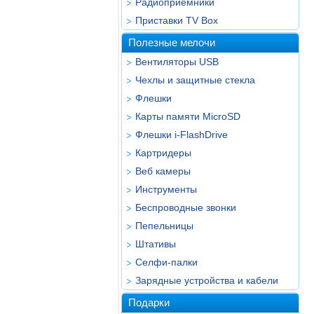
Радиоприёмники
Приставки TV Box
Полезные мелочи
Вентиляторы USB
Чехлы и защитные стекла
Флешки
Карты памяти MicroSD
Флешки i-FlashDrive
Картридеры
Веб камеры
Инструменты
Беспроводные звонки
Пепельницы
Штативы
Селфи-палки
Зарядные устройства и кабели
Подарки