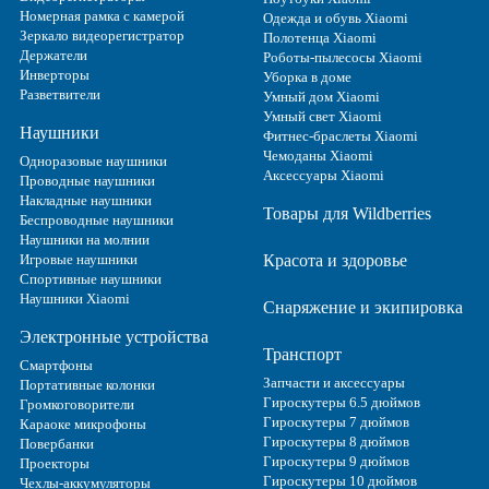
Номерная рамка с камерой
Одежда и обувь Xiaomi
Зеркало видеорегистратор
Полотенца Xiaomi
Держатели
Роботы-пылесосы Xiaomi
Инверторы
Уборка в доме
Разветвители
Умный дом Xiaomi
Умный свет Xiaomi
Наушники
Фитнес-браслеты Xiaomi
Чемоданы Xiaomi
Одноразовые наушники
Аксессуары Xiaomi
Проводные наушники
Накладные наушники
Товары для Wildberries
Беспроводные наушники
Наушники на молнии
Игровые наушники
Красота и здоровье
Спортивные наушники
Наушники Xiaomi
Снаряжение и экипировка
Электронные устройства
Транспорт
Смартфоны
Запчасти и аксессуары
Портативные колонки
Гироскутеры 6.5 дюймов
Громкоговорители
Гироскутеры 7 дюймов
Караоке микрофоны
Гироскутеры 8 дюймов
Повербанки
Гироскутеры 9 дюймов
Проекторы
Гироскутеры 10 дюймов
Чехлы-аккумуляторы