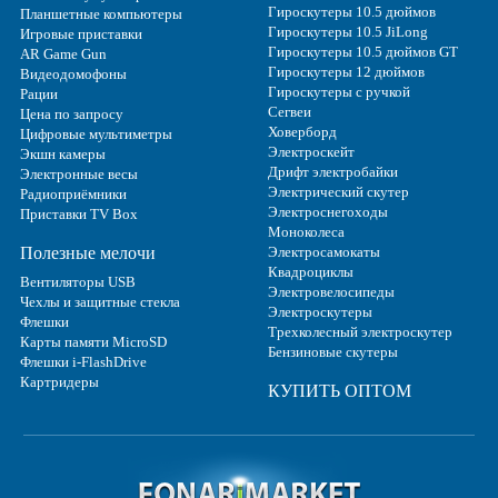
Гироскутеры 10.5 дюймов
Планшетные компьютеры
Гироскутеры 10.5 JiLong
Игровые приставки
Гироскутеры 10.5 дюймов GT
AR Game Gun
Гироскутеры 12 дюймов
Видеодомофоны
Гироскутеры с ручкой
Рации
Сегвеи
Цена по запросу
Ховерборд
Цифровые мультиметры
Электроскейт
Экшн камеры
Дрифт электробайки
Электронные весы
Электрический скутер
Радиоприёмники
Электроснегоходы
Приставки TV Box
Моноколеса
Полезные мелочи
Электросамокаты
Квадроциклы
Вентиляторы USB
Электровелосипеды
Чехлы и защитные стекла
Электроскутеры
Флешки
Трехколесный электроскутер
Карты памяти MicroSD
Бензиновые скутеры
Флешки i-FlashDrive
Картридеры
КУПИТЬ ОПТОМ