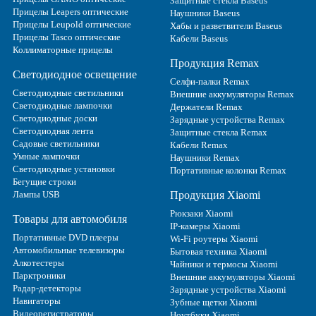
Защитные стекла Baseus
Прицелы Leapers оптические
Наушники Baseus
Прицелы Leupold оптические
Хабы и разветвители Baseus
Прицелы Tasco оптические
Кабели Baseus
Коллиматорные прицелы
Продукция Remax
Светодиодное освещение
Селфи-палки Remax
Светодиодные светильники
Внешние аккумуляторы Remax
Светодиодные лампочки
Держатели Remax
Светодиодные доски
Зарядные устройства Remax
Светодиодная лента
Защитные стекла Remax
Садовые светильники
Кабели Remax
Умные лампочки
Наушники Remax
Светодиодные установки
Портативные колонки Remax
Бегущие строки
Лампы USB
Продукция Xiaomi
Рюкзаки Xiaomi
Товары для автомобиля
IP-камеры Xiaomi
Портативные DVD плееры
Wi-Fi роутеры Xiaomi
Автомобильные телевизоры
Бытовая техника Xiaomi
Алкотестеры
Чайники и термосы Xiaomi
Парктроники
Внешние аккумуляторы Xiaomi
Радар-детекторы
Зарядные устройства Xiaomi
Навигаторы
Зубные щетки Xiaomi
Видеорегистраторы
Ноутбуки Xiaomi