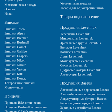
Мультитулы
Увлажнители воздуха
Металлическая посуда
Товары для одностраничников
Огниво
Ножи
Товары под нанесение
Бинокли
Продукция Levenhuk
Бинокли Tasco
Бинокли Alpen
Телескопы Levenhuk
Бинокли Breaker
Микроскопы Levenhuk
Бинокли Bushnell
Зрительные трубы Levenhuk
Бинокли Comet
Бинокли Levenhuk
Бинокли Galileo
Компасы Levenhuk
Бинокли Leapers
Лупы Levenhuk
Бинокли Nikon
Монокуляры Levenhuk
Бинокли Nikula
Окуляры Levenhuk
Бинокли Yukon
Цифровые камеры Levenhuk
Бинокли БПЦ
Аксессуары Levenhuk
Бинокли Поиск
Театральные бинокли
Продукция Baseus
Монокуляры
Автомобильные держатели Baseus
Автомобильные зарядки Baseus
Прицелы
Аккумуляторные батареи Baseus
Прицелы BSA оптические
Беспроводные зарядки Baseus
Прицелы Bushnell оптические
Зарядные устройства Baseus
Прицелы GAMO оптические