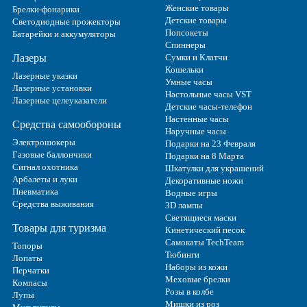
Женские товары
Брелки-фонарики
Детские товары
Светодиодные прожекторы
Попсокеты
Батарейки и аккумуляторы
Спиннеры
Лазеры
Сумки и Клатчи
Кошельки
Лазерные указки
Умные часы
Лазерные установки
Настольные часы VST
Лазерные целеуказатели
Детские часы-телефон
Настенные часы
Средства самообороны
Наручные часы
Электрошокеры
Подарки на 23 Февраля
Газовые баллончики
Подарки на 8 Марта
Сигнал охотника
Шкатулки для украшений
Арбалеты и луки
Декоративные ножи
Пневматика
Водные игры
Средства выживания
3D лампы
Светящиеся маски
Товары для туризма
Кинетический песок
Самокаты TechTeam
Топоры
Тюбинги
Лопаты
Наборы из кожи
Перчатки
Меховые брелки
Компасы
Розы в колбе
Лупы
Мишки из роз