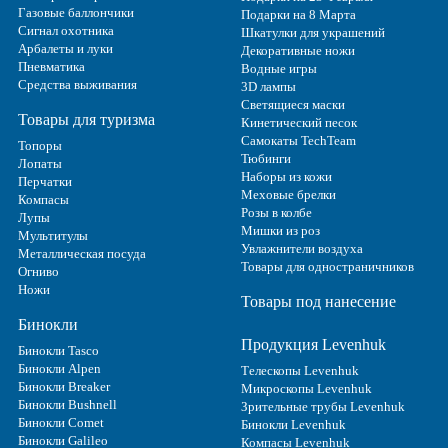
Газовые баллончики
Подарки на 8 Марта
Сигнал охотника
Шкатулки для украшений
Арбалеты и луки
Декоративные ножи
Пневматика
Водные игры
Средства выживания
3D лампы
Светящиеся маски
Товары для туризма
Кинетический песок
Самокаты TechTeam
Топоры
Тюбинги
Лопаты
Наборы из кожи
Перчатки
Меховые брелки
Компасы
Розы в колбе
Лупы
Мишки из роз
Мультитулы
Увлажнители воздуха
Металлическая посуда
Товары для одностраничников
Огниво
Ножи
Товары под нанесение
Бинокли
Продукция Levenhuk
Бинокли Tasco
Бинокли Alpen
Телескопы Levenhuk
Бинокли Breaker
Микроскопы Levenhuk
Бинокли Bushnell
Зрительные трубы Levenhuk
Бинокли Comet
Бинокли Levenhuk
Бинокли Galileo
Компасы Levenhuk