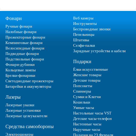
Фонари
Веб камеры
Инструменты
Ручные фонари
Беспроводные звонки
Налобные фонари
Пепельницы
Прожекторные фонари
Штативы
Кемпинговые фонари
Селфи-палки
Велосипедные фонари
Зарядные устройства и кабели
Подводные фонари
Подствольные фонари
Подарки
Фонари-дубинки
Ёлки искусственные
Кольцевые лампы
Женские товары
Брелки-фонарики
Детские товары
Светодиодные прожекторы
Попсокеты
Батарейки и аккумуляторы
Спиннеры
Лазеры
Сумки и Клатчи
Кошельки
Лазерные указки
Умные часы
Лазерные установки
Настольные часы VST
Лазерные целеуказатели
Детские часы-телефон
Настенные часы
Средства самообороны
Наручные часы
Электрошокеры
Подарки на 23 Февраля