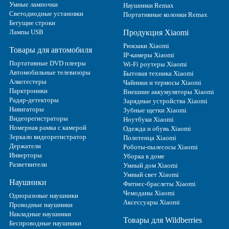
Умные лампочки
Наушники Remax
Светодиодные установки
Портативные колонки Remax
Бегущие строки
Лампы USB
Продукция Xiaomi
Рюкзаки Xiaomi
Товары для автомобиля
IP-камеры Xiaomi
Портативные DVD плееры
Wi-Fi роутеры Xiaomi
Автомобильные телевизоры
Бытовая техника Xiaomi
Алкотестеры
Чайники и термосы Xiaomi
Парктроники
Внешние аккумуляторы Xiaomi
Радар-детекторы
Зарядные устройства Xiaomi
Навигаторы
Зубные щетки Xiaomi
Видеорегистраторы
Ноутбуки Xiaomi
Номерная рамка с камерой
Одежда и обувь Xiaomi
Зеркало видеорегистратор
Полотенца Xiaomi
Держатели
Роботы-пылесосы Xiaomi
Инверторы
Уборка в доме
Разветвители
Умный дом Xiaomi
Умный свет Xiaomi
Наушники
Фитнес-браслеты Xiaomi
Чемоданы Xiaomi
Одноразовые наушники
Аксессуары Xiaomi
Проводные наушники
Накладные наушники
Товары для Wildberries
Беспроводные наушники