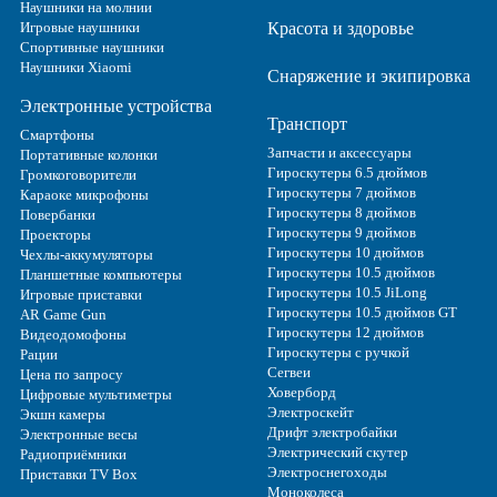
Наушники на молнии
Игровые наушники
Красота и здоровье
Спортивные наушники
Наушники Xiaomi
Снаряжение и экипировка
Электронные устройства
Транспорт
Смартфоны
Запчасти и аксессуары
Портативные колонки
Гироскутеры 6.5 дюймов
Громкоговорители
Гироскутеры 7 дюймов
Караоке микрофоны
Гироскутеры 8 дюймов
Повербанки
Гироскутеры 9 дюймов
Проекторы
Гироскутеры 10 дюймов
Чехлы-аккумуляторы
Гироскутеры 10.5 дюймов
Планшетные компьютеры
Гироскутеры 10.5 JiLong
Игровые приставки
Гироскутеры 10.5 дюймов GT
AR Game Gun
Гироскутеры 12 дюймов
Видеодомофоны
Гироскутеры с ручкой
Рации
Сегвеи
Цена по запросу
Ховерборд
Цифровые мультиметры
Электроскейт
Экшн камеры
Дрифт электробайки
Электронные весы
Электрический скутер
Радиоприёмники
Электроснегоходы
Приставки TV Box
Моноколеса