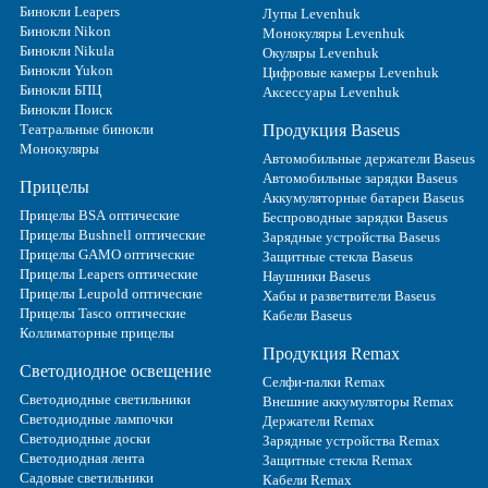
Бинокли Leapers
Лупы Levenhuk
Бинокли Nikon
Монокуляры Levenhuk
Бинокли Nikula
Окуляры Levenhuk
Бинокли Yukon
Цифровые камеры Levenhuk
Бинокли БПЦ
Аксессуары Levenhuk
Бинокли Поиск
Театральные бинокли
Продукция Baseus
Монокуляры
Автомобильные держатели Baseus
Автомобильные зарядки Baseus
Прицелы
Аккумуляторные батареи Baseus
Прицелы BSA оптические
Беспроводные зарядки Baseus
Прицелы Bushnell оптические
Зарядные устройства Baseus
Прицелы GAMO оптические
Защитные стекла Baseus
Прицелы Leapers оптические
Наушники Baseus
Прицелы Leupold оптические
Хабы и разветвители Baseus
Прицелы Tasco оптические
Кабели Baseus
Коллиматорные прицелы
Продукция Remax
Светодиодное освещение
Селфи-палки Remax
Светодиодные светильники
Внешние аккумуляторы Remax
Светодиодные лампочки
Держатели Remax
Светодиодные доски
Зарядные устройства Remax
Светодиодная лента
Защитные стекла Remax
Садовые светильники
Кабели Remax