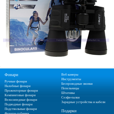
Фонари
Веб камеры
Инструменты
Ручные фонари
Беспроводные звонки
Налобные фонари
Пепельницы
Прожекторные фонари
Штативы
Кемпинговые фонари
Селфи-палки
Велосипедные фонари
Зарядные устройства и кабели
Подводные фонари
Подствольные фонари
Подарки
Фонари-дубинки