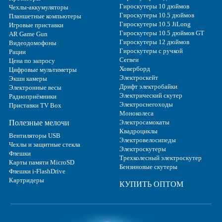
Гироскутеры 10 дюймов
Чехлы-аккумуляторы
Гироскутеры 10.5 дюймов
Планшетные компьютеры
Гироскутеры 10.5 JiLong
Игровые приставки
Гироскутеры 10.5 дюймов GT
AR Game Gun
Гироскутеры 12 дюймов
Видеодомофоны
Гироскутеры с ручкой
Рации
Сегвеи
Цена по запросу
Ховерборд
Цифровые мультиметры
Электроскейт
Экшн камеры
Дрифт электробайки
Электронные весы
Электрический скутер
Радиоприёмники
Электроснегоходы
Приставки TV Box
Моноколеса
Полезные мелочи
Электросамокаты
Квадроциклы
Вентиляторы USB
Электровелосипеды
Чехлы и защитные стекла
Электроскутеры
Флешки
Трехколесный электроскутер
Карты памяти MicroSD
Бензиновые скутеры
Флешки i-FlashDrive
Картридеры
КУПИТЬ ОПТОМ