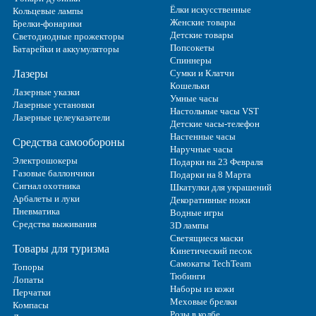
Ёлки искусственные
Кольцевые лампы
Женские товары
Брелки-фонарики
Детские товары
Светодиодные прожекторы
Попсокеты
Батарейки и аккумуляторы
Спиннеры
Лазеры
Сумки и Клатчи
Кошельки
Лазерные указки
Умные часы
Лазерные установки
Настольные часы VST
Лазерные целеуказатели
Детские часы-телефон
Настенные часы
Средства самообороны
Наручные часы
Электрошокеры
Подарки на 23 Февраля
Газовые баллончики
Подарки на 8 Марта
Сигнал охотника
Шкатулки для украшений
Арбалеты и луки
Декоративные ножи
Пневматика
Водные игры
Средства выживания
3D лампы
Светящиеся маски
Товары для туризма
Кинетический песок
Самокаты TechTeam
Топоры
Тюбинги
Лопаты
Наборы из кожи
Перчатки
Меховые брелки
Компасы
Розы в колбе