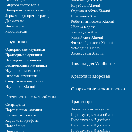
Зубные щетки Xiaomi
Видеорегистраторы
Ноутбуки Xiaomi
Номерная рамка с камерой
Одежда и обувь Xiaomi
Зеркало видеорегистратор
Полотенца Xiaomi
Держатели
Роботы-пылесосы Xiaomi
Инверторы
Уборка в доме
Разветвители
Умный дом Xiaomi
Умный свет Xiaomi
Наушники
Фитнес-браслеты Xiaomi
Чемоданы Xiaomi
Одноразовые наушники
Аксессуары Xiaomi
Проводные наушники
Накладные наушники
Товары для Wildberries
Беспроводные наушники
Наушники на молнии
Игровые наушники
Красота и здоровье
Спортивные наушники
Наушники Xiaomi
Снаряжение и экипировка
Электронные устройства
Транспорт
Смартфоны
Запчасти и аксессуары
Портативные колонки
Гироскутеры 6.5 дюймов
Громкоговорители
Гироскутеры 7 дюймов
Караоке микрофоны
Гироскутеры 8 дюймов
Повербанки
Гироскутеры 9 дюймов
Проекторы