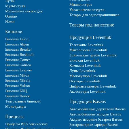
Лупы
Мишки из роз
Мультитулы
Увлажнители воздуха
Металлическая посуда
Товары для одностраничников
Огниво
Ножи
Товары под нанесение
Бинокли
Продукция Levenhuk
Бинокли Tasco
Бинокли Alpen
Телескопы Levenhuk
Бинокли Breaker
Микроскопы Levenhuk
Бинокли Bushnell
Зрительные трубы Levenhuk
Бинокли Comet
Бинокли Levenhuk
Бинокли Galileo
Компасы Levenhuk
Бинокли Leapers
Лупы Levenhuk
Бинокли Nikon
Монокуляры Levenhuk
Бинокли Nikula
Окуляры Levenhuk
Бинокли Yukon
Цифровые камеры Levenhuk
Бинокли БПЦ
Аксессуары Levenhuk
Бинокли Поиск
Театральные бинокли
Продукция Baseus
Монокуляры
Автомобильные держатели Baseus
Автомобильные зарядки Baseus
Прицелы
Аккумуляторные батареи Baseus
Прицелы BSA оптические
Беспроводные зарядки Baseus