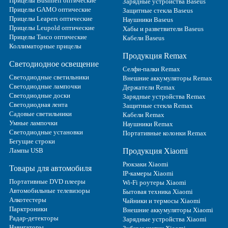
Прицелы Bushnell оптические
Зарядные устройства Baseus
Прицелы GAMO оптические
Защитные стекла Baseus
Прицелы Leapers оптические
Наушники Baseus
Прицелы Leupold оптические
Хабы и разветвители Baseus
Прицелы Tasco оптические
Кабели Baseus
Коллиматорные прицелы
Продукция Remax
Светодиодное освещение
Селфи-палки Remax
Светодиодные светильники
Внешние аккумуляторы Remax
Светодиодные лампочки
Держатели Remax
Светодиодные доски
Зарядные устройства Remax
Светодиодная лента
Защитные стекла Remax
Садовые светильники
Кабели Remax
Умные лампочки
Наушники Remax
Светодиодные установки
Портативные колонки Remax
Бегущие строки
Лампы USB
Продукция Xiaomi
Рюкзаки Xiaomi
Товары для автомобиля
IP-камеры Xiaomi
Портативные DVD плееры
Wi-Fi роутеры Xiaomi
Автомобильные телевизоры
Бытовая техника Xiaomi
Алкотестеры
Чайники и термосы Xiaomi
Парктроники
Внешние аккумуляторы Xiaomi
Радар-детекторы
Зарядные устройства Xiaomi
Навигаторы