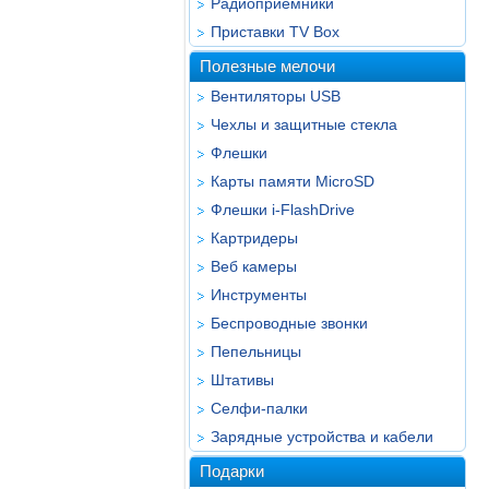
Радиоприёмники
Приставки TV Box
Полезные мелочи
Вентиляторы USB
Чехлы и защитные стекла
Флешки
Карты памяти MicroSD
Флешки i-FlashDrive
Картридеры
Веб камеры
Инструменты
Беспроводные звонки
Пепельницы
Штативы
Селфи-палки
Зарядные устройства и кабели
Подарки