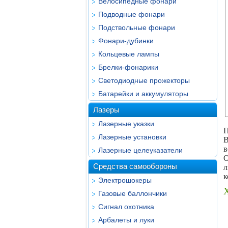
Велосипедные фонари
Подводные фонари
Подствольные фонари
Фонари-дубинки
Кольцевые лампы
Брелки-фонарики
Светодиодные прожекторы
Батарейки и аккумуляторы
Лазеры
Лазерные указки
П
Лазерные установки
B
в
Лазерные целеуказатели
О
Средства самообороны
л
к
Электрошокеры
Х
Газовые баллончики
Сигнал охотника
Арбалеты и луки