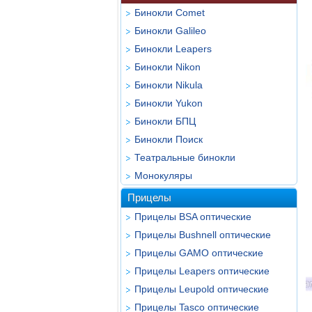
Бинокли Comet
Бинокли Galileo
Бинокли Leapers
Бинокли Nikon
Бинокли Nikula
Бинокли Yukon
Бинокли БПЦ
Бинокли Поиск
Театральные бинокли
Монокуляры
Прицелы
Прицелы BSA оптические
Прицелы Bushnell оптические
Прицелы GAMO оптические
Прицелы Leapers оптические
Прицелы Leupold оптические
Прицелы Tasco оптические