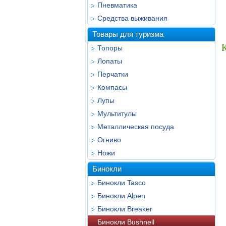
Пневматика
Средства выживания
Товары для туризма
Топоры
Лопаты
Перчатки
Компасы
Лупы
Мультитулы
Металлическая посуда
Огниво
Ножи
Бинокли
Бинокли Tasco
Бинокли Alpen
Бинокли Breaker
Бинокли Bushnell