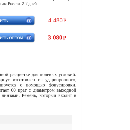
нам России: 2-7 дней.
4 480
ить
Р
3 080
ить оптом
Р
ной расцветке для полевых условий.
орпус изготовлен из ударопрочного,
улируется с помощью фокусировки.
игает 60 крат с диаметром выходной
 линзами. Ремень, который входит в