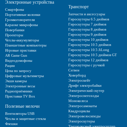
Электронные устройства
Транспорт
Смартфоны
Запчасти и аксессуары
Портативные колонки
Гироскутеры 6.5 дюймов
Громкоговорители
Гироскутеры 7 дюймов
Караоке микрофоны
Гироскутеры 8 дюймов
Повербанки
Гироскутеры 9 дюймов
Проекторы
Гироскутеры 10 дюймов
Чехлы-аккумуляторы
Гироскутеры 10.5 дюймов
Планшетные компьютеры
Гироскутеры 10.5 JiLong
Игровые приставки
Гироскутеры 10.5 дюймов GT
AR Game Gun
Гироскутеры 12 дюймов
Видеодомофоны
Гироскутеры с ручкой
Рации
Сегвеи
Цена по запросу
Ховерборд
Цифровые мультиметры
Электроскейт
Экшн камеры
Дрифт электробайки
Электронные весы
Электрический скутер
Радиоприёмники
Электроснегоходы
Приставки TV Box
Моноколеса
Полезные мелочи
Электросамокаты
Квадроциклы
Вентиляторы USB
Электровелосипеды
Чехлы и защитные стекла
Электроскутеры
Флешки
Трехколесный электроскутер