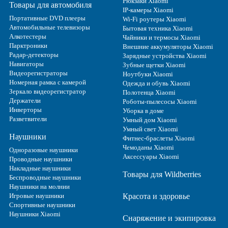
Рюкзаки Xiaomi
Товары для автомобиля
IP-камеры Xiaomi
Портативные DVD плееры
Wi-Fi роутеры Xiaomi
Автомобильные телевизоры
Бытовая техника Xiaomi
Алкотестеры
Чайники и термосы Xiaomi
Парктроники
Внешние аккумуляторы Xiaomi
Радар-детекторы
Зарядные устройства Xiaomi
Навигаторы
Зубные щетки Xiaomi
Видеорегистраторы
Ноутбуки Xiaomi
Номерная рамка с камерой
Одежда и обувь Xiaomi
Зеркало видеорегистратор
Полотенца Xiaomi
Держатели
Роботы-пылесосы Xiaomi
Инверторы
Уборка в доме
Разветвители
Умный дом Xiaomi
Умный свет Xiaomi
Наушники
Фитнес-браслеты Xiaomi
Чемоданы Xiaomi
Одноразовые наушники
Аксессуары Xiaomi
Проводные наушники
Накладные наушники
Товары для Wildberries
Беспроводные наушники
Наушники на молнии
Игровые наушники
Красота и здоровье
Спортивные наушники
Наушники Xiaomi
Снаряжение и экипировка