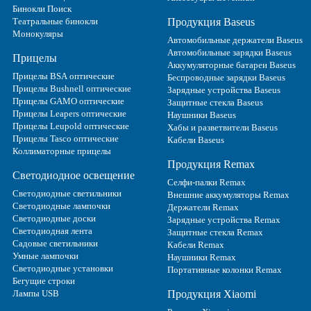
Бинокли Поиск
Театральные бинокли
Продукция Baseus
Монокуляры
Автомобильные держатели Baseus
Автомобильные зарядки Baseus
Прицелы
Аккумуляторные батареи Baseus
Прицелы BSA оптические
Беспроводные зарядки Baseus
Прицелы Bushnell оптические
Зарядные устройства Baseus
Прицелы GAMO оптические
Защитные стекла Baseus
Прицелы Leapers оптические
Наушники Baseus
Прицелы Leupold оптические
Хабы и разветвители Baseus
Прицелы Tasco оптические
Кабели Baseus
Коллиматорные прицелы
Продукция Remax
Светодиодное освещение
Селфи-палки Remax
Светодиодные светильники
Внешние аккумуляторы Remax
Светодиодные лампочки
Держатели Remax
Светодиодные доски
Зарядные устройства Remax
Светодиодная лента
Защитные стекла Remax
Садовые светильники
Кабели Remax
Умные лампочки
Наушники Remax
Светодиодные установки
Портативные колонки Remax
Бегущие строки
Лампы USB
Продукция Xiaomi