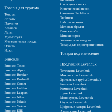
Светящиеся маски
Товары для туризма
Кинетический песок
Самокаты TechTeam
Топоры
Тюбинги
Лопаты
Наборы из кожи
Перчатки
Меховые брелки
Компасы
Розы в колбе
Лупы
Мишки из роз
Мультитулы
Увлажнители воздуха
Металлическая посуда
Товары для одностраничников
Огниво
Ножи
Товары под нанесение
Бинокли
Продукция Levenhuk
Бинокли Tasco
Бинокли Alpen
Телескопы Levenhuk
Бинокли Breaker
Микроскопы Levenhuk
Бинокли Bushnell
Зрительные трубы Levenhuk
Бинокли Comet
Бинокли Levenhuk
Бинокли Galileo
Компасы Levenhuk
Бинокли Leapers
Лупы Levenhuk
Бинокли Nikon
Монокуляры Levenhuk
Бинокли Nikula
Окуляры Levenhuk
Бинокли Yukon
Цифровые камеры Levenhuk
Бинокли БПЦ
Аксессуары Levenhuk