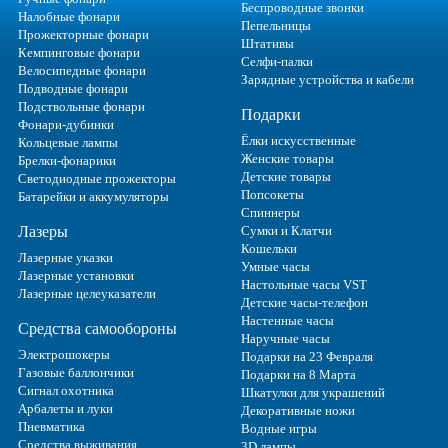
Беспроводные звонки
Налобные фонари
Пепельницы
Прожекторные фонари
Штативы
Кемпинговые фонари
Селфи-палки
Велосипедные фонари
Зарядные устройства и кабели
Подводные фонари
Подствольные фонари
Подарки
Фонари-дубинки
Ёлки искусственные
Кольцевые лампы
Женские товары
Брелки-фонарики
Детские товары
Светодиодные прожекторы
Попсокеты
Батарейки и аккумуляторы
Спиннеры
Лазеры
Сумки и Клатчи
Кошельки
Лазерные указки
Умные часы
Лазерные установки
Настольные часы VST
Лазерные целеуказатели
Детские часы-телефон
Настенные часы
Средства самообороны
Наручные часы
Электрошокеры
Подарки на 23 Февраля
Газовые баллончики
Подарки на 8 Марта
Сигнал охотника
Шкатулки для украшений
Арбалеты и луки
Декоративные ножи
Пневматика
Водные игры
Средства выживания
3D лампы