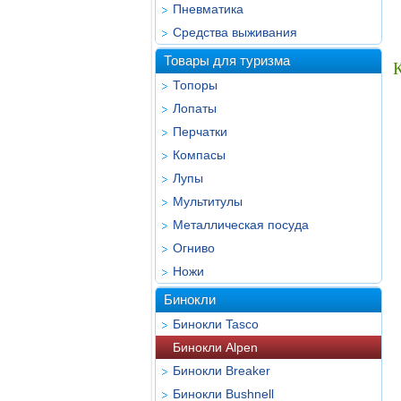
Пневматика
Средства выживания
Товары для туризма
К
Топоры
Лопаты
Перчатки
Компасы
Лупы
Мультитулы
Металлическая посуда
Огниво
Ножи
Бинокли
Бинокли Tasco
Бинокли Alpen
Бинокли Breaker
Бинокли Bushnell