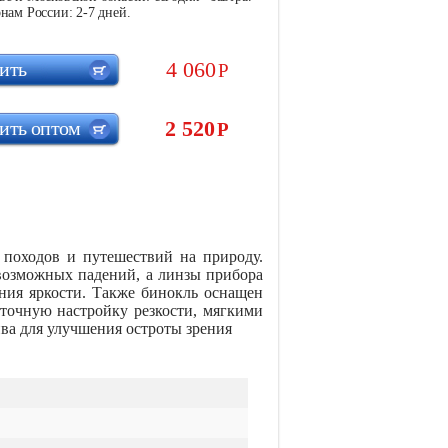
нам России: 2-7 дней.
4 060
ить
Р
2 520
ить оптом
Р
походов и путешествий на природу.
возможных падений, а линзы прибора
ия яркости. Также бинокль оснащен
точную настройку резкости, мягкими
ва для улучшения остроты зрения