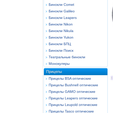
Бинокли Comet
Бинокли Galileo
Бинокли Leapers
Бинокли Nikon
Бинокли Nikula
Бинокли Yukon
Бинокли БПЦ
Бинокли Поиск
Театральные бинокли
Монокуляры
Прицелы
Прицелы BSA оптические
Прицелы Bushnell оптические
Прицелы GAMO оптические
Прицелы Leapers оптические
Прицелы Leupold оптические
Прицелы Tasco оптические