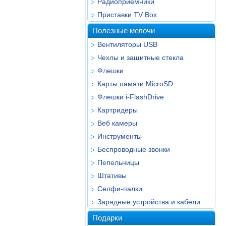
Радиоприёмники
Приставки TV Box
Полезные мелочи
Вентиляторы USB
Чехлы и защитные стекла
Флешки
Карты памяти MicroSD
Флешки i-FlashDrive
Картридеры
Веб камеры
Инструменты
Беспроводные звонки
Пепельницы
Штативы
Селфи-палки
Зарядные устройства и кабели
Подарки