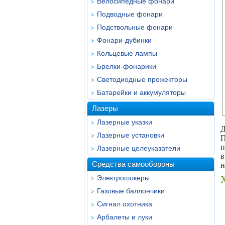
Велосипедные фонари
Подводные фонари
Подствольные фонари
Фонари-дубинки
Кольцевые лампы
Брелки-фонарики
Светодиодные прожекторы
Батарейки и аккумуляторы
Лазеры
Лазерные указки
Д
Лазерные установки
П
п
Лазерные целеуказатели
в
Средства самообороны
н
Электрошокеры
Газовые баллончики
Сигнал охотника
Арбалеты и луки