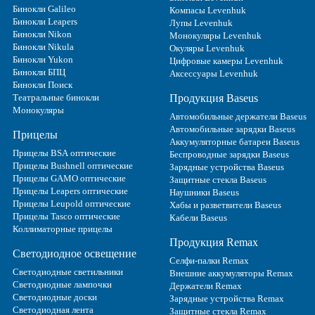
Бинокли Galileo
Компасы Levenhuk
Бинокли Leapers
Лупы Levenhuk
Бинокли Nikon
Монокуляры Levenhuk
Бинокли Nikula
Окуляры Levenhuk
Бинокли Yukon
Цифровые камеры Levenhuk
Бинокли БПЦ
Аксессуары Levenhuk
Бинокли Поиск
Театральные бинокли
Продукция Baseus
Монокуляры
Автомобильные держатели Baseus
Автомобильные зарядки Baseus
Прицелы
Аккумуляторные батареи Baseus
Прицелы BSA оптические
Беспроводные зарядки Baseus
Прицелы Bushnell оптические
Зарядные устройства Baseus
Прицелы GAMO оптические
Защитные стекла Baseus
Прицелы Leapers оптические
Наушники Baseus
Прицелы Leupold оптические
Хабы и разветвители Baseus
Прицелы Tasco оптические
Кабели Baseus
Коллиматорные прицелы
Продукция Remax
Светодиодное освещение
Селфи-палки Remax
Светодиодные светильники
Внешние аккумуляторы Remax
Светодиодные лампочки
Держатели Remax
Светодиодные доски
Зарядные устройства Remax
Светодиодная лента
Защитные стекла Remax