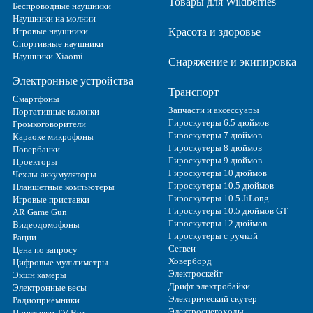
Товары для Wildberries
Беспроводные наушники
Наушники на молнии
Игровые наушники
Красота и здоровье
Спортивные наушники
Наушники Xiaomi
Снаряжение и экипировка
Электронные устройства
Транспорт
Смартфоны
Запчасти и аксессуары
Портативные колонки
Гироскутеры 6.5 дюймов
Громкоговорители
Гироскутеры 7 дюймов
Караоке микрофоны
Гироскутеры 8 дюймов
Повербанки
Гироскутеры 9 дюймов
Проекторы
Гироскутеры 10 дюймов
Чехлы-аккумуляторы
Гироскутеры 10.5 дюймов
Планшетные компьютеры
Гироскутеры 10.5 JiLong
Игровые приставки
Гироскутеры 10.5 дюймов GT
AR Game Gun
Гироскутеры 12 дюймов
Видеодомофоны
Гироскутеры с ручкой
Рации
Сегвеи
Цена по запросу
Ховерборд
Цифровые мультиметры
Электроскейт
Экшн камеры
Дрифт электробайки
Электронные весы
Электрический скутер
Радиоприёмники
Электроснегоходы
Приставки TV Box