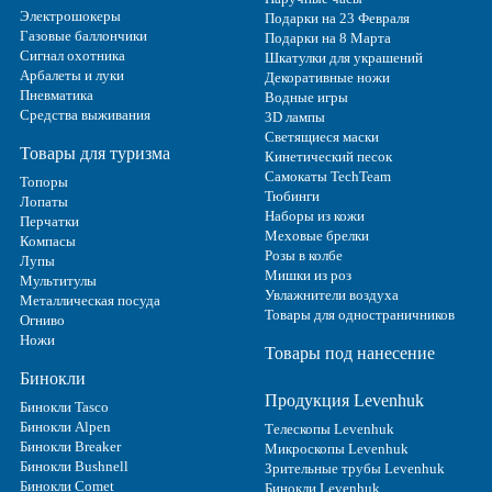
Электрошокеры
Подарки на 23 Февраля
Газовые баллончики
Подарки на 8 Марта
Сигнал охотника
Шкатулки для украшений
Арбалеты и луки
Декоративные ножи
Пневматика
Водные игры
Средства выживания
3D лампы
Светящиеся маски
Товары для туризма
Кинетический песок
Самокаты TechTeam
Топоры
Тюбинги
Лопаты
Наборы из кожи
Перчатки
Меховые брелки
Компасы
Розы в колбе
Лупы
Мишки из роз
Мультитулы
Увлажнители воздуха
Металлическая посуда
Товары для одностраничников
Огниво
Ножи
Товары под нанесение
Бинокли
Продукция Levenhuk
Бинокли Tasco
Бинокли Alpen
Телескопы Levenhuk
Бинокли Breaker
Микроскопы Levenhuk
Бинокли Bushnell
Зрительные трубы Levenhuk
Бинокли Comet
Бинокли Levenhuk