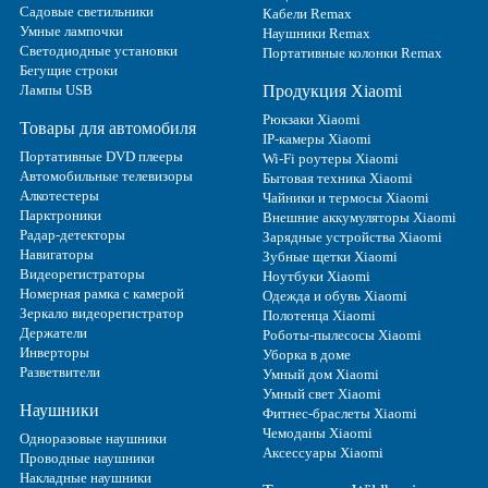
Садовые светильники
Кабели Remax
Умные лампочки
Наушники Remax
Светодиодные установки
Портативные колонки Remax
Бегущие строки
Лампы USB
Продукция Xiaomi
Рюкзаки Xiaomi
Товары для автомобиля
IP-камеры Xiaomi
Портативные DVD плееры
Wi-Fi роутеры Xiaomi
Автомобильные телевизоры
Бытовая техника Xiaomi
Алкотестеры
Чайники и термосы Xiaomi
Парктроники
Внешние аккумуляторы Xiaomi
Радар-детекторы
Зарядные устройства Xiaomi
Навигаторы
Зубные щетки Xiaomi
Видеорегистраторы
Ноутбуки Xiaomi
Номерная рамка с камерой
Одежда и обувь Xiaomi
Зеркало видеорегистратор
Полотенца Xiaomi
Держатели
Роботы-пылесосы Xiaomi
Инверторы
Уборка в доме
Разветвители
Умный дом Xiaomi
Умный свет Xiaomi
Наушники
Фитнес-браслеты Xiaomi
Чемоданы Xiaomi
Одноразовые наушники
Аксессуары Xiaomi
Проводные наушники
Накладные наушники