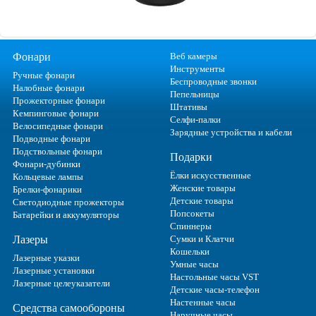
Фонари
Веб камеры
Инструменты
Ручные фонари
Беспроводные звонки
Налобные фонари
Пепельницы
Прожекторные фонари
Штативы
Кемпинговые фонари
Селфи-палки
Велосипедные фонари
Зарядные устройства и кабели
Подводные фонари
Подствольные фонари
Подарки
Фонари-дубинки
Ёлки искусственные
Кольцевые лампы
Женские товары
Брелки-фонарики
Детские товары
Светодиодные прожекторы
Попсокеты
Батарейки и аккумуляторы
Спиннеры
Лазеры
Сумки и Клатчи
Кошельки
Лазерные указки
Умные часы
Лазерные установки
Настольные часы VST
Лазерные целеуказатели
Детские часы-телефон
Настенные часы
Средства самообороны
Наручные часы