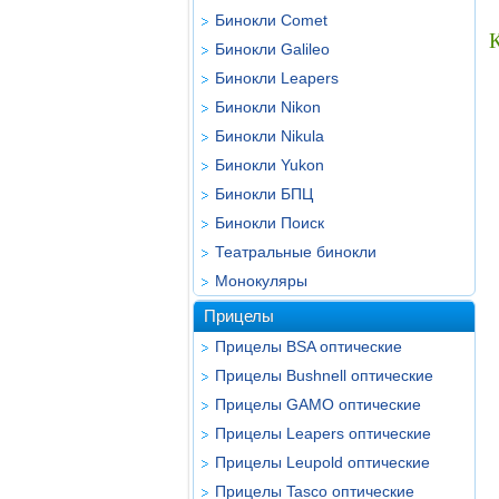
Бинокли Comet
Бинокли Galileo
Бинокли Leapers
Бинокли Nikon
Бинокли Nikula
Бинокли Yukon
Бинокли БПЦ
Бинокли Поиск
Театральные бинокли
Монокуляры
Прицелы
Прицелы BSA оптические
Прицелы Bushnell оптические
Прицелы GAMO оптические
Прицелы Leapers оптические
Прицелы Leupold оптические
Прицелы Tasco оптические