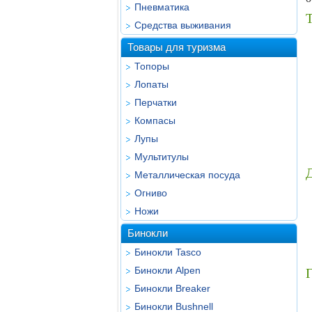
Пневматика
Т
Средства выживания
Товары для туризма
Топоры
Лопаты
Перчатки
Компасы
Лупы
Мультитулы
Металлическая посуда
Огниво
Ножи
Бинокли
Бинокли Tasco
Бинокли Alpen
Г
Бинокли Breaker
Бинокли Bushnell