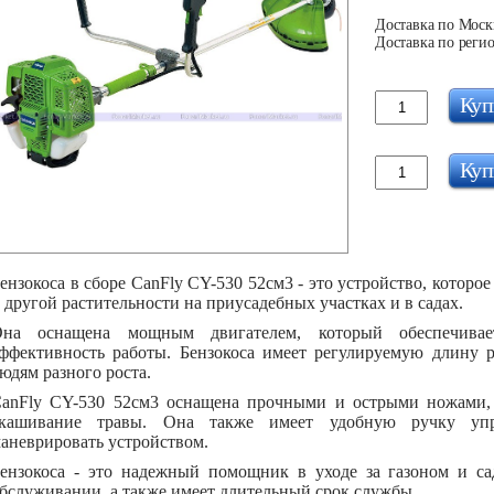
Доставка по Москв
Доставка по регио
Куп
Куп
ензокоса в сборе CanFly CY-530 52см3 - это устройство, которо
 другой растительности на приусадебных участках и в садах.
на оснащена мощным двигателем, который обеспечивае
ффективность работы. Бензокоса имеет регулируемую длину ру
юдям разного роста.
anFly CY-530 52см3 оснащена прочными и острыми ножами, 
кашивание травы. Она также имеет удобную ручку упра
аневрировать устройством.
ензокоса - это надежный помощник в уходе за газоном и са
бслуживании, а также имеет длительный срок службы.