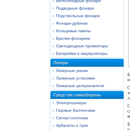
Велосипедные фонари
Подводные фонари
Подствольные фонари
Фонари-дубинки
Кольцевые лампы
Брелки-фонарики
Светодиодные прожекторы
Батарейки и аккумуляторы
Лазеры
Лазерные указки
Б
Лазерные установки
и
Лазерные целеуказатели
О
э
Средства самообороны
л
Электрошокеры
C
Газовые баллончики
с
м
Сигнал охотника
Б
Арбалеты и луки
о