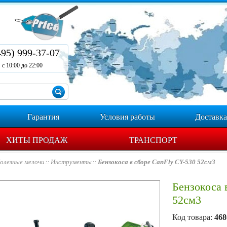
495) 999-37-07
с 10:00 до 22:00
Гарантия
Условия работы
Доставка
ХИТЫ ПРОДАЖ
ТРАНСПОРТ
олезные мелочи
Инструменты
Бензокоса в сборе CanFly CY-530 52см3
Бензокоса 
52см3
Код товара:
468