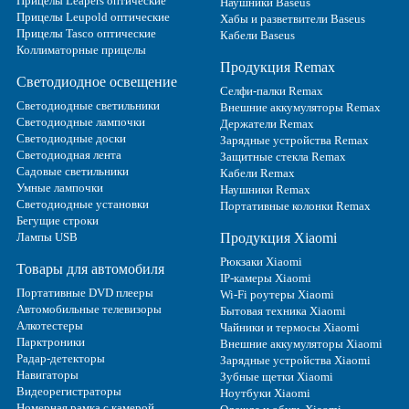
Прицелы Leapers оптические
Наушники Baseus
Прицелы Leupold оптические
Хабы и разветвители Baseus
Прицелы Tasco оптические
Кабели Baseus
Коллиматорные прицелы
Продукция Remax
Светодиодное освещение
Селфи-палки Remax
Светодиодные светильники
Внешние аккумуляторы Remax
Светодиодные лампочки
Держатели Remax
Светодиодные доски
Зарядные устройства Remax
Светодиодная лента
Защитные стекла Remax
Садовые светильники
Кабели Remax
Умные лампочки
Наушники Remax
Светодиодные установки
Портативные колонки Remax
Бегущие строки
Лампы USB
Продукция Xiaomi
Рюкзаки Xiaomi
Товары для автомобиля
IP-камеры Xiaomi
Портативные DVD плееры
Wi-Fi роутеры Xiaomi
Автомобильные телевизоры
Бытовая техника Xiaomi
Алкотестеры
Чайники и термосы Xiaomi
Парктроники
Внешние аккумуляторы Xiaomi
Радар-детекторы
Зарядные устройства Xiaomi
Навигаторы
Зубные щетки Xiaomi
Видеорегистраторы
Ноутбуки Xiaomi
Номерная рамка с камерой