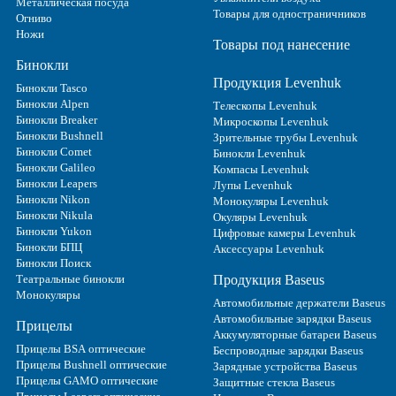
Металлическая посуда
Товары для одностраничников
Огниво
Ножи
Товары под нанесение
Бинокли
Продукция Levenhuk
Бинокли Tasco
Бинокли Alpen
Телескопы Levenhuk
Бинокли Breaker
Микроскопы Levenhuk
Бинокли Bushnell
Зрительные трубы Levenhuk
Бинокли Comet
Бинокли Levenhuk
Бинокли Galileo
Компасы Levenhuk
Бинокли Leapers
Лупы Levenhuk
Бинокли Nikon
Монокуляры Levenhuk
Бинокли Nikula
Окуляры Levenhuk
Бинокли Yukon
Цифровые камеры Levenhuk
Бинокли БПЦ
Аксессуары Levenhuk
Бинокли Поиск
Театральные бинокли
Продукция Baseus
Монокуляры
Автомобильные держатели Baseus
Автомобильные зарядки Baseus
Прицелы
Аккумуляторные батареи Baseus
Прицелы BSA оптические
Беспроводные зарядки Baseus
Прицелы Bushnell оптические
Зарядные устройства Baseus
Прицелы GAMO оптические
Защитные стекла Baseus