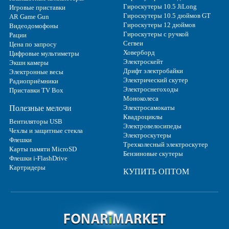
Гироскутеры 10.5 JiLong
Игровые приставки
Гироскутеры 10.5 дюймов GT
AR Game Gun
Гироскутеры 12 дюймов
Видеодомофоны
Гироскутеры с ручкой
Рации
Сегвеи
Цена по запросу
Ховерборд
Цифровые мультиметры
Электроскейт
Экшн камеры
Дрифт электробайки
Электронные весы
Электрический скутер
Радиоприёмники
Электроснегоходы
Приставки TV Box
Моноколеса
Полезные мелочи
Электросамокаты
Квадроциклы
Вентиляторы USB
Электровелосипеды
Чехлы и защитные стекла
Электроскутеры
Флешки
Трехколесный электроскутер
Карты памяти MicroSD
Бензиновые скутеры
Флешки i-FlashDrive
Картридеры
КУПИТЬ ОПТОМ