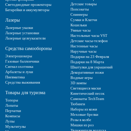
Детские товары
Светодиодные прожекторы
Попсокеты
Батарейки и аккумуляторы
Спиннеры
Лазеры
Сумки и Клатчи
Кошельки
Лазерные указки
Умные часы
Лазерные установки
Настольные часы VST
Лазерные целеуказатели
Детские часы-телефон
Настенные часы
Средства самообороны
Наручные часы
Электрошокеры
Подарки на 23 Февраля
Газовые баллончики
Подарки на 8 Марта
Сигнал охотника
Шкатулки для украшений
Арбалеты и луки
Декоративные ножи
Пневматика
Водные игры
Средства выживания
3D лампы
Светящиеся маски
Товары для туризма
Кинетический песок
Самокаты TechTeam
Топоры
Тюбинги
Лопаты
Наборы из кожи
Перчатки
Меховые брелки
Компасы
Розы в колбе
Лупы
Мишки из роз
Мультитулы
Увлажнители воздуха