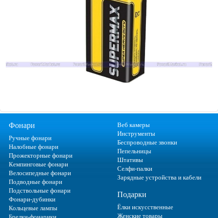
Фонари
Веб камеры
Инструменты
Ручные фонари
Беспроводные звонки
Налобные фонари
Пепельницы
Прожекторные фонари
Штативы
Кемпинговые фонари
Селфи-палки
Велосипедные фонари
Зарядные устройства и кабели
Подводные фонари
Подствольные фонари
Подарки
Фонари-дубинки
Ёлки искусственные
Кольцевые лампы
Женские товары
Брелки-фонарики