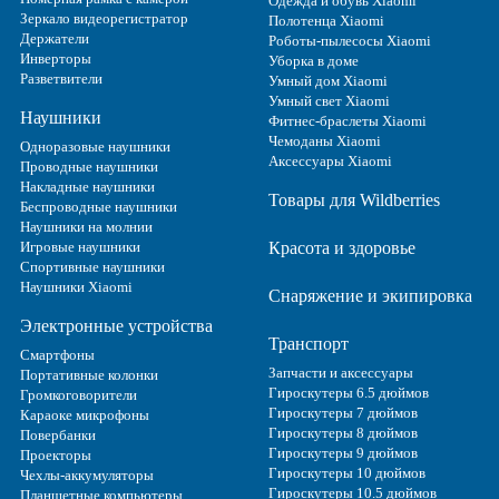
Одежда и обувь Xiaomi
Зеркало видеорегистратор
Полотенца Xiaomi
Держатели
Роботы-пылесосы Xiaomi
Инверторы
Уборка в доме
Разветвители
Умный дом Xiaomi
Умный свет Xiaomi
Наушники
Фитнес-браслеты Xiaomi
Чемоданы Xiaomi
Одноразовые наушники
Аксессуары Xiaomi
Проводные наушники
Накладные наушники
Товары для Wildberries
Беспроводные наушники
Наушники на молнии
Игровые наушники
Красота и здоровье
Спортивные наушники
Наушники Xiaomi
Снаряжение и экипировка
Электронные устройства
Транспорт
Смартфоны
Запчасти и аксессуары
Портативные колонки
Гироскутеры 6.5 дюймов
Громкоговорители
Гироскутеры 7 дюймов
Караоке микрофоны
Гироскутеры 8 дюймов
Повербанки
Гироскутеры 9 дюймов
Проекторы
Гироскутеры 10 дюймов
Чехлы-аккумуляторы
Гироскутеры 10.5 дюймов
Планшетные компьютеры