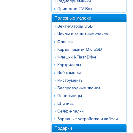
Радиоприёмники
Приставки TV Box
Полезные мелочи
Вентиляторы USB
Чехлы и защитные стекла
Флешки
Карты памяти MicroSD
Флешки i-FlashDrive
Картридеры
Веб камеры
Инструменты
Беспроводные звонки
Пепельницы
Штативы
Селфи-палки
Зарядные устройства и кабели
Подарки