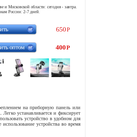
е и Московской области: сегодня - завтра.
нам России: 2-7 дней.
650
ить
Р
400
ить оптом
Р
реплением на приборную панель или
. Легко устанавливается и фиксирует
ользовать устройство в удобном для
е использование устройства во время