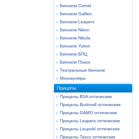
Бинокли Comet
Бинокли Galileo
Бинокли Leapers
Бинокли Nikon
Бинокли Nikula
Бинокли Yukon
Бинокли БПЦ
Бинокли Поиск
Театральные бинокли
Монокуляры
Прицелы
Прицелы BSA оптические
Прицелы Bushnell оптические
Прицелы GAMO оптические
Прицелы Leapers оптические
Прицелы Leupold оптические
Прицелы Tasco оптические