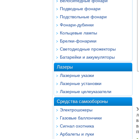
Велосипедные фонари
Подводные фонари
Подствольные фонари
Фонари-дубинки
Кольцевые лампы
Брелки-фонарики
Светодиодные прожекторы
Батарейки и аккумуляторы
Лазеры
Лазерные указки
Лазерные установки
Лазерные целеуказатели
Средства самообороны
У
Электрошокеры
л
Газовые баллончики
в
в
Сигнал охотника
п
Арбалеты и луки