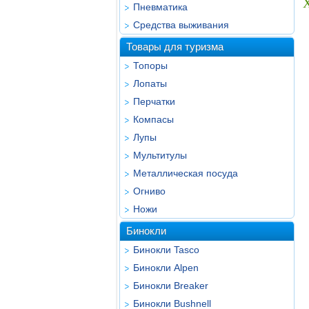
Пневматика
Средства выживания
Товары для туризма
Топоры
Лопаты
Перчатки
Компасы
Лупы
Мультитулы
Металлическая посуда
Огниво
Ножи
Бинокли
Бинокли Tasco
Бинокли Alpen
Бинокли Breaker
Бинокли Bushnell