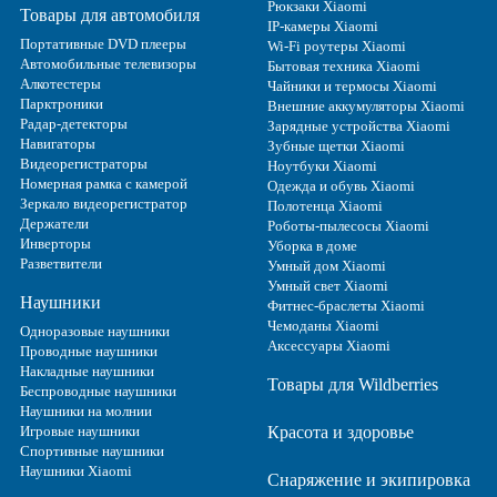
Рюкзаки Xiaomi
Товары для автомобиля
IP-камеры Xiaomi
Портативные DVD плееры
Wi-Fi роутеры Xiaomi
Автомобильные телевизоры
Бытовая техника Xiaomi
Алкотестеры
Чайники и термосы Xiaomi
Парктроники
Внешние аккумуляторы Xiaomi
Радар-детекторы
Зарядные устройства Xiaomi
Навигаторы
Зубные щетки Xiaomi
Видеорегистраторы
Ноутбуки Xiaomi
Номерная рамка с камерой
Одежда и обувь Xiaomi
Зеркало видеорегистратор
Полотенца Xiaomi
Держатели
Роботы-пылесосы Xiaomi
Инверторы
Уборка в доме
Разветвители
Умный дом Xiaomi
Умный свет Xiaomi
Наушники
Фитнес-браслеты Xiaomi
Чемоданы Xiaomi
Одноразовые наушники
Аксессуары Xiaomi
Проводные наушники
Накладные наушники
Товары для Wildberries
Беспроводные наушники
Наушники на молнии
Игровые наушники
Красота и здоровье
Спортивные наушники
Наушники Xiaomi
Снаряжение и экипировка