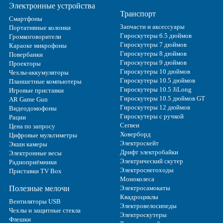
Электронные устройства
Транспорт
Смартфоны
Запчасти и аксессуары
Портативные колонки
Гироскутеры 6.5 дюймов
Громкоговорители
Гироскутеры 7 дюймов
Караоке микрофоны
Гироскутеры 8 дюймов
Повербанки
Гироскутеры 9 дюймов
Проекторы
Гироскутеры 10 дюймов
Чехлы-аккумуляторы
Гироскутеры 10.5 дюймов
Планшетные компьютеры
Гироскутеры 10.5 JiLong
Игровые приставки
Гироскутеры 10.5 дюймов GT
AR Game Gun
Гироскутеры 12 дюймов
Видеодомофоны
Гироскутеры с ручкой
Рации
Сегвеи
Цена по запросу
Ховерборд
Цифровые мультиметры
Электроскейт
Экшн камеры
Дрифт электробайки
Электронные весы
Электрический скутер
Радиоприёмники
Электроснегоходы
Приставки TV Box
Моноколеса
Полезные мелочи
Электросамокаты
Квадроциклы
Вентиляторы USB
Электровелосипеды
Чехлы и защитные стекла
Электроскутеры
Флешки