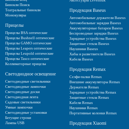
Аксессуары Levenhuk
Бинокли Поиск
Театральные бинокли
Продукция Baseus
Монокуляры
Автомобильные держатели Baseus
Автомобильные зарядки Baseus
Прицелы
Аккумуляторные батареи Baseus
Прицелы BSA оптические
Беспроводные зарядки Baseus
Прицелы Bushnell оптические
Зарядные устройства Baseus
Прицелы GAMO оптические
Защитные стекла Baseus
Прицелы Leapers оптические
Наушники Baseus
Прицелы Leupold оптические
Хабы и разветвители Baseus
Прицелы Tasco оптические
Кабели Baseus
Коллиматорные прицелы
Продукция Remax
Светодиодное освещение
Селфи-палки Remax
Светодиодные светильники
Внешние аккумуляторы Remax
Светодиодные лампочки
Держатели Remax
Светодиодные доски
Зарядные устройства Remax
Светодиодная лента
Защитные стекла Remax
Садовые светильники
Кабели Remax
Умные лампочки
Наушники Remax
Светодиодные установки
Портативные колонки Remax
Бегущие строки
Лампы USB
Продукция Xiaomi