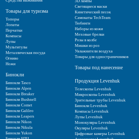
Средства выживания
3D лампы
Светящиеся маски
Товары для туризма
Кинетический песок
Самокаты TechTeam
Топоры
Тюбинги
Лопаты
Наборы из кожи
Перчатки
Меховые брелки
Компасы
Розы в колбе
Лупы
Мишки из роз
Мультитулы
Увлажнители воздуха
Металлическая посуда
Товары для одностраничников
Огниво
Ножи
Товары под нанесение
Бинокли
Продукция Levenhuk
Бинокли Tasco
Бинокли Alpen
Телескопы Levenhuk
Бинокли Breaker
Микроскопы Levenhuk
Бинокли Bushnell
Зрительные трубы Levenhuk
Бинокли Comet
Бинокли Levenhuk
Бинокли Galileo
Компасы Levenhuk
Бинокли Leapers
Лупы Levenhuk
Бинокли Nikon
Монокуляры Levenhuk
Бинокли Nikula
Окуляры Levenhuk
Бинокли Yukon
Цифровые камеры Levenhuk
Бинокли БПЦ