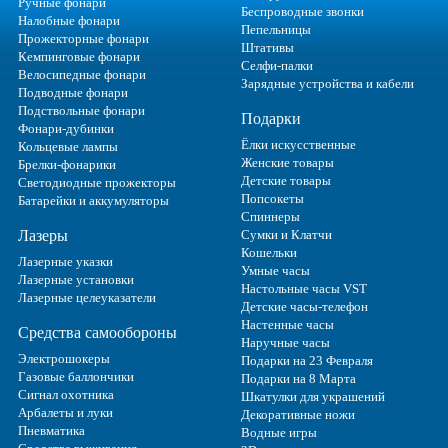
Ручные фонари
Беспроводные звонки
Налобные фонари
Пепельницы
Прожекторные фонари
Штативы
Кемпинговые фонари
Селфи-палки
Велосипедные фонари
Зарядные устройства и кабели
Подводные фонари
Подствольные фонари
Подарки
Фонари-дубинки
Ёлки искусственные
Кольцевые лампы
Женские товары
Брелки-фонарики
Детские товары
Светодиодные прожекторы
Попсокеты
Батарейки и аккумуляторы
Спиннеры
Лазеры
Сумки и Клатчи
Кошельки
Лазерные указки
Умные часы
Лазерные установки
Настольные часы VST
Лазерные целеуказатели
Детские часы-телефон
Настенные часы
Средства самообороны
Наручные часы
Электрошокеры
Подарки на 23 Февраля
Газовые баллончики
Подарки на 8 Марта
Сигнал охотника
Шкатулки для украшений
Арбалеты и луки
Декоративные ножи
Пневматика
Водные игры