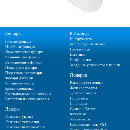
Фонари
Веб камеры
Инструменты
Ручные фонари
Беспроводные звонки
Налобные фонари
Пепельницы
Прожекторные фонари
Штативы
Кемпинговые фонари
Селфи-палки
Велосипедные фонари
Зарядные устройства и кабели
Подводные фонари
Подствольные фонари
Подарки
Фонари-дубинки
Ёлки искусственные
Кольцевые лампы
Женские товары
Брелки-фонарики
Детские товары
Светодиодные прожекторы
Попсокеты
Батарейки и аккумуляторы
Спиннеры
Лазеры
Сумки и Клатчи
Кошельки
Лазерные указки
Умные часы
Лазерные установки
Настольные часы VST
Лазерные целеуказатели
Детские часы-телефон