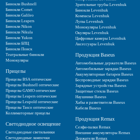
Бинокли Bushnell
Зрительные трубы Levenhuk
Бинокли Comet
Бинокли Levenhuk
Бинокли Galileo
Компасы Levenhuk
Бинокли Leapers
Лупы Levenhuk
Бинокли Nikon
Монокуляры Levenhuk
Бинокли Nikula
Окуляры Levenhuk
Бинокли Yukon
Цифровые камеры Levenhuk
Бинокли БПЦ
Аксессуары Levenhuk
Бинокли Поиск
Театральные бинокли
Продукция Baseus
Монокуляры
Автомобильные держатели Baseus
Автомобильные зарядки Baseus
Прицелы
Аккумуляторные батареи Baseus
Прицелы BSA оптические
Беспроводные зарядки Baseus
Прицелы Bushnell оптические
Зарядные устройства Baseus
Прицелы GAMO оптические
Защитные стекла Baseus
Прицелы Leapers оптические
Наушники Baseus
Прицелы Leupold оптические
Хабы и разветвители Baseus
Прицелы Tasco оптические
Кабели Baseus
Коллиматорные прицелы
Продукция Remax
Светодиодное освещение
Селфи-палки Remax
Светодиодные светильники
Внешние аккумуляторы Remax
Светодиодные лампочки
Держатели Remax