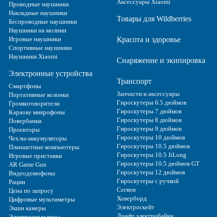
Аксессуары Xiaomi
Проводные наушники
Накладные наушники
Товары для Wildberries
Беспроводные наушники
Наушники на молнии
Игровые наушники
Красота и здоровье
Спортивные наушники
Наушники Xiaomi
Снаряжение и экипировка
Электронные устройства
Транспорт
Смартфоны
Запчасти и аксессуары
Портативные колонки
Гироскутеры 6.5 дюймов
Громкоговорители
Гироскутеры 7 дюймов
Караоке микрофоны
Гироскутеры 8 дюймов
Повербанки
Гироскутеры 9 дюймов
Проекторы
Гироскутеры 10 дюймов
Чехлы-аккумуляторы
Гироскутеры 10.5 дюймов
Планшетные компьютеры
Гироскутеры 10.5 JiLong
Игровые приставки
Гироскутеры 10.5 дюймов GT
AR Game Gun
Гироскутеры 12 дюймов
Видеодомофоны
Гироскутеры с ручкой
Рации
Сегвеи
Цена по запросу
Ховерборд
Цифровые мультиметры
Электроскейт
Экшн камеры
Дрифт электробайки
Электронные весы