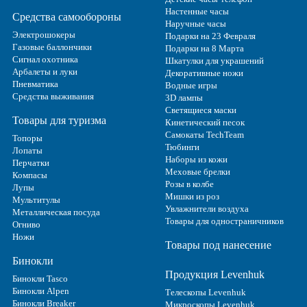
Настенные часы
Средства самообороны
Наручные часы
Электрошокеры
Подарки на 23 Февраля
Газовые баллончики
Подарки на 8 Марта
Сигнал охотника
Шкатулки для украшений
Арбалеты и луки
Декоративные ножи
Пневматика
Водные игры
Средства выживания
3D лампы
Светящиеся маски
Товары для туризма
Кинетический песок
Самокаты TechTeam
Топоры
Тюбинги
Лопаты
Наборы из кожи
Перчатки
Меховые брелки
Компасы
Розы в колбе
Лупы
Мишки из роз
Мультитулы
Увлажнители воздуха
Металлическая посуда
Товары для одностраничников
Огниво
Ножи
Товары под нанесение
Бинокли
Продукция Levenhuk
Бинокли Tasco
Бинокли Alpen
Телескопы Levenhuk
Бинокли Breaker
Микроскопы Levenhuk