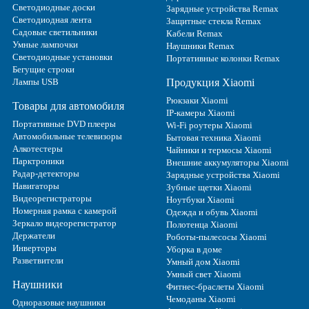
Светодиодные доски
Зарядные устройства Remax
Светодиодная лента
Защитные стекла Remax
Садовые светильники
Кабели Remax
Умные лампочки
Наушники Remax
Светодиодные установки
Портативные колонки Remax
Бегущие строки
Лампы USB
Продукция Xiaomi
Рюкзаки Xiaomi
Товары для автомобиля
IP-камеры Xiaomi
Портативные DVD плееры
Wi-Fi роутеры Xiaomi
Автомобильные телевизоры
Бытовая техника Xiaomi
Алкотестеры
Чайники и термосы Xiaomi
Парктроники
Внешние аккумуляторы Xiaomi
Радар-детекторы
Зарядные устройства Xiaomi
Навигаторы
Зубные щетки Xiaomi
Видеорегистраторы
Ноутбуки Xiaomi
Номерная рамка с камерой
Одежда и обувь Xiaomi
Зеркало видеорегистратор
Полотенца Xiaomi
Держатели
Роботы-пылесосы Xiaomi
Инверторы
Уборка в доме
Разветвители
Умный дом Xiaomi
Умный свет Xiaomi
Наушники
Фитнес-браслеты Xiaomi
Чемоданы Xiaomi
Одноразовые наушники