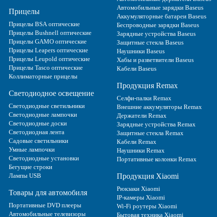
Автомобильные зарядки Baseus
Прицелы
Аккумуляторные батареи Baseus
Прицелы BSA оптические
Беспроводные зарядки Baseus
Прицелы Bushnell оптические
Зарядные устройства Baseus
Прицелы GAMO оптические
Защитные стекла Baseus
Прицелы Leapers оптические
Наушники Baseus
Прицелы Leupold оптические
Хабы и разветвители Baseus
Прицелы Tasco оптические
Кабели Baseus
Коллиматорные прицелы
Продукция Remax
Светодиодное освещение
Селфи-палки Remax
Светодиодные светильники
Внешние аккумуляторы Remax
Светодиодные лампочки
Держатели Remax
Светодиодные доски
Зарядные устройства Remax
Светодиодная лента
Защитные стекла Remax
Садовые светильники
Кабели Remax
Умные лампочки
Наушники Remax
Светодиодные установки
Портативные колонки Remax
Бегущие строки
Лампы USB
Продукция Xiaomi
Рюкзаки Xiaomi
Товары для автомобиля
IP-камеры Xiaomi
Портативные DVD плееры
Wi-Fi роутеры Xiaomi
Автомобильные телевизоры
Бытовая техника Xiaomi