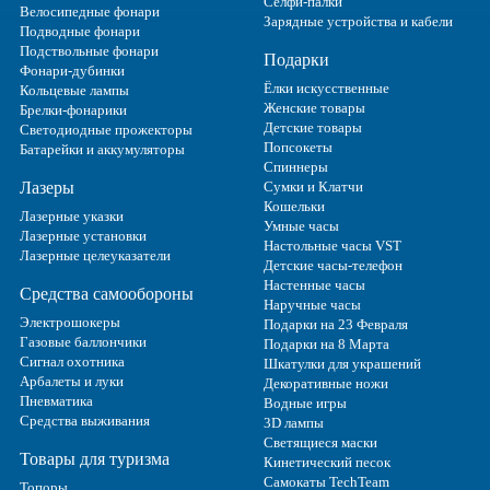
Селфи-палки
Велосипедные фонари
Зарядные устройства и кабели
Подводные фонари
Подствольные фонари
Подарки
Фонари-дубинки
Ёлки искусственные
Кольцевые лампы
Женские товары
Брелки-фонарики
Детские товары
Светодиодные прожекторы
Попсокеты
Батарейки и аккумуляторы
Спиннеры
Лазеры
Сумки и Клатчи
Кошельки
Лазерные указки
Умные часы
Лазерные установки
Настольные часы VST
Лазерные целеуказатели
Детские часы-телефон
Настенные часы
Средства самообороны
Наручные часы
Электрошокеры
Подарки на 23 Февраля
Газовые баллончики
Подарки на 8 Марта
Сигнал охотника
Шкатулки для украшений
Арбалеты и луки
Декоративные ножи
Пневматика
Водные игры
Средства выживания
3D лампы
Светящиеся маски
Товары для туризма
Кинетический песок
Самокаты TechTeam
Топоры