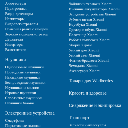
Алкотестеры
Чайники и термосы Xiaomi
Парктроники
Внешние аккумуляторы Xiaomi
Радар-детекторы
Зарядные устройства Xiaomi
Навигаторы
Зубные щетки Xiaomi
Видеорегистраторы
Ноутбуки Xiaomi
Номерная рамка с камерой
Одежда и обувь Xiaomi
Зеркало видеорегистратор
Полотенца Xiaomi
Держатели
Роботы-пылесосы Xiaomi
Инверторы
Уборка в доме
Разветвители
Умный дом Xiaomi
Умный свет Xiaomi
Наушники
Фитнес-браслеты Xiaomi
Чемоданы Xiaomi
Одноразовые наушники
Аксессуары Xiaomi
Проводные наушники
Накладные наушники
Товары для Wildberries
Беспроводные наушники
Наушники на молнии
Игровые наушники
Красота и здоровье
Спортивные наушники
Наушники Xiaomi
Снаряжение и экипировка
Электронные устройства
Транспорт
Смартфоны
Запчасти и аксессуары
Портативные колонки