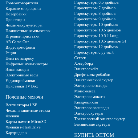
Гироскутеры 6.5 дюймов
Громкоговорители
Гироскутеры 7 дюймов
Караоке микрофоны
Гироскутеры 8 дюймов
Повербанки
Гироскутеры 9 дюймов
Проекторы
Гироскутеры 10 дюймов
Чехлы-аккумуляторы
Гироскутеры 10.5 дюймов
Планшетные компьютеры
Гироскутеры 10.5 JiLong
Игровые приставки
Гироскутеры 10.5 дюймов GT
AR Game Gun
Гироскутеры 12 дюймов
Видеодомофоны
Гироскутеры с ручкой
Рации
Сегвеи
Цена по запросу
Ховерборд
Цифровые мультиметры
Электроскейт
Экшн камеры
Дрифт электробайки
Электронные весы
Электрический скутер
Радиоприёмники
Электроснегоходы
Приставки TV Box
Моноколеса
Полезные мелочи
Электросамокаты
Квадроциклы
Вентиляторы USB
Электровелосипеды
Чехлы и защитные стекла
Электроскутеры
Флешки
Трехколесный электроскутер
Карты памяти MicroSD
Бензиновые скутеры
Флешки i-FlashDrive
Картридеры
КУПИТЬ ОПТОМ