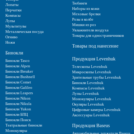
Тюбинги
Лопаты
Наборы из кожи
Перчатки
Меховые брелки
Компасы
Розы в колбе
Лупы
Мишки из роз
Мультитулы
Увлажнители воздуха
Металлическая посуда
Товары для одностраничников
Огниво
Ножи
Товары под нанесение
Бинокли
Продукция Levenhuk
Бинокли Tasco
Бинокли Alpen
Телескопы Levenhuk
Бинокли Breaker
Микроскопы Levenhuk
Бинокли Bushnell
Зрительные трубы Levenhuk
Бинокли Comet
Бинокли Levenhuk
Бинокли Galileo
Компасы Levenhuk
Бинокли Leapers
Лупы Levenhuk
Бинокли Nikon
Монокуляры Levenhuk
Бинокли Nikula
Окуляры Levenhuk
Бинокли Yukon
Цифровые камеры Levenhuk
Бинокли БПЦ
Аксессуары Levenhuk
Бинокли Поиск
Театральные бинокли
Продукция Baseus
Монокуляры
Автомобильные держатели Baseus