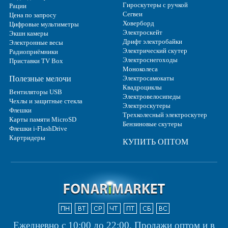
Гироскутеры с ручкой
Рации
Сегвеи
Цена по запросу
Ховерборд
Цифровые мультиметры
Электроскейт
Экшн камеры
Дрифт электробайки
Электронные весы
Электрический скутер
Радиоприёмники
Электроснегоходы
Приставки TV Box
Моноколеса
Полезные мелочи
Электросамокаты
Квадроциклы
Вентиляторы USB
Электровелосипеды
Чехлы и защитные стекла
Электроскутеры
Флешки
Трехколесный электроскутер
Карты памяти MicroSD
Бензиновые скутеры
Флешки i-FlashDrive
Картридеры
КУПИТЬ ОПТОМ
Ежедневно с 10:00 до 22:00.
Продажи оптом и в