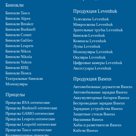
Бинокли
Продукция Levenhuk
Бинокли Tasco
Бинокли Alpen
Телескопы Levenhuk
Бинокли Breaker
Микроскопы Levenhuk
Бинокли Bushnell
Зрительные трубы Levenhuk
Бинокли Comet
Бинокли Levenhuk
Бинокли Galileo
Компасы Levenhuk
Бинокли Leapers
Лупы Levenhuk
Бинокли Nikon
Монокуляры Levenhuk
Бинокли Nikula
Окуляры Levenhuk
Бинокли Yukon
Цифровые камеры Levenhuk
Бинокли БПЦ
Аксессуары Levenhuk
Бинокли Поиск
Театральные бинокли
Продукция Baseus
Монокуляры
Автомобильные держатели Baseus
Автомобильные зарядки Baseus
Прицелы
Аккумуляторные батареи Baseus
Прицелы BSA оптические
Беспроводные зарядки Baseus
Прицелы Bushnell оптические
Зарядные устройства Baseus
Прицелы GAMO оптические
Защитные стекла Baseus
Прицелы Leapers оптические
Наушники Baseus
Прицелы Leupold оптические
Хабы и разветвители Baseus
Прицелы Tasco оптические
Кабели Baseus
Коллиматорные прицелы