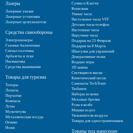
Лазеры
Сумки и Клатчи
Кошельки
Лазерные указки
Умные часы
Лазерные установки
Настольные часы VST
Лазерные целеуказатели
Детские часы-телефон
Настенные часы
Средства самообороны
Наручные часы
Электрошокеры
Подарки на 23 Февраля
Газовые баллончики
Подарки на 8 Марта
Сигнал охотника
Шкатулки для украшений
Арбалеты и луки
Декоративные ножи
Пневматика
Водные игры
Средства выживания
3D лампы
Светящиеся маски
Товары для туризма
Кинетический песок
Самокаты TechTeam
Топоры
Тюбинги
Лопаты
Наборы из кожи
Перчатки
Меховые брелки
Компасы
Розы в колбе
Лупы
Мишки из роз
Мультитулы
Увлажнители воздуха
Металлическая посуда
Товары для одностраничников
Огниво
Ножи
Товары под нанесение