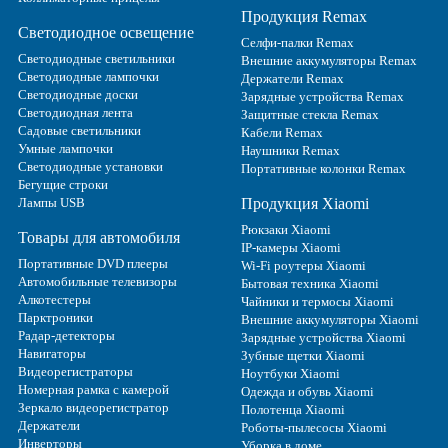
Продукция Remax
Светодиодное освещение
Селфи-палки Remax
Светодиодные светильники
Внешние аккумуляторы Remax
Светодиодные лампочки
Держатели Remax
Светодиодные доски
Зарядные устройства Remax
Светодиодная лента
Защитные стекла Remax
Садовые светильники
Кабели Remax
Умные лампочки
Наушники Remax
Светодиодные установки
Портативные колонки Remax
Бегущие строки
Лампы USB
Продукция Xiaomi
Рюкзаки Xiaomi
Товары для автомобиля
IP-камеры Xiaomi
Портативные DVD плееры
Wi-Fi роутеры Xiaomi
Автомобильные телевизоры
Бытовая техника Xiaomi
Алкотестеры
Чайники и термосы Xiaomi
Парктроники
Внешние аккумуляторы Xiaomi
Радар-детекторы
Зарядные устройства Xiaomi
Навигаторы
Зубные щетки Xiaomi
Видеорегистраторы
Ноутбуки Xiaomi
Номерная рамка с камерой
Одежда и обувь Xiaomi
Зеркало видеорегистратор
Полотенца Xiaomi
Держатели
Роботы-пылесосы Xiaomi
Инверторы
Уборка в доме