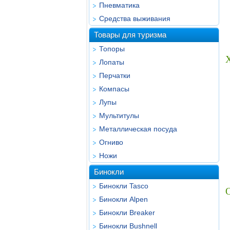
Пневматика
Средства выживания
Товары для туризма
Топоры
Лопаты
Перчатки
Компасы
Лупы
Мультитулы
Металлическая посуда
Огниво
Ножи
Бинокли
Бинокли Tasco
Бинокли Alpen
Бинокли Breaker
Бинокли Bushnell