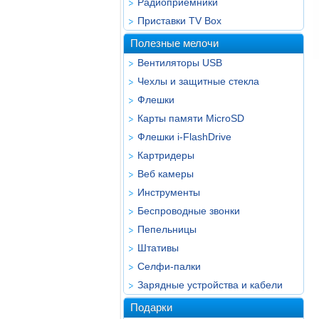
Радиоприёмники
Приставки TV Box
Полезные мелочи
Вентиляторы USB
Чехлы и защитные стекла
Флешки
Карты памяти MicroSD
Флешки i-FlashDrive
Картридеры
Веб камеры
Инструменты
Беспроводные звонки
Пепельницы
Штативы
Селфи-палки
Зарядные устройства и кабели
Подарки