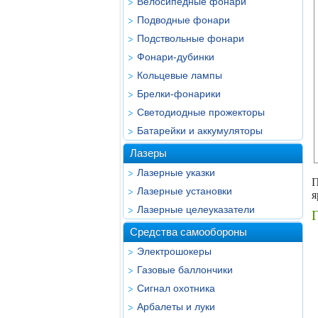
Велосипедные фонари
Подводные фонари
Подствольные фонари
Фонари-дубинки
Кольцевые лампы
Брелки-фонарики
Светодиодные прожекторы
Батарейки и аккумуляторы
Лазеры
Лазерные указки
П
Лазерные установки
я
Лазерные целеуказатели
Г
Средства самообороны
Электрошокеры
Газовые баллончики
Сигнал охотника
Арбалеты и луки