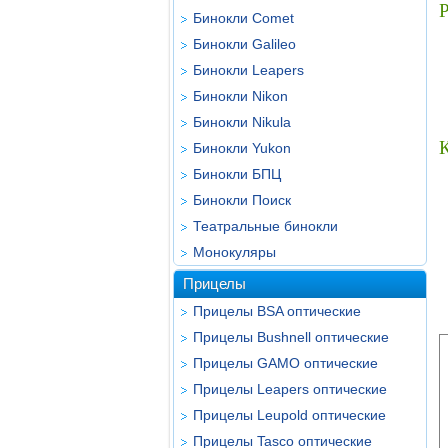
Бинокли Comet
Бинокли Galileo
Бинокли Leapers
Бинокли Nikon
Бинокли Nikula
Бинокли Yukon
Бинокли БПЦ
Бинокли Поиск
Театральные бинокли
Монокуляры
Прицелы
Прицелы BSA оптические
Прицелы Bushnell оптические
Прицелы GAMO оптические
Прицелы Leapers оптические
Прицелы Leupold оптические
Прицелы Tasco оптические