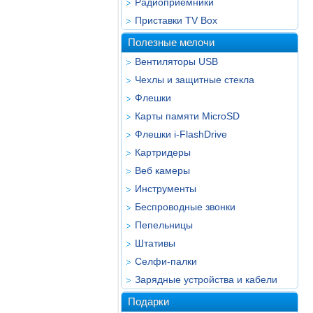
Радиоприёмники
Приставки TV Box
Полезные мелочи
Вентиляторы USB
Чехлы и защитные стекла
Флешки
Карты памяти MicroSD
Флешки i-FlashDrive
Картридеры
Веб камеры
Инструменты
Беспроводные звонки
Пепельницы
Штативы
Селфи-палки
Зарядные устройства и кабели
Подарки