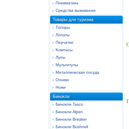
Пневматика
Средства выживания
Товары для туризма
Топоры
Лопаты
Перчатки
Компасы
Лупы
Мультитулы
Металлическая посуда
Огниво
Ножи
Бинокли
Г
Бинокли Tasco
Бинокли Alpen
Бинокли Breaker
Бинокли Bushnell