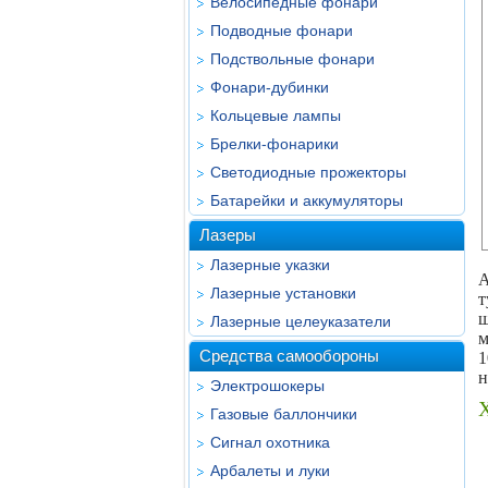
Велосипедные фонари
Подводные фонари
Подствольные фонари
Фонари-дубинки
Кольцевые лампы
Брелки-фонарики
Светодиодные прожекторы
Батарейки и аккумуляторы
Лазеры
Лазерные указки
А
Лазерные установки
т
ш
Лазерные целеуказатели
м
Средства самообороны
1
н
Электрошокеры
Газовые баллончики
Сигнал охотника
Арбалеты и луки