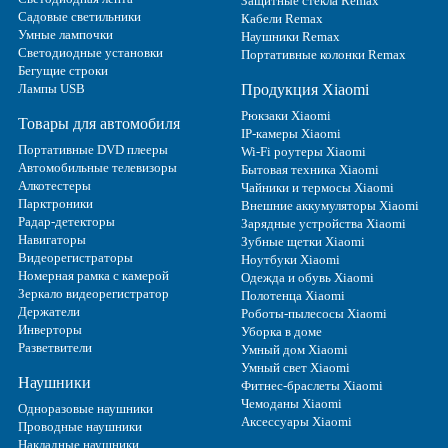
Защитные стекла Remax
Садовые светильники
Кабели Remax
Умные лампочки
Наушники Remax
Светодиодные установки
Портативные колонки Remax
Бегущие строки
Лампы USB
Продукция Xiaomi
Рюкзаки Xiaomi
Товары для автомобиля
IP-камеры Xiaomi
Портативные DVD плееры
Wi-Fi роутеры Xiaomi
Автомобильные телевизоры
Бытовая техника Xiaomi
Алкотестеры
Чайники и термосы Xiaomi
Парктроники
Внешние аккумуляторы Xiaomi
Радар-детекторы
Зарядные устройства Xiaomi
Навигаторы
Зубные щетки Xiaomi
Видеорегистраторы
Ноутбуки Xiaomi
Номерная рамка с камерой
Одежда и обувь Xiaomi
Зеркало видеорегистратор
Полотенца Xiaomi
Держатели
Роботы-пылесосы Xiaomi
Инверторы
Уборка в доме
Разветвители
Умный дом Xiaomi
Умный свет Xiaomi
Наушники
Фитнес-браслеты Xiaomi
Чемоданы Xiaomi
Одноразовые наушники
Аксессуары Xiaomi
Проводные наушники
Накладные наушники