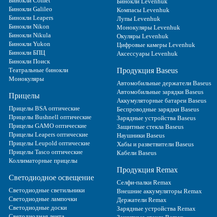
Бинокли Comet
Бинокли Levenhuk
Бинокли Galileo
Компасы Levenhuk
Бинокли Leapers
Лупы Levenhuk
Бинокли Nikon
Монокуляры Levenhuk
Бинокли Nikula
Окуляры Levenhuk
Бинокли Yukon
Цифровые камеры Levenhuk
Бинокли БПЦ
Аксессуары Levenhuk
Бинокли Поиск
Театральные бинокли
Продукция Baseus
Монокуляры
Автомобильные держатели Baseus
Автомобильные зарядки Baseus
Прицелы
Аккумуляторные батареи Baseus
Прицелы BSA оптические
Беспроводные зарядки Baseus
Прицелы Bushnell оптические
Зарядные устройства Baseus
Прицелы GAMO оптические
Защитные стекла Baseus
Прицелы Leapers оптические
Наушники Baseus
Прицелы Leupold оптические
Хабы и разветвители Baseus
Прицелы Tasco оптические
Кабели Baseus
Коллиматорные прицелы
Продукция Remax
Светодиодное освещение
Селфи-палки Remax
Светодиодные светильники
Внешние аккумуляторы Remax
Светодиодные лампочки
Держатели Remax
Светодиодные доски
Зарядные устройства Remax
Светодиодная лента