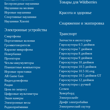
Товары для Wildberries
Беспроводные наушники
Наушники на молнии
Игровые наушники
Красота и здоровье
Спортивные наушники
Наушники Xiaomi
Снаряжение и экипировка
Электронные устройства
Транспорт
Смартфоны
Запчасти и аксессуары
Портативные колонки
Гироскутеры 6.5 дюймов
Громкоговорители
Гироскутеры 7 дюймов
Караоке микрофоны
Гироскутеры 8 дюймов
Повербанки
Гироскутеры 9 дюймов
Проекторы
Гироскутеры 10 дюймов
Чехлы-аккумуляторы
Гироскутеры 10.5 дюймов
Планшетные компьютеры
Гироскутеры 10.5 JiLong
Игровые приставки
Гироскутеры 10.5 дюймов GT
AR Game Gun
Гироскутеры 12 дюймов
Видеодомофоны
Гироскутеры с ручкой
Рации
Сегвеи
Цена по запросу
Ховерборд
Цифровые мультиметры
Электроскейт
Экшн камеры
Дрифт электробайки
Электронные весы
Электрический скутер
Радиоприёмники