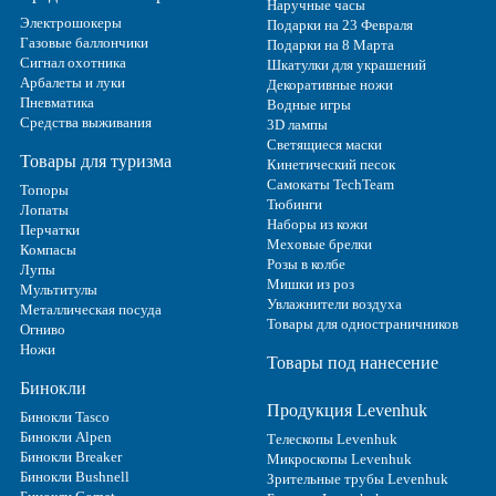
Наручные часы
Электрошокеры
Подарки на 23 Февраля
Газовые баллончики
Подарки на 8 Марта
Сигнал охотника
Шкатулки для украшений
Арбалеты и луки
Декоративные ножи
Пневматика
Водные игры
Средства выживания
3D лампы
Светящиеся маски
Товары для туризма
Кинетический песок
Самокаты TechTeam
Топоры
Тюбинги
Лопаты
Наборы из кожи
Перчатки
Меховые брелки
Компасы
Розы в колбе
Лупы
Мишки из роз
Мультитулы
Увлажнители воздуха
Металлическая посуда
Товары для одностраничников
Огниво
Ножи
Товары под нанесение
Бинокли
Продукция Levenhuk
Бинокли Tasco
Бинокли Alpen
Телескопы Levenhuk
Бинокли Breaker
Микроскопы Levenhuk
Бинокли Bushnell
Зрительные трубы Levenhuk