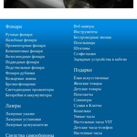
Фонари
Веб камеры
Инструменты
Ручные фонари
Беспроводные звонки
Налобные фонари
Пепельницы
Прожекторные фонари
Штативы
Кемпинговые фонари
Селфи-палки
Велосипедные фонари
Зарядные устройства и кабели
Подводные фонари
Подствольные фонари
Подарки
Фонари-дубинки
Ёлки искусственные
Кольцевые лампы
Женские товары
Брелки-фонарики
Детские товары
Светодиодные прожекторы
Попсокеты
Батарейки и аккумуляторы
Спиннеры
Лазеры
Сумки и Клатчи
Кошельки
Лазерные указки
Умные часы
Лазерные установки
Настольные часы VST
Лазерные целеуказатели
Детские часы-телефон
Настенные часы
Средства самообороны